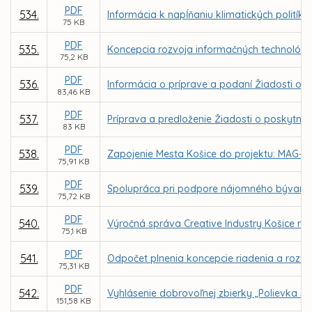
PDF
534.
Informácia k napĺňaniu klimatických politík
75 KB
PDF
535.
Koncepcia rozvoja informačných technológií
75,2 KB
PDF
536.
Informácia o príprave a podaní Žiadosti o N
83,46 KB
PDF
537.
Príprava a predloženie Žiadosti o poskytnu
83 KB
PDF
538.
Zapojenie Mesta Košice do projektu: MAG-N
75,91 KB
PDF
539.
Spolupráca pri podpore nájomného bývani
75,72 KB
PDF
540.
Výročná správa Creative Industry Košice n. 
75,1 KB
PDF
541.
Odpočet plnenia koncepcie riadenia a rozvoj
75,31 KB
PDF
542.
Vyhlásenie dobrovoľnej zbierky „Polievka sv
151,58 KB