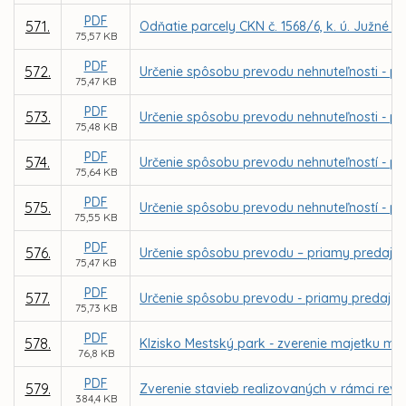
PDF
571.
Odňatie parcely CKN č. 1568/6, k. ú. Južné 
75,57 KB
PDF
572.
Určenie spôsobu prevodu nehnuteľnosti - pri
75,47 KB
PDF
573.
Určenie spôsobu prevodu nehnuteľnosti - pri
75,48 KB
PDF
574.
Určenie spôsobu prevodu nehnuteľností - pria
75,64 KB
PDF
575.
Určenie spôsobu prevodu nehnuteľností - pri
75,55 KB
PDF
576.
Určenie spôsobu prevodu – priamy predaj p
75,47 KB
PDF
577.
Určenie spôsobu prevodu - priamy predaj po
75,73 KB
PDF
578.
Klzisko Mestský park - zverenie majetku m
76,8 KB
PDF
579.
Zverenie stavieb realizovaných v rámci rev
384,4 KB