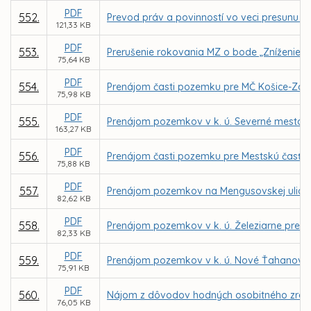
PDF
552.
Prevod práv a povinností vo veci presunu Ce
121,33 KB
PDF
553.
Prerušenie rokovania MZ o bode „Zníženie c
75,64 KB
PDF
554.
Prenájom časti pozemku pre MČ Košice-Západ
75,98 KB
PDF
555.
Prenájom pozemkov v k. ú. Severné mesto, L
163,27 KB
PDF
556.
Prenájom časti pozemku pre Mestskú časť Ko
75,88 KB
PDF
557.
Prenájom pozemkov na Mengusovskej ulici p
82,62 KB
PDF
558.
Prenájom pozemkov v k. ú. Železiarne pre s
82,33 KB
PDF
559.
Prenájom pozemkov v k. ú. Nové Ťahanovce z
75,91 KB
PDF
560.
Nájom z dôvodov hodných osobitného zreteľa
76,05 KB