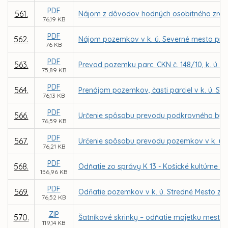
PDF
561.
Nájom z dôvodov hodných osobitného zreteľa
76,19 KB
PDF
562.
Nájom pozemkov v k. ú. Severné mesto pre o
76 KB
PDF
563.
Prevod pozemku parc. CKN č. 148/10, k. ú. 
75,89 KB
PDF
564.
Prenájom pozemkov, časti parciel v k. ú. S
76,13 KB
PDF
566.
Určenie spôsobu prevodu podkrovného bytu 
76,59 KB
PDF
567.
Určenie spôsobu prevodu pozemkov v k. ú. 
76,21 KB
PDF
568.
Odňatie zo správy K 13 - Košické kultúrne c
156,96 KB
PDF
569.
Odňatie pozemkov v k. ú. Stredné Mesto zo 
76,52 KB
ZIP
570.
Šatníkové skrinky – odňatie majetku mesta
119,14 KB