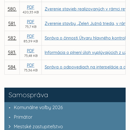
PDF
580.
Zverenie stavieb realizovaných v rámci rev
420,35 KB
PDF
581.
Zverenie stavby „Zeleň Južná trieda, v rámc
75,7 KB
PDF
582.
Správa o činnosti Útvaru hlavného kontroló
85,39 KB
PDF
583.
Informácia o plnení úloh vyplývajúcich z u
75,48 KB
PDF
584.
Správa o odpovediach na interpelácie a dop
75,36 KB
Samospráva
Komunálne voľby 2026
Primátor
Mestské zastupiteľstvo