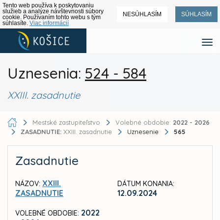
Tento web používa k poskytovaniu
služieb a analýze návštevnosti súbory
NESÚHLASÍM
SÚHLASÍM
cookie. Používaním tohto webu s tým
súhlasíte.
Viac informácií
Uznesenia:
524 - 584
XXIII. zasadnutie
Mestské zastupiteľstvo
Volebné obdobie:
2022 - 2026
ZASADNUTIE:
XXIII. zasadnutie
Uznesenie
565
Zasadnutie
XXIII.
NÁZOV:
DÁTUM KONANIA:
ZASADNUTIE
12.09.2024
2022
VOLEBNÉ OBDOBIE: