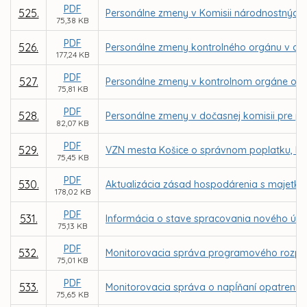
PDF
525.
Personálne zmeny v Komisii národnostných 
75,38 KB
PDF
526.
Personálne zmeny kontrolného orgánu v obch
177,24 KB
PDF
527.
Personálne zmeny v kontrolnom orgáne ob
75,81 KB
PDF
528.
Personálne zmeny v dočasnej komisii pre p
82,07 KB
PDF
529.
VZN mesta Košice o správnom poplatku, kto
75,45 KB
PDF
530.
Aktualizácia zásad hospodárenia s majetk
178,02 KB
PDF
531.
Informácia o stave spracovania nového úz
75,13 KB
PDF
532.
Monitorovacia správa programového rozpoč
75,01 KB
PDF
533.
Monitorovacia správa o napĺňaní opatrení Pl
75,65 KB