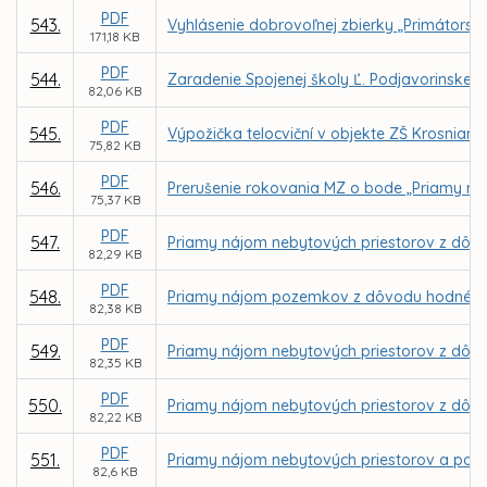
PDF
543.
Vyhlásenie dobrovoľnej zbierky „Primátorsk
171,18 KB
PDF
544.
Zaradenie Spojenej školy Ľ. Podjavorinskej 
82,06 KB
PDF
545.
Výpožička telocviční v objekte ZŠ Krosnian
75,82 KB
PDF
546.
Prerušenie rokovania MZ o bode „Priamy ná
75,37 KB
PDF
547.
Priamy nájom nebytových priestorov z dôvo
82,29 KB
PDF
548.
Priamy nájom pozemkov z dôvodu hodného o
82,38 KB
PDF
549.
Priamy nájom nebytových priestorov z dôv
82,35 KB
PDF
550.
Priamy nájom nebytových priestorov z dôvo
82,22 KB
PDF
551.
Priamy nájom nebytových priestorov a poze
82,6 KB