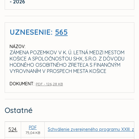
- 2026
UZNESENIE:
565
NÁZOV:
ZÁMENA POZEMKOV V K. Ú. LETNÁ MEDZI MESTOM
KOŠICE A SPOLOČNOSŤOU SHX, S.R.O. Z DÔVODU
HODNÉHO OSOBITNÉHO ZRETEĽA S FINANČNÝM
VYROVNANÍM V PROSPECH MESTA KOŠICE
DOKUMENT:
PDF - 126,28 KB
Ostatné
PDF
524.
Schválenie zverejneného programu XXIII. za
75,04 KB