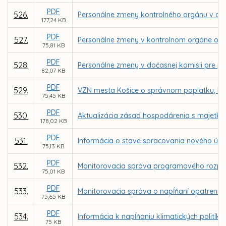
PDF
526.
Personálne zmeny kontrolného orgánu v obch
177,24 KB
PDF
527.
Personálne zmeny v kontrolnom orgáne ob
75,81 KB
PDF
528.
Personálne zmeny v dočasnej komisii pre p
82,07 KB
PDF
529.
VZN mesta Košice o správnom poplatku, kto
75,45 KB
PDF
530.
Aktualizácia zásad hospodárenia s majetk
178,02 KB
PDF
531.
Informácia o stave spracovania nového úz
75,13 KB
PDF
532.
Monitorovacia správa programového rozpoč
75,01 KB
PDF
533.
Monitorovacia správa o napĺňaní opatrení Pl
75,65 KB
PDF
534.
Informácia k napĺňaniu klimatických politík
75 KB