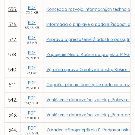
PDF
535.
Koncepcia rozvoja informačných technológií
75,2 KB
PDF
536.
Informácia o príprave a podaní Žiadosti o N
83,46 KB
PDF
537.
Príprava a predloženie Žiadosti o poskytnu
83 KB
PDF
538.
Zapojenie Mesta Košice do projektu: MAG-N
75,91 KB
PDF
540.
Výročná správa Creative Industry Košice n. 
75,1 KB
PDF
541.
Odpočet plnenia koncepcie riadenia a rozvoj
75,31 KB
PDF
542.
Vyhlásenie dobrovoľnej zbierky „Polievka sv
151,58 KB
PDF
543.
Vyhlásenie dobrovoľnej zbierky „Primátorsk
171,18 KB
PDF
544.
Zaradenie Spojenej školy Ľ. Podjavorinskej 
82,06 KB