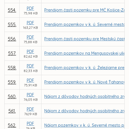
PDF
554.
Prenájom časti pozemku pre MČ Košice-Západ
75,98 KB
PDF
555.
Prenájom pozemkov v k. ú. Severné mesto, L
163,27 KB
PDF
556.
Prenájom časti pozemku pre Mestskú časť Ko
75,88 KB
PDF
557.
Prenájom pozemkov na Mengusovskej ulici p
82,62 KB
PDF
558.
Prenájom pozemkov v k. ú. Železiarne pre s
82,33 KB
PDF
559.
Prenájom pozemkov v k. ú. Nové Ťahanovce z
75,91 KB
PDF
560.
Nájom z dôvodov hodných osobitného zreteľa
76,05 KB
PDF
561.
Nájom z dôvodov hodných osobitného zreteľa
76,19 KB
PDF
562.
Nájom pozemkov v k. ú. Severné mesto pre o
76 KB