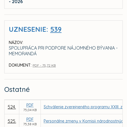
- 2026
UZNESENIE:
539
NÁZOV:
SPOLUPRÁCA PRI PODPORE NÁJOMNÉHO BÝVANIA -
MEMORANDÁ
DOKUMENT:
PDF - 75,72 KB
Ostatné
PDF
524.
Schválenie zverejneného programu XXIII. za
75,04 KB
PDF
525.
Personálne zmeny v Komisii národnostných 
75,38 KB