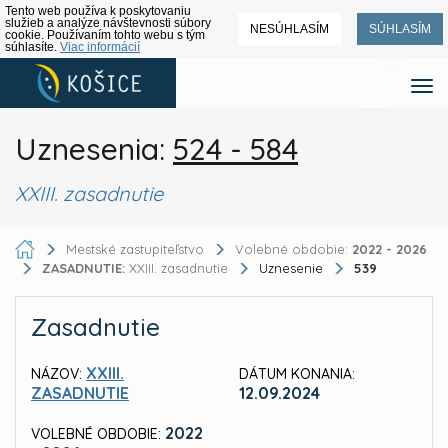
Tento web používa k poskytovaniu
služieb a analýze návštevnosti súbory
NESÚHLASÍM
SÚHLASÍM
cookie. Používaním tohto webu s tým
súhlasíte.
Viac informácií
Uznesenia:
524 - 584
XXIII. zasadnutie
Mestské zastupiteľstvo
Volebné obdobie:
2022 - 2026
ZASADNUTIE:
XXIII. zasadnutie
Uznesenie
539
Zasadnutie
XXIII.
NÁZOV:
DÁTUM KONANIA:
ZASADNUTIE
12.09.2024
2022
VOLEBNÉ OBDOBIE: