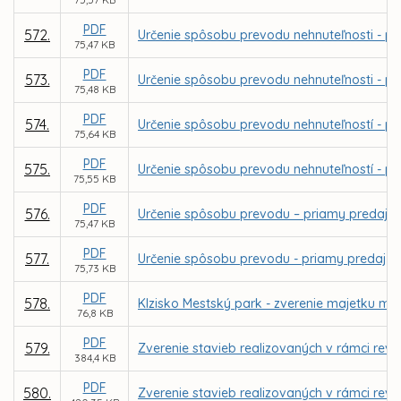
PDF
572.
Určenie spôsobu prevodu nehnuteľnosti - pri
75,47 KB
PDF
573.
Určenie spôsobu prevodu nehnuteľnosti - pri
75,48 KB
PDF
574.
Určenie spôsobu prevodu nehnuteľností - pria
75,64 KB
PDF
575.
Určenie spôsobu prevodu nehnuteľností - pri
75,55 KB
PDF
576.
Určenie spôsobu prevodu – priamy predaj p
75,47 KB
PDF
577.
Určenie spôsobu prevodu - priamy predaj po
75,73 KB
PDF
578.
Klzisko Mestský park - zverenie majetku m
76,8 KB
PDF
579.
Zverenie stavieb realizovaných v rámci rev
384,4 KB
PDF
580.
Zverenie stavieb realizovaných v rámci rev