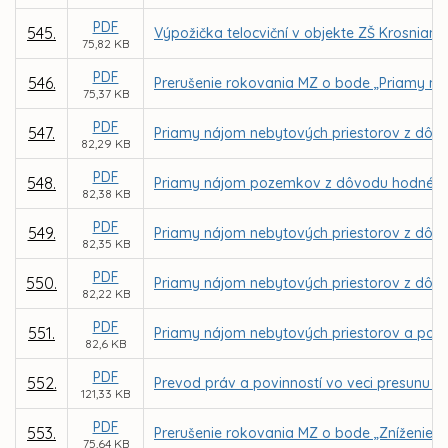
PDF
545.
Výpožička telocviční v objekte ZŠ Krosnian
75,82 KB
PDF
546.
Prerušenie rokovania MZ o bode „Priamy ná
75,37 KB
PDF
547.
Priamy nájom nebytových priestorov z dôvo
82,29 KB
PDF
548.
Priamy nájom pozemkov z dôvodu hodného o
82,38 KB
PDF
549.
Priamy nájom nebytových priestorov z dôv
82,35 KB
PDF
550.
Priamy nájom nebytových priestorov z dôvo
82,22 KB
PDF
551.
Priamy nájom nebytových priestorov a poze
82,6 KB
PDF
552.
Prevod práv a povinností vo veci presunu Ce
121,33 KB
PDF
553.
Prerušenie rokovania MZ o bode „Zníženie c
75,64 KB