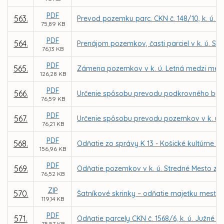
PDF
563.
Prevod pozemku parc. CKN č. 148/10, k. ú. 
75,89 KB
PDF
564.
Prenájom pozemkov, časti parciel v k. ú. S
76,13 KB
PDF
565.
Zámena pozemkov v k. ú. Letná medzi mesto
126,28 KB
PDF
566.
Určenie spôsobu prevodu podkrovného bytu 
76,59 KB
PDF
567.
Určenie spôsobu prevodu pozemkov v k. ú. 
76,21 KB
PDF
568.
Odňatie zo správy K 13 - Košické kultúrne c
156,96 KB
PDF
569.
Odňatie pozemkov v k. ú. Stredné Mesto zo 
76,52 KB
ZIP
570.
Šatníkové skrinky – odňatie majetku mesta
119,14 KB
PDF
571.
Odňatie parcely CKN č. 1568/6, k. ú. Južné 
75,57 KB