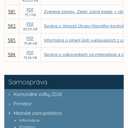
420,35 KB
PDF
581.
Zverenie stavby „Zeleň Južná trieda, v rámc
75,7 KB
PDF
582.
Správa o činnosti Útvaru hlavného kontroló
85,39 KB
PDF
583.
Informácia o plnení úloh vyplývajúcich z u
75,48 KB
PDF
584.
Správa o odpovediach na interpelácie a dop
75,36 KB
Samospráva
Komunálne voľby 2026
Primátor
Mestské zastupiteľstvo
Informácie
Poslanci