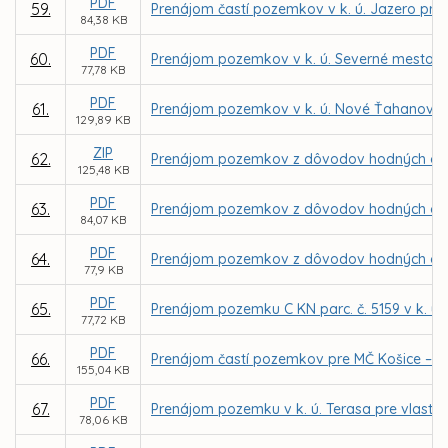
PDF
59.
Prenájom častí pozemkov v k. ú. Jazero pre 
84,38 KB
PDF
60.
Prenájom pozemkov v k. ú. Severné mesto p
77,78 KB
PDF
61.
Prenájom pozemkov v k. ú. Nové Ťahanovce 
129,89 KB
ZIP
62.
Prenájom pozemkov z dôvodov hodných osobi
125,48 KB
PDF
63.
Prenájom pozemkov z dôvodov hodných osobi
84,07 KB
PDF
64.
Prenájom pozemkov z dôvodov hodných osobi
77,9 KB
PDF
65.
Prenájom pozemku C KN parc. č. 5159 v k. ú
77,72 KB
PDF
66.
Prenájom častí pozemkov pre MČ Košice – Kr
155,04 KB
PDF
67.
Prenájom pozemku v k. ú. Terasa pre vlastní
78,06 KB