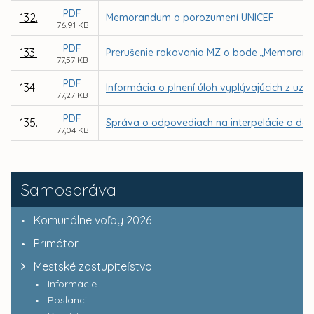
PDF
132.
Memorandum o porozumení UNICEF
76,91 KB
PDF
133.
Prerušenie rokovania MZ o bode „Memorandá 
77,57 KB
PDF
134.
Informácia o plnení úloh vyplývajúcich z u
77,27 KB
PDF
135.
Správa o odpovediach na interpelácie a dopy
77,04 KB
Samospráva
Komunálne voľby 2026
Primátor
Mestské zastupiteľstvo
Informácie
Poslanci