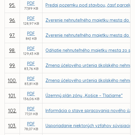
PDF
95.
Predaj pozemku pod stavbou, časť parcely re
77,89 KB
PDF
96.
Zverenie nehnuteľného majetku mesta do sp
128,97 KB
PDF
97.
Zverenie nehnuteľného majetku mesta do sprá
84,1 KB
PDF
98.
Odňatie nehnuteľného majetku mesta zo spr
129,43 KB
PDF
99.
Zmena účelového určenia školského nehnute
83,76 KB
PDF
100.
Zmena účelového určenia školského nehnut
83,81 KB
PDF
101.
Územný plán zóny „Košice – Tlačiarne“
136,06 KB
PDF
102.
Informácia o stave spracovania nového úze
77,01 KB
PDF
103.
Usporiadanie niektorých vzťahov súvisiacic
78,07 KB