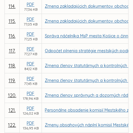
PDF
114.
Zmena zakladajúcich dokumentov obchodne
77,36 KB
PDF
115.
Zmena zakladajúcich dokumentov obchodnej s
77,05 KB
PDF
116.
Správa náčelníka MsP mesta Košice o činnost
77,25 KB
PDF
117.
Odpočet plnenia stratégie mestských podniko
77,27 KB
PDF
118.
Zmena členov štatutárnych a kontrolných or
84,12 KB
PDF
119.
Zmena členov štatutárnych a kontrolných o
77,45 KB
PDF
120.
Zmena členov správnych a dozorných rád v
178,96 KB
PDF
121.
Personálne obsadenie komisií Mestského zast
126,02 KB
PDF
122.
Zmeny obsahových náplní komisií Mestského 
136,95 KB