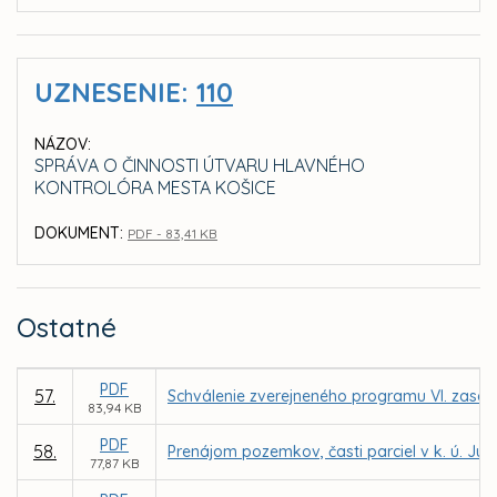
UZNESENIE:
110
NÁZOV:
SPRÁVA O ČINNOSTI ÚTVARU HLAVNÉHO
KONTROLÓRA MESTA KOŠICE
DOKUMENT:
PDF - 83,41 KB
Ostatné
PDF
57.
Schválenie zverejneného programu VI. zasad
83,94 KB
PDF
58.
Prenájom pozemkov, časti parciel v k. ú. J
77,87 KB