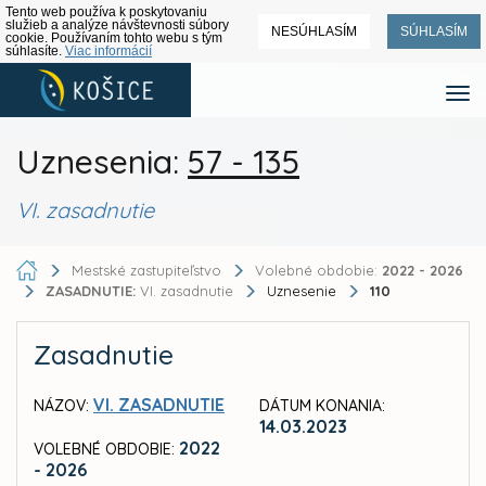
Tento web používa k poskytovaniu
služieb a analýze návštevnosti súbory
NESÚHLASÍM
SÚHLASÍM
cookie. Používaním tohto webu s tým
súhlasíte.
Viac informácií
Uznesenia:
57 - 135
VI. zasadnutie
Mestské zastupiteľstvo
Volebné obdobie:
2022 - 2026
ZASADNUTIE:
VI. zasadnutie
Uznesenie
110
Zasadnutie
VI. ZASADNUTIE
NÁZOV:
DÁTUM KONANIA:
14.03.2023
2022
VOLEBNÉ OBDOBIE:
- 2026