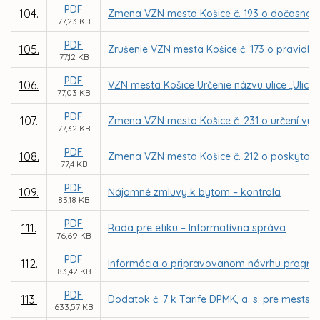
PDF
104.
Zmena VZN mesta Košice č. 193 o dočasnom 
77,23 KB
PDF
105.
Zrušenie VZN mesta Košice č. 173 o pravidl
77,12 KB
PDF
106.
VZN mesta Košice Určenie názvu ulice „Ulica
77,03 KB
PDF
107.
Zmena VZN mesta Košice č. 231 o určení výš
77,32 KB
PDF
108.
Zmena VZN mesta Košice č. 212 o poskytovan
77,4 KB
PDF
109.
Nájomné zmluvy k bytom – kontrola
83,18 KB
PDF
111.
Rada pre etiku – Informatívna správa
76,69 KB
PDF
112.
Informácia o pripravovanom návrhu progra
83,42 KB
PDF
113.
Dodatok č. 7 k Tarife DPMK, a. s. pre mest
633,57 KB