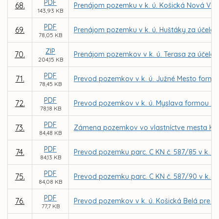
PDF
68.
Prenájom pozemku v k. ú. Košická Nová Ves 
143,93 KB
PDF
69.
Prenájom pozemku v k. ú. Huštáky za účelom 
78,05 KB
ZIP
70.
Prenájom pozemkov v k. ú. Terasa za účelom
204,15 KB
PDF
71.
Prevod pozemkov v k. ú. Južné Mesto form
78,45 KB
PDF
72.
Prevod pozemkov v k. ú. Myslava formou z
78,18 KB
PDF
73.
Zámena pozemkov vo vlastníctve mesta Košic
84,48 KB
PDF
74.
Prevod pozemku parc. C KN č. 587/85 v k. ú
84,13 KB
PDF
75.
Prevod pozemku parc. C KN č. 587/90 v k. 
84,08 KB
PDF
76.
Prevod pozemkov v k. ú. Košická Belá pre I
77,7 KB