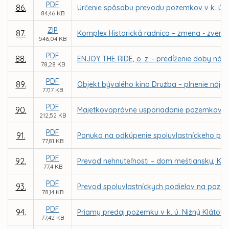
PDF
86.
Určenie spôsobu prevodu pozemkov v k. ú. 
84,46 KB
ZIP
87.
Komplex Historická radnica – zmena - zveren
546,04 KB
PDF
88.
ENJOY THE RIDE, o. z. - predĺženie doby náj
78,28 KB
PDF
89.
Objekt bývalého kina Družba – plnenie nájo
77,17 KB
PDF
90.
Majetkovoprávne usporiadanie pozemkov v k. 
212,52 KB
PDF
91.
Ponuka na odkúpenie spoluvlastníckeho podiel
77,81 KB
PDF
92.
Prevod nehnuteľnosti – dom meštiansky, Kov
77,4 KB
PDF
93.
Prevod spoluvlastníckych podielov na pozemko
78,14 KB
PDF
94.
Priamy predaj pozemku v k. ú. Nižný Klátov 
77,42 KB