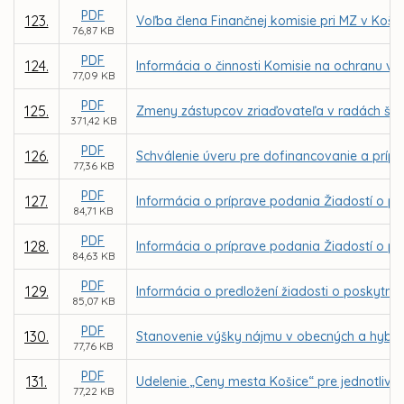
PDF
123.
Voľba člena Finančnej komisie pri MZ v Košic
76,87 KB
PDF
124.
Informácia o činnosti Komisie na ochranu ve
77,09 KB
PDF
125.
Zmeny zástupcov zriaďovateľa v radách škôl
371,42 KB
PDF
126.
Schválenie úveru pre dofinancovanie a príp
77,36 KB
PDF
127.
Informácia o príprave podania Žiadostí o po
84,71 KB
PDF
128.
Informácia o príprave podania Žiadostí o pos
84,63 KB
PDF
129.
Informácia o predložení žiadosti o poskyt
85,07 KB
PDF
130.
Stanovenie výšky nájmu v obecných a hybri
77,76 KB
PDF
131.
Udelenie „Ceny mesta Košice“ pre jednotlivc
77,22 KB