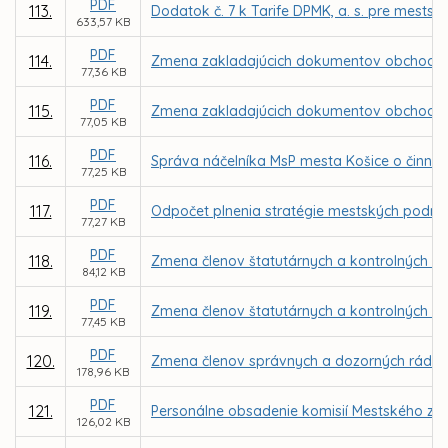
PDF
113.
Dodatok č. 7 k Tarife DPMK, a. s. pre mest
633,57 KB
PDF
114.
Zmena zakladajúcich dokumentov obchodne
77,36 KB
PDF
115.
Zmena zakladajúcich dokumentov obchodnej s
77,05 KB
PDF
116.
Správa náčelníka MsP mesta Košice o činnost
77,25 KB
PDF
117.
Odpočet plnenia stratégie mestských podniko
77,27 KB
PDF
118.
Zmena členov štatutárnych a kontrolných or
84,12 KB
PDF
119.
Zmena členov štatutárnych a kontrolných o
77,45 KB
PDF
120.
Zmena členov správnych a dozorných rád v
178,96 KB
PDF
121.
Personálne obsadenie komisií Mestského zast
126,02 KB