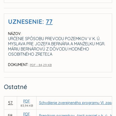
UZNESENIE:
77
NÁZOV:
URČENIE SPÔSOBU PREVODU POZEMKOV V K. Ú.
MYSLAVA PRE JOZEFA BERNÁRA A MANŽELKU MGR.
MÁRIU BERNÁROVÚ Z DÔVODU HODNÉHO
OSOBITNÉHO ZRETEĽA
DOKUMENT:
PDF - 84,29 KB
Ostatné
PDF
57.
Schválenie zverejneného programu VI. zasad
83,94 KB
PDF
58.
Prenájom pozemkov, časti parciel v k. ú. J