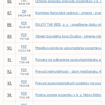
86.
Určenie spôsobu prevodu pozemkov v k. ú. 
84,46 KB
ZIP
87.
Komplex Historická radnica – zmena - zveren
546,04 KB
PDF
88.
ENJOY THE RIDE, o. z. - predĺženie doby náj
78,28 KB
PDF
89.
Objekt bývalého kina Družba – plnenie nájo
77,17 KB
PDF
90.
Majetkovoprávne usporiadanie pozemkov v k. 
212,52 KB
PDF
91.
Ponuka na odkúpenie spoluvlastníckeho podiel
77,81 KB
PDF
92.
Prevod nehnuteľnosti – dom meštiansky, Kov
77,4 KB
PDF
93.
Prevod spoluvlastníckych podielov na pozemko
78,14 KB
PDF
94.
Priamy predaj pozemku v k. ú. Nižný Klátov 
77,42 KB