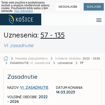
Tento web používa k poskytovaniu
služieb a analýze návštevnosti súbory
NESÚHLASÍM
SÚHLASÍM
cookie. Používaním tohto webu s tým
súhlasíte.
Viac informácií
Uznesenia:
57 - 135
VI. zasadnutie
Mestské zastupiteľstvo
Volebné obdobie:
2022 - 2026
ZASADNUTIE:
VI. zasadnutie
Uznesenie
77
Zasadnutie
VI. ZASADNUTIE
NÁZOV:
DÁTUM KONANIA:
14.03.2023
2022
VOLEBNÉ OBDOBIE:
- 2026