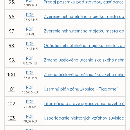
PDF
95.
Predaj pozemku pod stavbou, časť parcely re
77,89 KB
PDF
96.
Zverenie nehnuteľného majetku mesta do sp
128,97 KB
PDF
97.
Zverenie nehnuteľného majetku mesta do sprá
84,1 KB
PDF
98.
Odňatie nehnuteľného majetku mesta zo spr
129,43 KB
PDF
99.
Zmena účelového určenia školského nehnute
83,76 KB
PDF
100.
Zmena účelového určenia školského nehnut
83,81 KB
PDF
101.
Územný plán zóny „Košice – Tlačiarne“
136,06 KB
PDF
102.
Informácia o stave spracovania nového úze
77,01 KB
PDF
103.
Usporiadanie niektorých vzťahov súvisiacic
78,07 KB