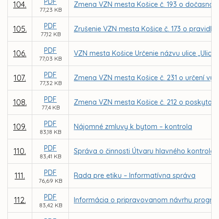
PDF
104.
Zmena VZN mesta Košice č. 193 o dočasnom 
77,23 KB
PDF
105.
Zrušenie VZN mesta Košice č. 173 o pravidl
77,12 KB
PDF
106.
VZN mesta Košice Určenie názvu ulice „Ulica
77,03 KB
PDF
107.
Zmena VZN mesta Košice č. 231 o určení výš
77,32 KB
PDF
108.
Zmena VZN mesta Košice č. 212 o poskytovan
77,4 KB
PDF
109.
Nájomné zmluvy k bytom – kontrola
83,18 KB
PDF
110.
Správa o činnosti Útvaru hlavného kontroló
83,41 KB
PDF
111.
Rada pre etiku – Informatívna správa
76,69 KB
PDF
112.
Informácia o pripravovanom návrhu progra
83,42 KB