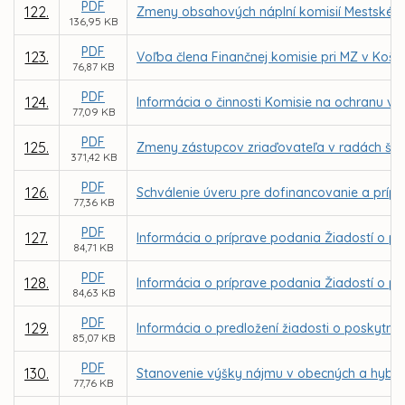
PDF
122.
Zmeny obsahových náplní komisií Mestského 
136,95 KB
PDF
123.
Voľba člena Finančnej komisie pri MZ v Košic
76,87 KB
PDF
124.
Informácia o činnosti Komisie na ochranu ve
77,09 KB
PDF
125.
Zmeny zástupcov zriaďovateľa v radách škôl
371,42 KB
PDF
126.
Schválenie úveru pre dofinancovanie a príp
77,36 KB
PDF
127.
Informácia o príprave podania Žiadostí o po
84,71 KB
PDF
128.
Informácia o príprave podania Žiadostí o pos
84,63 KB
PDF
129.
Informácia o predložení žiadosti o poskyt
85,07 KB
PDF
130.
Stanovenie výšky nájmu v obecných a hybri
77,76 KB