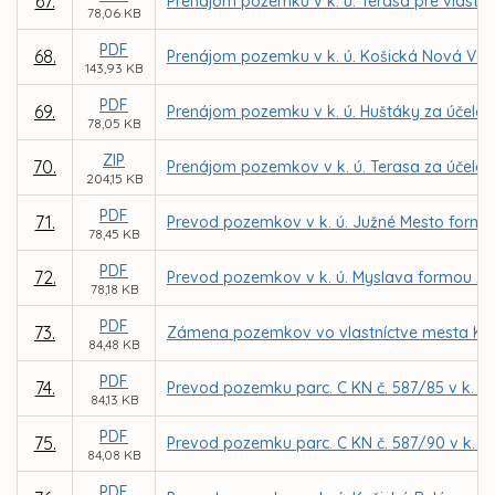
67.
Prenájom pozemku v k. ú. Terasa pre vlastní
78,06 KB
PDF
68.
Prenájom pozemku v k. ú. Košická Nová Ves 
143,93 KB
PDF
69.
Prenájom pozemku v k. ú. Huštáky za účelom 
78,05 KB
ZIP
70.
Prenájom pozemkov v k. ú. Terasa za účelom
204,15 KB
PDF
71.
Prevod pozemkov v k. ú. Južné Mesto form
78,45 KB
PDF
72.
Prevod pozemkov v k. ú. Myslava formou z
78,18 KB
PDF
73.
Zámena pozemkov vo vlastníctve mesta Košic
84,48 KB
PDF
74.
Prevod pozemku parc. C KN č. 587/85 v k. ú
84,13 KB
PDF
75.
Prevod pozemku parc. C KN č. 587/90 v k. 
84,08 KB
PDF