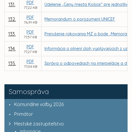
PDF
131.
Udelenie „Ceny mesta Košice“ pre jednotlivc
77,22 KB
PDF
132.
Memorandum o porozumení UNICEF
76,91 KB
PDF
133.
Prerušenie rokovania MZ o bode „Memorandá 
77,57 KB
PDF
134.
Informácia o plnení úloh vyplývajúcich z u
77,27 KB
PDF
135.
Správa o odpovediach na interpelácie a dopy
77,04 KB
Samospráva
Komunálne voľby 2026
Primátor
Mestské zastupiteľstvo
Informácie