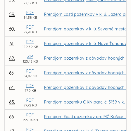
77,87 KB
PDF
59.
Prenájom častí pozemkov v k. ú. Jazero pre 
84,38 KB
PDF
60.
Prenájom pozemkov v k. ú. Severné mesto p
77,78 KB
PDF
61.
Prenájom pozemkov v k. ú. Nové Ťahanovce 
129,89 KB
ZIP
62.
Prenájom pozemkov z dôvodov hodných osobi
125,48 KB
PDF
63.
Prenájom pozemkov z dôvodov hodných osobi
84,07 KB
PDF
64.
Prenájom pozemkov z dôvodov hodných osobi
77,9 KB
PDF
65.
Prenájom pozemku C KN parc. č. 5159 v k. ú
77,72 KB
PDF
66.
Prenájom častí pozemkov pre MČ Košice – Kr
155,04 KB
PDF