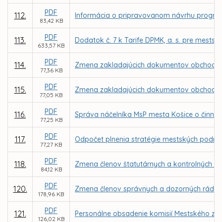
PDF
112.
Informácia o pripravovanom návrhu progra
83,42 KB
PDF
113.
Dodatok č. 7 k Tarife DPMK, a. s. pre mest
633,57 KB
PDF
114.
Zmena zakladajúcich dokumentov obchodne
77,36 KB
PDF
115.
Zmena zakladajúcich dokumentov obchodnej s
77,05 KB
PDF
116.
Správa náčelníka MsP mesta Košice o činnost
77,25 KB
PDF
117.
Odpočet plnenia stratégie mestských podniko
77,27 KB
PDF
118.
Zmena členov štatutárnych a kontrolných or
84,12 KB
PDF
120.
Zmena členov správnych a dozorných rád v
178,96 KB
PDF
121.
Personálne obsadenie komisií Mestského zast
126,02 KB