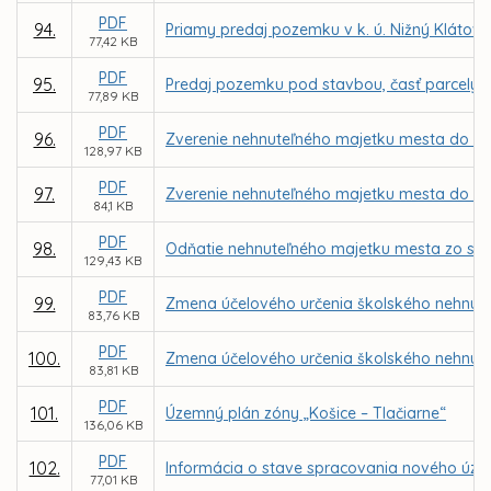
PDF
94.
Priamy predaj pozemku v k. ú. Nižný Klátov 
77,42 KB
PDF
95.
Predaj pozemku pod stavbou, časť parcely re
77,89 KB
PDF
96.
Zverenie nehnuteľného majetku mesta do sp
128,97 KB
PDF
97.
Zverenie nehnuteľného majetku mesta do sprá
84,1 KB
PDF
98.
Odňatie nehnuteľného majetku mesta zo spr
129,43 KB
PDF
99.
Zmena účelového určenia školského nehnute
83,76 KB
PDF
100.
Zmena účelového určenia školského nehnut
83,81 KB
PDF
101.
Územný plán zóny „Košice – Tlačiarne“
136,06 KB
PDF
102.
Informácia o stave spracovania nového úze
77,01 KB