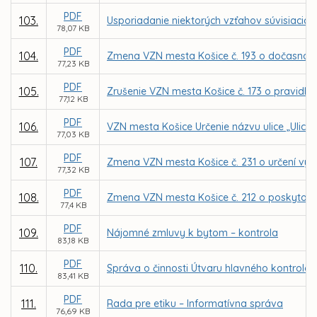
PDF
103.
Usporiadanie niektorých vzťahov súvisiacic
78,07 KB
PDF
104.
Zmena VZN mesta Košice č. 193 o dočasnom 
77,23 KB
PDF
105.
Zrušenie VZN mesta Košice č. 173 o pravidl
77,12 KB
PDF
106.
VZN mesta Košice Určenie názvu ulice „Ulica
77,03 KB
PDF
107.
Zmena VZN mesta Košice č. 231 o určení výš
77,32 KB
PDF
108.
Zmena VZN mesta Košice č. 212 o poskytovan
77,4 KB
PDF
109.
Nájomné zmluvy k bytom – kontrola
83,18 KB
PDF
110.
Správa o činnosti Útvaru hlavného kontroló
83,41 KB
PDF
111.
Rada pre etiku – Informatívna správa
76,69 KB