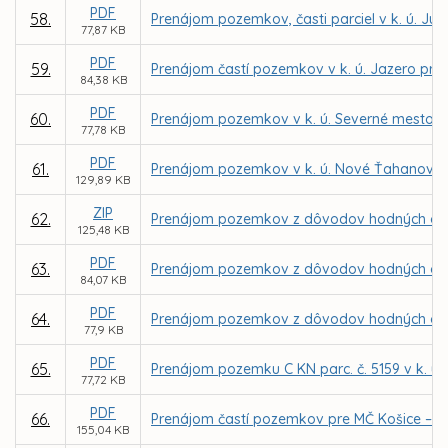
PDF
58.
Prenájom pozemkov, časti parciel v k. ú. J
77,87 KB
PDF
59.
Prenájom častí pozemkov v k. ú. Jazero pre 
84,38 KB
PDF
60.
Prenájom pozemkov v k. ú. Severné mesto p
77,78 KB
PDF
61.
Prenájom pozemkov v k. ú. Nové Ťahanovce 
129,89 KB
ZIP
62.
Prenájom pozemkov z dôvodov hodných osobi
125,48 KB
PDF
63.
Prenájom pozemkov z dôvodov hodných osobi
84,07 KB
PDF
64.
Prenájom pozemkov z dôvodov hodných osobi
77,9 KB
PDF
65.
Prenájom pozemku C KN parc. č. 5159 v k. ú
77,72 KB
PDF
66.
Prenájom častí pozemkov pre MČ Košice – Kr
155,04 KB