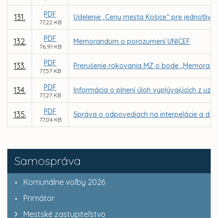
PDF
131.
Udelenie „Ceny mesta Košice“ pre jednotlivc
77,22 KB
PDF
132.
Memorandum o porozumení UNICEF
76,91 KB
PDF
133.
Prerušenie rokovania MZ o bode „Memorandá 
77,57 KB
PDF
134.
Informácia o plnení úloh vyplývajúcich z u
77,27 KB
PDF
135.
Správa o odpovediach na interpelácie a dopy
77,04 KB
Samospráva
Komunálne voľby 2026
Primátor
Mestské zastupiteľstvo