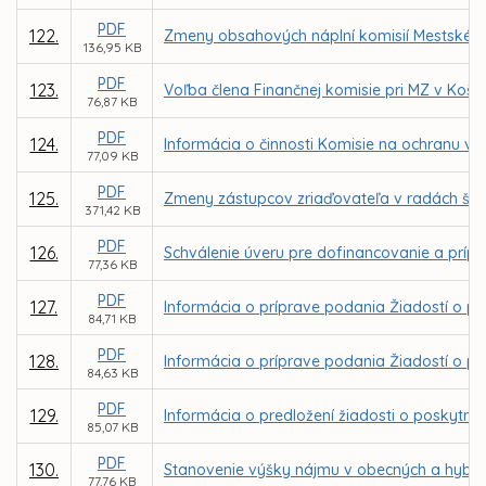
PDF
122.
Zmeny obsahových náplní komisií Mestského 
136,95 KB
PDF
123.
Voľba člena Finančnej komisie pri MZ v Košic
76,87 KB
PDF
124.
Informácia o činnosti Komisie na ochranu ve
77,09 KB
PDF
125.
Zmeny zástupcov zriaďovateľa v radách škôl
371,42 KB
PDF
126.
Schválenie úveru pre dofinancovanie a príp
77,36 KB
PDF
127.
Informácia o príprave podania Žiadostí o po
84,71 KB
PDF
128.
Informácia o príprave podania Žiadostí o pos
84,63 KB
PDF
129.
Informácia o predložení žiadosti o poskyt
85,07 KB
PDF
130.
Stanovenie výšky nájmu v obecných a hybri
77,76 KB