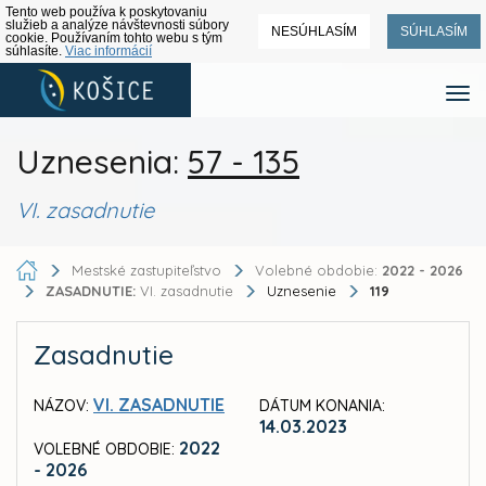
Tento web používa k poskytovaniu
služieb a analýze návštevnosti súbory
NESÚHLASÍM
SÚHLASÍM
cookie. Používaním tohto webu s tým
súhlasíte.
Viac informácií
Uznesenia:
57 - 135
VI. zasadnutie
Mestské zastupiteľstvo
Volebné obdobie:
2022 - 2026
ZASADNUTIE:
VI. zasadnutie
Uznesenie
119
Zasadnutie
VI. ZASADNUTIE
NÁZOV:
DÁTUM KONANIA:
14.03.2023
2022
VOLEBNÉ OBDOBIE:
- 2026