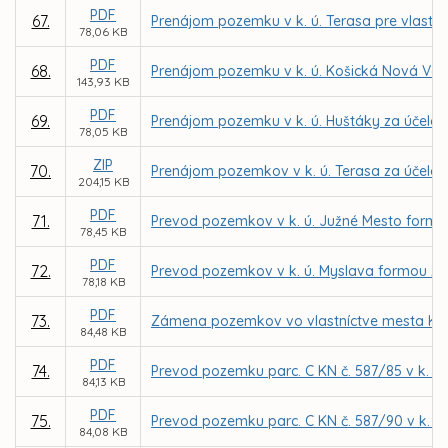
PDF
67.
Prenájom pozemku v k. ú. Terasa pre vlastní
78,06 KB
PDF
68.
Prenájom pozemku v k. ú. Košická Nová Ves 
143,93 KB
PDF
69.
Prenájom pozemku v k. ú. Huštáky za účelom 
78,05 KB
ZIP
70.
Prenájom pozemkov v k. ú. Terasa za účelom
204,15 KB
PDF
71.
Prevod pozemkov v k. ú. Južné Mesto form
78,45 KB
PDF
72.
Prevod pozemkov v k. ú. Myslava formou z
78,18 KB
PDF
73.
Zámena pozemkov vo vlastníctve mesta Košic
84,48 KB
PDF
74.
Prevod pozemku parc. C KN č. 587/85 v k. ú
84,13 KB
PDF
75.
Prevod pozemku parc. C KN č. 587/90 v k. 
84,08 KB