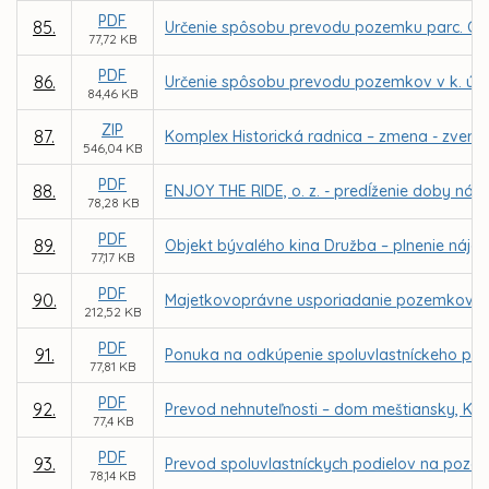
PDF
85.
Určenie spôsobu prevodu pozemku parc. C KN
77,72 KB
PDF
86.
Určenie spôsobu prevodu pozemkov v k. ú. 
84,46 KB
ZIP
87.
Komplex Historická radnica – zmena - zveren
546,04 KB
PDF
88.
ENJOY THE RIDE, o. z. - predĺženie doby náj
78,28 KB
PDF
89.
Objekt bývalého kina Družba – plnenie nájo
77,17 KB
PDF
90.
Majetkovoprávne usporiadanie pozemkov v k. 
212,52 KB
PDF
91.
Ponuka na odkúpenie spoluvlastníckeho podiel
77,81 KB
PDF
92.
Prevod nehnuteľnosti – dom meštiansky, Kov
77,4 KB
PDF
93.
Prevod spoluvlastníckych podielov na pozemko
78,14 KB