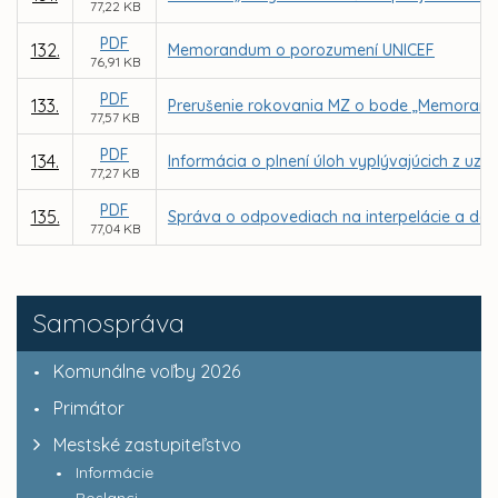
77,22 KB
PDF
132.
Memorandum o porozumení UNICEF
76,91 KB
PDF
133.
Prerušenie rokovania MZ o bode „Memorandá 
77,57 KB
PDF
134.
Informácia o plnení úloh vyplývajúcich z u
77,27 KB
PDF
135.
Správa o odpovediach na interpelácie a dopy
77,04 KB
Samospráva
Komunálne voľby 2026
Primátor
Mestské zastupiteľstvo
Informácie