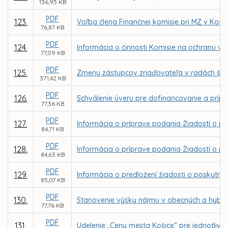
136,95 KB
PDF
123.
Voľba člena Finančnej komisie pri MZ v Košic
76,87 KB
PDF
124.
Informácia o činnosti Komisie na ochranu ve
77,09 KB
PDF
125.
Zmeny zástupcov zriaďovateľa v radách škôl
371,42 KB
PDF
126.
Schválenie úveru pre dofinancovanie a príp
77,36 KB
PDF
127.
Informácia o príprave podania Žiadostí o po
84,71 KB
PDF
128.
Informácia o príprave podania Žiadostí o pos
84,63 KB
PDF
129.
Informácia o predložení žiadosti o poskyt
85,07 KB
PDF
130.
Stanovenie výšky nájmu v obecných a hybri
77,76 KB
PDF
131.
Udelenie „Ceny mesta Košice“ pre jednotlivc