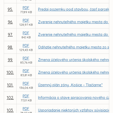
PDF
95.
Predaj pozemku pod stavbou, časť parcely re
77,89 KB
PDF
96.
Zverenie nehnuteľného majetku mesta do sp
128,97 KB
PDF
97.
Zverenie nehnuteľného majetku mesta do sprá
84,1 KB
PDF
98.
Odňatie nehnuteľného majetku mesta zo spr
129,43 KB
PDF
99.
Zmena účelového určenia školského nehnute
83,76 KB
PDF
100.
Zmena účelového určenia školského nehnut
83,81 KB
PDF
101.
Územný plán zóny „Košice – Tlačiarne“
136,06 KB
PDF
102.
Informácia o stave spracovania nového úze
77,01 KB
PDF
103.
Usporiadanie niektorých vzťahov súvisiacic
78,07 KB