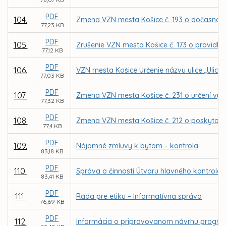
PDF
104.
Zmena VZN mesta Košice č. 193 o dočasnom 
77,23 KB
PDF
105.
Zrušenie VZN mesta Košice č. 173 o pravidl
77,12 KB
PDF
106.
VZN mesta Košice Určenie názvu ulice „Ulica
77,03 KB
PDF
107.
Zmena VZN mesta Košice č. 231 o určení výš
77,32 KB
PDF
108.
Zmena VZN mesta Košice č. 212 o poskytovan
77,4 KB
PDF
109.
Nájomné zmluvy k bytom – kontrola
83,18 KB
PDF
110.
Správa o činnosti Útvaru hlavného kontroló
83,41 KB
PDF
111.
Rada pre etiku – Informatívna správa
76,69 KB
PDF
112.
Informácia o pripravovanom návrhu progra