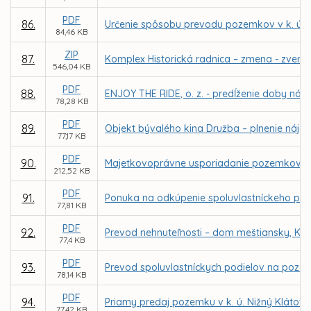
PDF
86.
Určenie spôsobu prevodu pozemkov v k. ú. 
84,46 KB
ZIP
87.
Komplex Historická radnica – zmena - zveren
546,04 KB
PDF
88.
ENJOY THE RIDE, o. z. - predĺženie doby náj
78,28 KB
PDF
89.
Objekt bývalého kina Družba – plnenie nájo
77,17 KB
PDF
90.
Majetkovoprávne usporiadanie pozemkov v k. 
212,52 KB
PDF
91.
Ponuka na odkúpenie spoluvlastníckeho podiel
77,81 KB
PDF
92.
Prevod nehnuteľnosti – dom meštiansky, Kov
77,4 KB
PDF
93.
Prevod spoluvlastníckych podielov na pozemko
78,14 KB
PDF
94.
Priamy predaj pozemku v k. ú. Nižný Klátov 
77,42 KB