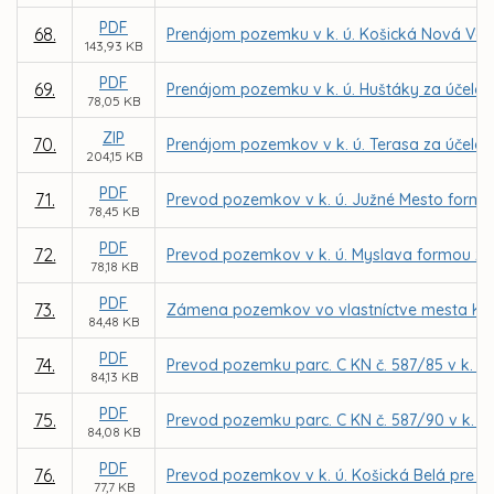
PDF
68.
Prenájom pozemku v k. ú. Košická Nová Ves 
143,93 KB
PDF
69.
Prenájom pozemku v k. ú. Huštáky za účelom 
78,05 KB
ZIP
70.
Prenájom pozemkov v k. ú. Terasa za účelom
204,15 KB
PDF
71.
Prevod pozemkov v k. ú. Južné Mesto form
78,45 KB
PDF
72.
Prevod pozemkov v k. ú. Myslava formou z
78,18 KB
PDF
73.
Zámena pozemkov vo vlastníctve mesta Košic
84,48 KB
PDF
74.
Prevod pozemku parc. C KN č. 587/85 v k. ú
84,13 KB
PDF
75.
Prevod pozemku parc. C KN č. 587/90 v k. 
84,08 KB
PDF
76.
Prevod pozemkov v k. ú. Košická Belá pre I
77,7 KB