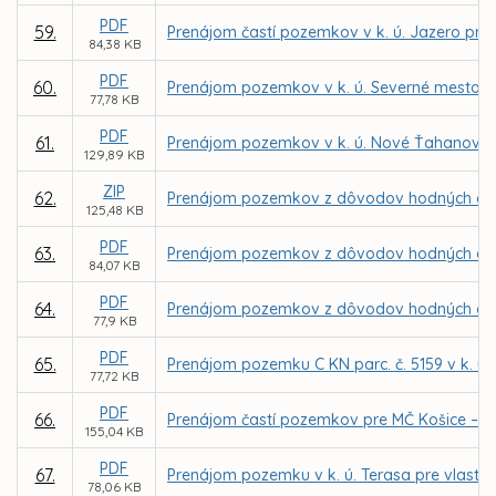
PDF
59.
Prenájom častí pozemkov v k. ú. Jazero pre 
84,38 KB
PDF
60.
Prenájom pozemkov v k. ú. Severné mesto p
77,78 KB
PDF
61.
Prenájom pozemkov v k. ú. Nové Ťahanovce 
129,89 KB
ZIP
62.
Prenájom pozemkov z dôvodov hodných osobi
125,48 KB
PDF
63.
Prenájom pozemkov z dôvodov hodných osobi
84,07 KB
PDF
64.
Prenájom pozemkov z dôvodov hodných osobi
77,9 KB
PDF
65.
Prenájom pozemku C KN parc. č. 5159 v k. ú
77,72 KB
PDF
66.
Prenájom častí pozemkov pre MČ Košice – Kr
155,04 KB
PDF
67.
Prenájom pozemku v k. ú. Terasa pre vlastní
78,06 KB