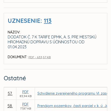
UZNESENIE:
113
NÁZOV:
DODATOK Č. 7 K TARIFE DPMK, A. S. PRE MESTSKÚ
HROMADNÚ DOPRAVU S ÚČINNOSŤOU OD
01.04.2023
DOKUMENT:
PDF - 633,57 KB
Ostatné
PDF
57.
Schválenie zverejneného programu VI. zasad
83,94 KB
PDF
58.
Prenájom pozemkov, časti parciel v k. ú. J
77,87 KB