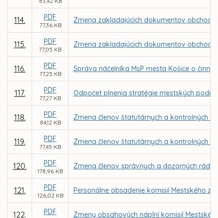
83,42 KB
PDF
114.
Zmena zakladajúcich dokumentov obchodne
77,36 KB
PDF
115.
Zmena zakladajúcich dokumentov obchodnej s
77,05 KB
PDF
116.
Správa náčelníka MsP mesta Košice o činnost
77,25 KB
PDF
117.
Odpočet plnenia stratégie mestských podniko
77,27 KB
PDF
118.
Zmena členov štatutárnych a kontrolných or
84,12 KB
PDF
119.
Zmena členov štatutárnych a kontrolných o
77,45 KB
PDF
120.
Zmena členov správnych a dozorných rád v
178,96 KB
PDF
121.
Personálne obsadenie komisií Mestského zast
126,02 KB
PDF
122.
Zmeny obsahových náplní komisií Mestského 