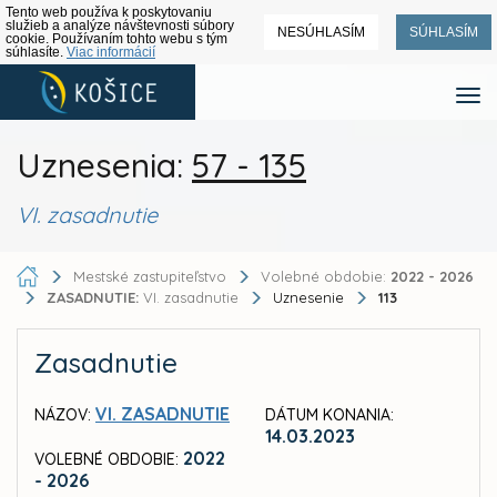
Tento web používa k poskytovaniu
služieb a analýze návštevnosti súbory
NESÚHLASÍM
SÚHLASÍM
cookie. Používaním tohto webu s tým
súhlasíte.
Viac informácií
Uznesenia:
57 - 135
VI. zasadnutie
Mestské zastupiteľstvo
Volebné obdobie:
2022 - 2026
ZASADNUTIE:
VI. zasadnutie
Uznesenie
113
Zasadnutie
VI. ZASADNUTIE
NÁZOV:
DÁTUM KONANIA:
14.03.2023
2022
VOLEBNÉ OBDOBIE:
- 2026