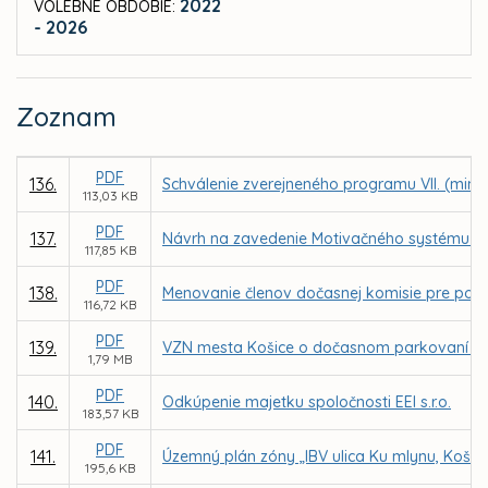
2022
VOLEBNÉ OBDOBIE:
- 2026
Zoznam
PDF
136.
Schválenie zverejneného programu VII. (mim
113,03 KB
PDF
137.
Návrh na zavedenie Motivačného systému 
117,85 KB
PDF
138.
Menovanie členov dočasnej komisie pre pot
116,72 KB
PDF
139.
VZN mesta Košice o dočasnom parkovaní mo
1,79 MB
PDF
140.
Odkúpenie majetku spoločnosti EEI s.r.o.
183,57 KB
PDF
141.
Územný plán zóny „IBV ulica Ku mlynu, Košic
195,6 KB