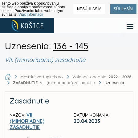
Tento web používa k poskytovaniu
služieb a analýze návštevnosti súbory
NESÚHLASÍM
SÚHLASÍM
cookie. Používaním tohto webu s tým
súhlasíte.
Viac informácií
Uznesenia:
136 - 145
VII. (mimoriadne) zasadnutie
Mestské zastupiteľstvo
Volebné obdobie:
2022 - 2026
ZASADNUTIE:
VII. (mimoriadne) zasadnutie
Uznesenia
Zasadnutie
VII.
NÁZOV:
DÁTUM KONANIA:
(MIMORIADNE)
20.04.2023
ZASADNUTIE