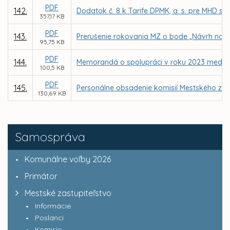
PDF
142.
Dodatok č. 8 k Tarife DPMK, a. s. pre MHD s 
357,17 KB
PDF
143.
Prerušenie rokovania MZ o bode „Návrh na pr
95,75 KB
PDF
144.
Memorandá o spolupráci v roku 2023 medzi m
100,5 KB
PDF
145.
Personálne obsadenie komisií Mestského zast
130,69 KB
Samospráva
Komunálne voľby 2026
Primátor
Mestské zastupiteľstvo
Informácie
Poslanci
Komisie