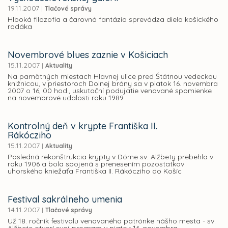
19.11.2007
|
Tlačové správy
Hlboká filozofia a čarovná fantázia sprevádza diela košického
rodáka
Novembrové blues zaznie v Košiciach
15.11.2007
|
Aktuality
Na pamätných miestach Hlavnej ulice pred Štátnou vedeckou
knižnicou, v priestoroch Dolnej brány sa v piatok 16. novembra
2007 o 16, 00 hod., uskutoční podujatie venované spomienke
na novembrové udalosti roku 1989.
Kontrolný deň v krypte Františka II.
Rákócziho
15.11.2007
|
Aktuality
Posledná rekonštrukcia krypty v Dóme sv. Alžbety prebehla v
roku 1906 a bola spojená s prenesením pozostatkov
uhorského kniežaťa Františka II. Rákócziho do Košíc
Festival sakrálneho umenia
14.11.2007
|
Tlačové správy
Už 18. ročník festivalu venovaného patrónke nášho mesta - sv.