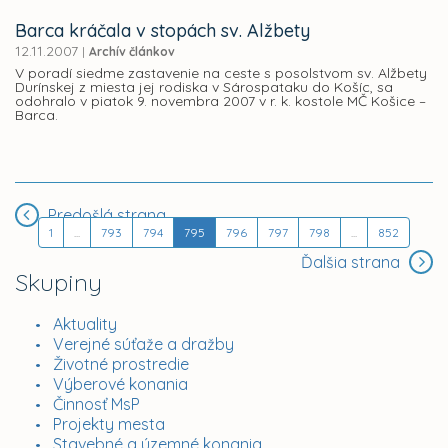
Barca kráčala v stopách sv. Alžbety
12.11.2007
|
Archív článkov
V poradí siedme zastavenie na ceste s posolstvom sv. Alžbety
Durínskej z miesta jej rodiska v Sárospataku do Košíc, sa
odohralo v piatok 9. novembra 2007 v r. k. kostole MČ Košice –
Barca.
Predošlá strana
1
...
793
794
795
796
797
798
...
852
Ďalšia strana
Skupiny
Aktuality
Verejné súťaže a dražby
Životné prostredie
Výberové konania
Činnosť MsP
Projekty mesta
Stavebné a územné konania