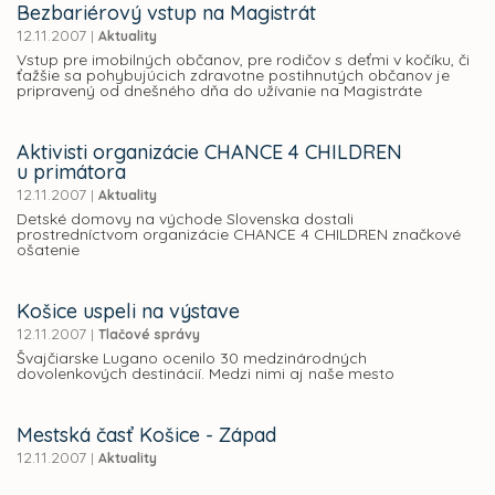
Bezbariérový vstup na Magistrát
12.11.2007
|
Aktuality
Vstup pre imobilných občanov, pre rodičov s deťmi v kočíku, či
ťažšie sa pohybujúcich zdravotne postihnutých občanov je
pripravený od dnešného dňa do užívanie na Magistráte
Aktivisti organizácie CHANCE 4 CHILDREN
u primátora
12.11.2007
|
Aktuality
Detské domovy na východe Slovenska dostali
prostredníctvom organizácie CHANCE 4 CHILDREN značkové
ošatenie
Košice uspeli na výstave
12.11.2007
|
Tlačové správy
Švajčiarske Lugano ocenilo 30 medzinárodných
dovolenkových destinácií. Medzi nimi aj naše mesto
Mestská časť Košice - Západ
12.11.2007
|
Aktuality