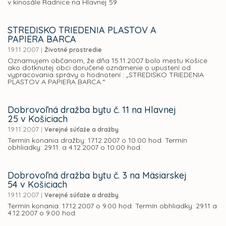
v kinosále Radnice na Hlavnej 59
STREDISKO TRIEDENIA PLASTOV A
PAPIERA BARCA
19.11.2007
|
Životné prostredie
Oznamujem občanom, že dňa 15.11.2007 bolo mestu Košice
ako dotknutej obci doručené oznámenie o upustení od
vypracovania správy o hodnotení : „STREDISKO TRIEDENIA
PLASTOV A PAPIERA BARCA.“
Dobrovoľná dražba bytu č. 11 na Hlavnej
25 v Košiciach
19.11.2007
|
Verejné súťaže a dražby
Termín konania dražby: 17.12.2007 o 10.00 hod. Termín
obhliadky: 29.11. a 4.12.2007 o 10.00 hod.
Dobrovoľná dražba bytu č. 3 na Mäsiarskej
54 v Košiciach
19.11.2007
|
Verejné súťaže a dražby
Termín konania: 17.12.2007 o 9.00 hod. Termín obhliadky: 29.11 a
4.12.2007 o 9.00 hod.