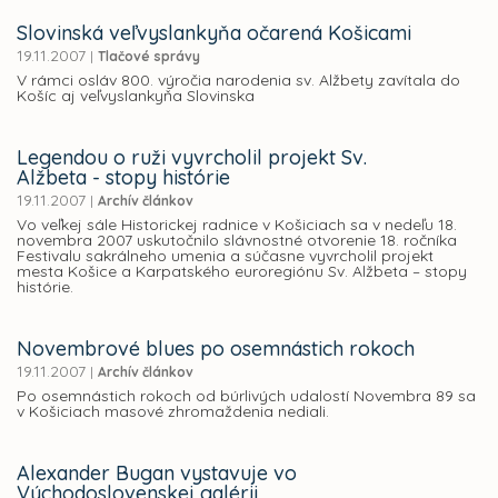
Slovinská veľvyslankyňa očarená Košicami
19.11.2007
|
Tlačové správy
V rámci osláv 800. výročia narodenia sv. Alžbety zavítala do
Košíc aj veľvyslankyňa Slovinska
Legendou o ruži vyvrcholil projekt Sv.
Alžbeta - stopy histórie
19.11.2007
|
Archív článkov
Vo veľkej sále Historickej radnice v Košiciach sa v nedeľu 18.
novembra 2007 uskutočnilo slávnostné otvorenie 18. ročníka
Festivalu sakrálneho umenia a súčasne vyvrcholil projekt
mesta Košice a Karpatského euroregiónu Sv. Alžbeta – stopy
histórie.
Novembrové blues po osemnástich rokoch
19.11.2007
|
Archív článkov
Po osemnástich rokoch od búrlivých udalostí Novembra 89 sa
v Košiciach masové zhromaždenia nediali.
Alexander Bugan vystavuje vo
Východoslovenskej galérii