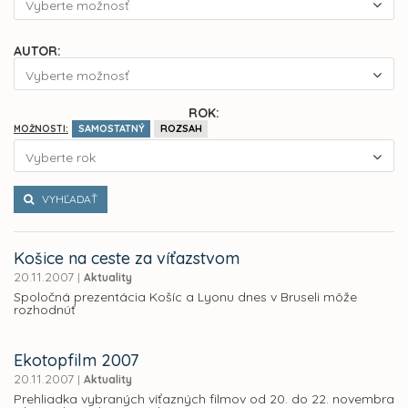
Vyberte možnosť
AUTOR:
Vyberte možnosť
ROK:
SAMOSTATNÝ
ROZSAH
MOŽNOSTI:
Vyberte rok
VYHĽADAŤ
Košice na ceste za víťazstvom
20.11.2007
|
Aktuality
Spoločná prezentácia Košíc a Lyonu dnes v Bruseli môže
rozhodnúť
Ekotopfilm 2007
20.11.2007
|
Aktuality
Prehliadka vybraných víťazných filmov od 20. do 22. novembra