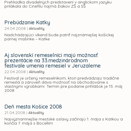
Prehliadka divadelných predstavení v anglickom jazyku
prilákala do Cinefilu najmä žiakov ZŠ a SŠ
Prebúdzanie Katky
24.04.2008
|
Aktuality
Nadchádzajúci víkend bude patriť najznámejšej košickej
parnej mašinke – Katke
Aj slovenskí remeselníci majú možnosť
prezentácie na 33.medzinárodnom
festivale umenia remesiel v Jeruzaleme
22.04.2008
|
Aktuality
Festival je určený remeselníkom, ktorí predvádzajú tradičné
remeslá a zároveň dáva možnosť na obchodovanie s
vlastnými výrobkami. Termín pre podanie prihlášok je 15. máj
2008
Deň mesta Košice 2008
21.04.2008
|
Aktuality
Najvýznamnejšie mestské oslavy začínajú 1. mája s Katkou a
končia 7. mája s Bocellim