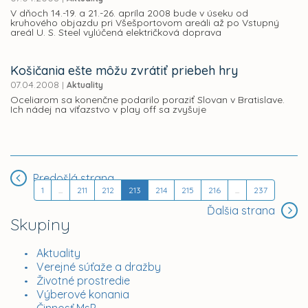
V dňoch 14.-19. a 21.-26. apríla 2008 bude v úseku od
kruhového objazdu pri Všešportovom areáli až po Vstupný
areál U. S. Steel vylúčená električková doprava
Košičania ešte môžu zvrátiť priebeh hry
07.04.2008
|
Aktuality
Oceliarom sa konenčne podarilo poraziť Slovan v Bratislave.
Ich nádej na víťazstvo v play off sa zvyšuje
Predošlá strana
1
...
211
212
213
214
215
216
...
237
Ďalšia strana
Skupiny
Aktuality
Verejné súťaže a dražby
Životné prostredie
Výberové konania