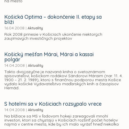
na mesto
Košická Optima – dokončenie II. etapy sa
blíži
16.04.2008
|
Aktuality
Rok 2008 prinesie v Košiciach ukončenie niektorých
zaujímavých investičných projektov
Košický mešťan Márai, Márai a kassai
polgár
14.04.2008
|
Aktuality
Takto dvojjazyčne je nazvaná kniha o svetoznámom
spisovateľovi, košickom rodákovi Sándorovi Máraim (nar. 11. 4.
1900 – 21. 2. 1989), ktorú s finančnou podporou mesta Košice
vydalo košické Vydavateľstvo maďarských kníh a časopisov
Hernád.
S hotelmi sa v Košiciach rozsypalo vrece
14.04.2008
|
Aktuality
Na blížiace sa MS v ľadovom hokeji zareagovali mnohí
investori, ktorí sa chystajú v Košiciach rozšíriť počet hotelov
najmä v centre mesta, kde by ich malo vyrásť hneď niekoľko