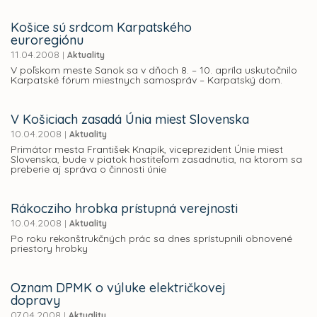
Košice sú srdcom Karpatského
euroregiónu
11.04.2008
|
Aktuality
V poľskom meste Sanok sa v dňoch 8. – 10. apríla uskutočnilo
Karpatské fórum miestnych samospráv – Karpatský dom.
V Košiciach zasadá Únia miest Slovenska
10.04.2008
|
Aktuality
Primátor mesta František Knapík, viceprezident Únie miest
Slovenska, bude v piatok hostiteľom zasadnutia, na ktorom sa
preberie aj správa o činnosti únie
Rákocziho hrobka prístupná verejnosti
10.04.2008
|
Aktuality
Po roku rekonštrukčných prác sa dnes sprístupnili obnovené
priestory hrobky
Oznam DPMK o výluke električkovej
dopravy
07.04.2008
|
Aktuality