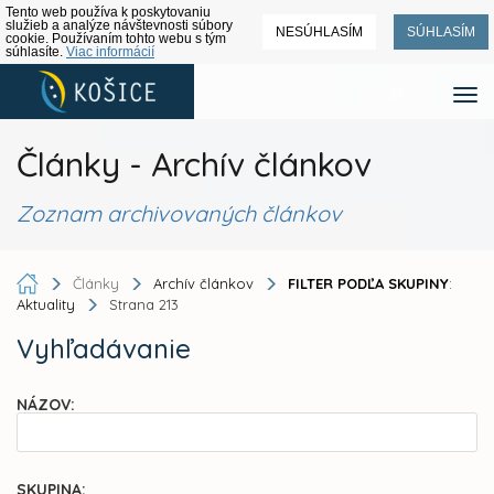
Tento web používa k poskytovaniu
služieb a analýze návštevnosti súbory
NESÚHLASÍM
SÚHLASÍM
cookie. Používaním tohto webu s tým
súhlasíte.
Viac informácií
Články - Archív článkov
Zoznam archivovaných článkov
Články
Archív článkov
FILTER PODĽA SKUPINY
:
Aktuality
Strana 213
Vyhľadávanie
NÁZOV:
SKUPINA: