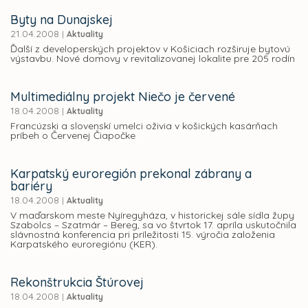
Byty na Dunajskej
21.04.2008
|
Aktuality
Ďalší z developerských projektov v Košiciach rozširuje bytovú
výstavbu. Nové domovy v revitalizovanej lokalite pre 205 rodín
Multimediálny projekt Niečo je červené
18.04.2008
|
Aktuality
Francúzski a slovenskí umelci oživia v košických kasárňach
príbeh o Červenej Čiapočke
Karpatský euroregión prekonal zábrany a
bariéry
18.04.2008
|
Aktuality
V maďarskom meste Nyíregyháza, v historickej sále sídla župy
Szabolcs – Szatmár – Bereg, sa vo štvrtok 17. apríla uskutočnila
slávnostná konferencia pri príležitosti 15. výročia založenia
Karpatského euroregiónu (KER).
Rekonštrukcia Štúrovej
18.04.2008
|
Aktuality