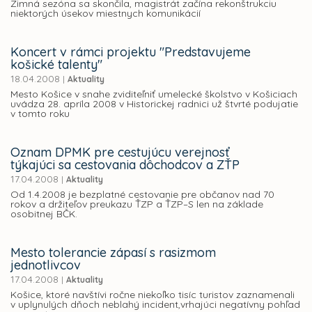
Zimná sezóna sa skončila, magistrát začína rekonštrukciu
niektorých úsekov miestnych komunikácií
Koncert v rámci projektu "Predstavujeme
košické talenty"
18.04.2008
|
Aktuality
Mesto Košice v snahe zviditeľniť umelecké školstvo v Košiciach
uvádza 28. apríla 2008 v Historickej radnici už štvrté podujatie
v tomto roku
Oznam DPMK pre cestujúcu verejnosť
týkajúci sa cestovania dôchodcov a ZŤP
17.04.2008
|
Aktuality
Od 1.4.2008 je bezplatné cestovanie pre občanov nad 70
rokov a držiteľov preukazu ŤZP a ŤZP–S len na základe
osobitnej BČK.
Mesto tolerancie zápasí s rasizmom
jednotlivcov
17.04.2008
|
Aktuality
Košice, ktoré navštívi ročne niekoľko tisíc turistov zaznamenali
v uplynulých dňoch neblahý incident,vrhajúci negatívny pohľad