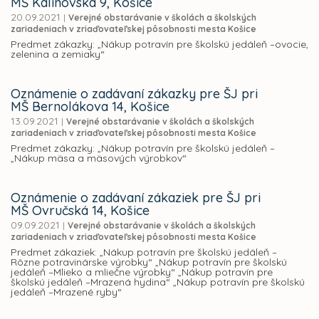
MŠ Kalinovská 9, Košice
20.09.2021
|
Verejné obstarávanie v školách a školských
zariadeniach v zriaďovateľskej pôsobnosti mesta Košice
Predmet zákazky: „Nákup potravín pre školskú jedáleň –ovocie,
zelenina a zemiaky“
Oznámenie o zadávaní zákazky pre ŠJ pri
MŠ Bernolákova 14, Košice
13.09.2021
|
Verejné obstarávanie v školách a školských
zariadeniach v zriaďovateľskej pôsobnosti mesta Košice
Predmet zákazky: „Nákup potravín pre školskú jedáleň –
„Nákup mäsa a mäsových výrobkov“
Oznámenie o zadávaní zákaziek pre ŠJ pri
MŠ Ovručská 14, Košice
09.09.2021
|
Verejné obstarávanie v školách a školských
zariadeniach v zriaďovateľskej pôsobnosti mesta Košice
Predmet zákaziek: „Nákup potravín pre školskú jedáleň –
Rôzne potravinárske výrobky“ „Nákup potravín pre školskú
jedáleň –Mlieko a mliečne výrobky“ „Nákup potravín pre
školskú jedáleň –Mrazená hydina“ „Nákup potravín pre školskú
jedáleň –Mrazené ryby“