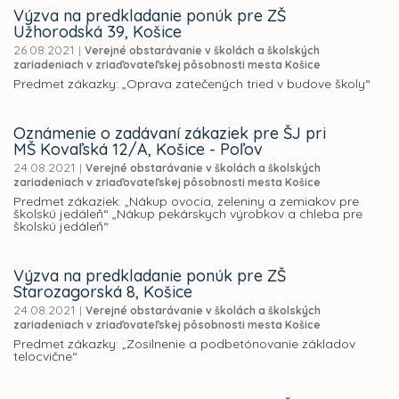
Výzva na predkladanie ponúk pre ZŠ
Užhorodská 39, Košice
26.08.2021
|
Verejné obstarávanie v školách a školských
zariadeniach v zriaďovateľskej pôsobnosti mesta Košice
Predmet zákazky: „Oprava zatečených tried v budove školy“
Oznámenie o zadávaní zákaziek pre ŠJ pri
MŠ Kovaľská 12/A, Košice - Poľov
24.08.2021
|
Verejné obstarávanie v školách a školských
zariadeniach v zriaďovateľskej pôsobnosti mesta Košice
Predmet zákaziek: „Nákup ovocia, zeleniny a zemiakov pre
školskú jedáleň“ „Nákup pekárskych výrobkov a chleba pre
školskú jedáleň“
Výzva na predkladanie ponúk pre ZŠ
Starozagorská 8, Košice
24.08.2021
|
Verejné obstarávanie v školách a školských
zariadeniach v zriaďovateľskej pôsobnosti mesta Košice
Predmet zákazky: „Zosilnenie a podbetónovanie základov
telocvične“