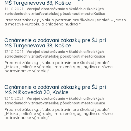
MŠ Turgenevova 38, Košice
14.10.2021
|
Verejné obstarávanie v školách a školských
zariadeniach v zriaďovateľskej pôsobnosti mesta Košice
Predmet zákazky: „Nákup potravín pre školskú jedáleň – „Mäso
a mäsové výrobky a chladená hydina “
Oznámenie o zadávaní zákazky pre ŠJ pri
MŠ Turgenevova 38, Košice
13.10.2021
|
Verejné obstarávanie v školách a školských
zariadeniach v zriaďovateľskej pôsobnosti mesta Košice
Predmet zákazky: „Nákup potravín pre školskú jedáleň –
,,Mlieko , mliečne výrobky, mrazené ryby, hydina a rôzne
potravinárske výrobky“
Oznámenie o zadávaní zákazky pre ŠJ pri
MŠ Miškovecká 20, Košice
13.10.2021
|
Verejné obstarávanie v školách a školských
zariadeniach v zriaďovateľskej pôsobnosti mesta Košice
Predmet zákazky: „Nákup potravín pre školskú jedáleň –
,,Mlieko , mliečne výrobky, mrazené ryby, hydina a rôzne
potravinárske výrobky“