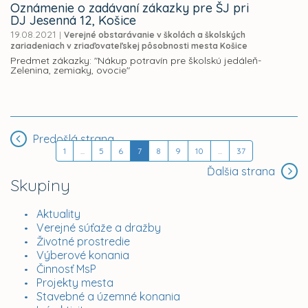
Oznámenie o zadávaní zákazky pre ŠJ pri
DJ Jesenná 12, Košice
19.08.2021
|
Verejné obstarávanie v školách a školských
zariadeniach v zriaďovateľskej pôsobnosti mesta Košice
Predmet zákazky: "Nákup potravín pre školskú jedáleň-
Zelenina, zemiaky, ovocie"
Predošlá strana
1
...
5
6
7
8
9
10
...
37
Ďalšia strana
Skupiny
Aktuality
Verejné súťaže a dražby
Životné prostredie
Výberové konania
Činnosť MsP
Projekty mesta
Stavebné a územné konania