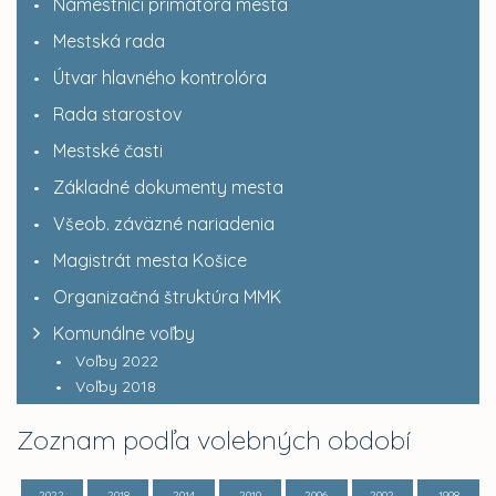
Námestníci primátora mesta
Mestská rada
Útvar hlavného kontrolóra
Rada starostov
Mestské časti
Základné dokumenty mesta
Všeob. záväzné nariadenia
Magistrát mesta Košice
Organizačná štruktúra MMK
Komunálne voľby
Voľby 2022
Voľby 2018
Zoznam podľa volebných období
2022
2018
2014
2010
2006
2002
1998