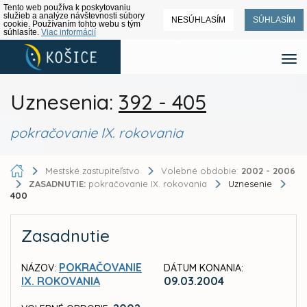
Tento web používa k poskytovaniu
služieb a analýze návštevnosti súbory
NESÚHLASÍM
SÚHLASÍM
cookie. Používaním tohto webu s tým
súhlasíte.
Viac informácií
Uznesenia:
392 - 405
pokračovanie IX. rokovania
Mestské zastupiteľstvo
Volebné obdobie:
2002 - 2006
ZASADNUTIE:
pokračovanie IX. rokovania
Uznesenie
400
Zasadnutie
POKRAČOVANIE
NÁZOV:
DÁTUM KONANIA:
IX. ROKOVANIA
09.03.2004