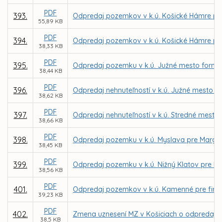
PDF
393.
Odpredaj pozemkov v k.ú. Košické Hámre pre
55,89 KB
PDF
394.
Odpredaj pozemkov v k.ú. Košické Hámre pre
38,33 KB
PDF
395.
Odpredaj pozemku v k.ú. Južné mesto formou
38,44 KB
PDF
396.
Odpredaj nehnuteľností v k.ú. Južné mesto p
38,62 KB
PDF
397.
Odpredaj nehnuteľností v k.ú. Stredné mesto
38,66 KB
PDF
398.
Odpredaj pozemku v k.ú. Myslava pre Margit
38,45 KB
PDF
399.
Odpredaj pozemku v k.ú. Nižný Klatov pre In
38,56 KB
PDF
401.
Odpredaj pozemkov v k.ú. Kamenné pre firmu 
39,23 KB
PDF
402.
Zmena uznesení MZ v Košiciach o odpredaji n
38,5 KB