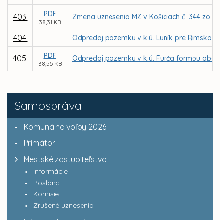
PDF
403.
Zmena uznesenia MZ v Košiciach č. 344 zo dňa
38,31 KB
404.
---
Odpredaj pozemku v k.ú. Luník pre Rímskokat
PDF
405.
Odpredaj pozemku v k.ú. Furča formou obcho
38,55 KB
Samospráva
Komunálne voľby 2026
Primátor
Mestské zastupiteľstvo
Informácie
Poslanci
Komisie
Zrušené uznesenia