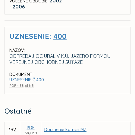
2002
VOLEBNÉ OBDOBIE:
- 2006
UZNESENIE:
400
NÁZOV:
ODPREDAJ OC URAL V K.Ú. JAZERO FORMOU
VEREJNEJ OBCHODNEJ SÚŤAŽE
DOKUMENT:
UZNESENIE Č.400
PDF - 38,61 KB
Ostatné
PDF
392.
Doplnenie komisií MZ
38,4 KB