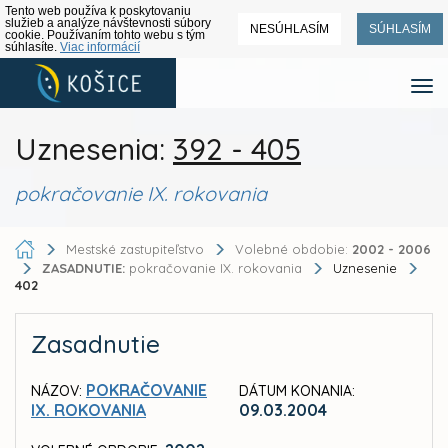
Tento web používa k poskytovaniu
služieb a analýze návštevnosti súbory
NESÚHLASÍM
SÚHLASÍM
cookie. Používaním tohto webu s tým
súhlasíte.
Viac informácií
Uznesenia:
392 - 405
pokračovanie IX. rokovania
Mestské zastupiteľstvo
Volebné obdobie:
2002 - 2006
ZASADNUTIE:
pokračovanie IX. rokovania
Uznesenie
402
Zasadnutie
POKRAČOVANIE
NÁZOV:
DÁTUM KONANIA:
IX. ROKOVANIA
09.03.2004