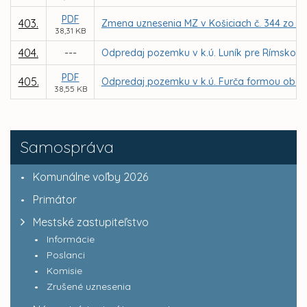
PDF
403.
Zmena uznesenia MZ v Košiciach č. 344 zo dň
38,31 KB
404.
---
Odpredaj pozemku v k.ú. Luník pre Rímskokat
PDF
405.
Odpredaj pozemku v k.ú. Furča formou obcho
38,55 KB
Samospráva
Komunálne voľby 2026
Primátor
Mestské zastupiteľstvo
Informácie
Poslanci
Komisie
Zrušené uznesenia