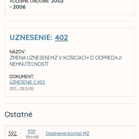
2002
VOLEBNÉ OBDOBIE:
- 2006
UZNESENIE:
402
NÁZOV:
ZMENA UZNESENÍ MZ V KOŠICIACH O ODPREDAJI
NEHNUTEĽNOSTÍ
DOKUMENT:
UZNESENIE Č.402
PDF - 38,5 KB
Ostatné
PDF
392.
Doplnenie komisií MZ
38,4 KB