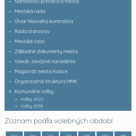
Námestníci primátora mesta
Mestská rada
Útvar hlavného kontrolóra
Rada starostov
Mestské časti
Základné dokumenty mesta
Všeob. záväzné nariadenia
Magistrát mesta Košice
Organizačná štruktúra MMK
Komunálne voľby
Voľby 2022
Voľby 2018
Zoznam podľa volebných období
2022
2018
2014
2010
2006
2002
1998