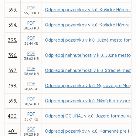
PDF
393.
Odpredaj pozemkov v k.ú. Košické Hámre pre
55,89 KB
PDF
394.
Odpredaj pozemkov v k.ú. Košické Hámre pr
38,33 KB
PDF
395.
Odpredaj pozemku v k.ú. Južné mesto formo
38,44 KB
PDF
396.
Odpredaj nehnuteľností v k.ú. Južné mesto p
38,62 KB
PDF
397.
Odpredaj nehnuteľností v k.ú. Stredné mesto
38,66 KB
PDF
398.
Odpredaj pozemku v k.ú. Myslava pre Margit
38,45 KB
PDF
399.
Odpredaj pozemku v k.ú. Nižný Klatov pre In
38,56 KB
PDF
400.
Odpredaj OC URAL v k.ú. Jazero formou vere
38,61 KB
PDF
401.
Odpredaj pozemkov v k.ú. Kamenné pre firmu 
39,23 KB