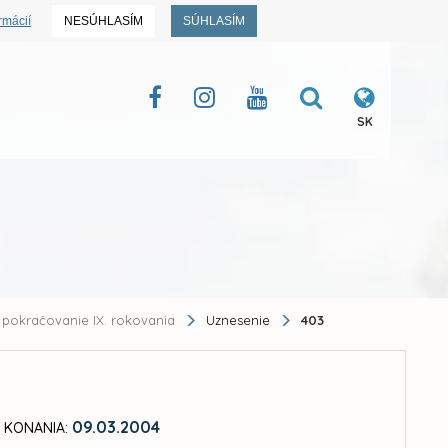
rmácií
NESÚHLASÍM
SÚHLASÍM
SK
pokračovanie IX. rokovania
Uznesenie
403
09.03.2004
 KONANIA: