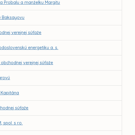
ma Probalu a manželku Margitu
tu Baksayovu
dnej verejnej súťaže
odoslovenskú energetiku a. s.
 obchodnej verejnej súťaže
árovú
a Kapitána
chodnej súťaže
pol. s r.o.