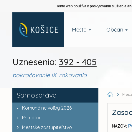
Tento web používa k poskytovaniu služieb a an
Mesto
Občan
Uznesenia:
392 - 405
pokračovanie IX. rokovania
Samospráva
Mests
Komunálne voľby 2026
Zasad
Primátor
P
NÁZOV:
Mestské zastupiteľstvo