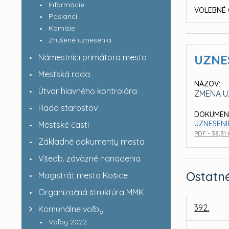
Informácie
VOLEBNÉ 
Poslanci
Komisie
Zrušené uznesenia
Námestníci primátora mesta
UZNE
Mestská rada
NÁZOV:
Útvar hlavného kontrolóra
ZMENA UZ
Rada starostov
DOKUMEN
UZNESENI
Mestské časti
PDF - 38,31
Základné dokumenty mesta
Všeob. záväzné nariadenia
Ostatn
Magistrát mesta Košice
Organizačná štruktúra MMK
392.
Komunálne voľby
Voľby 2022