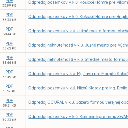
PDF
Odpredaj pozemkov v k.ú. Košické Hámre pre Vilia
55,89 KB
PDF
Odpredaj pozemkov v k.ú. Košické Hámre pre Brigi
38,33 KB
PDF
Odpredaj pozemku v k.ú. Južné mesto formou obcho
38,44 KB
PDF
Odpredaj nehnuteľností v k.ú. Južné mesto pre Vých
38,62 KB
PDF
Odpredaj nehnuteľností v k.ú. Stredné mesto formou
38,66 KB
PDF
Odpredaj pozemku v k.ú. Myslava pre Margitu Kolib
38,45 KB
PDF
Odpredaj pozemku v k.ú. Nižný Klatov pre Ing. Emil
38,56 KB
PDF
Odpredaj OC URAL v k.ú. Jazero formou verejnej ob
38,61 KB
PDF
Odpredaj pozemkov v k.ú. Kamenné pre firmu SWAM, s
39,23 KB