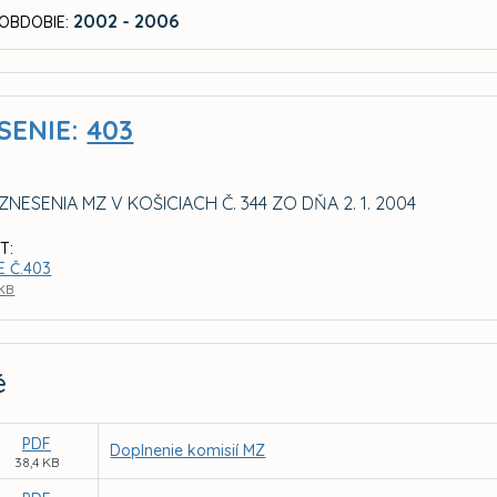
2002 - 2006
OBDOBIE:
SENIE:
403
NESENIA MZ V KOŠICIACH Č. 344 ZO DŇA 2. 1. 2004
T:
E Č.403
 KB
é
PDF
Doplnenie komisií MZ
38,4 KB