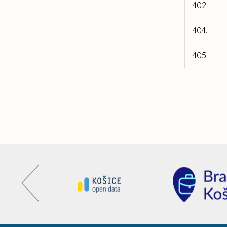
402.
404.
405.