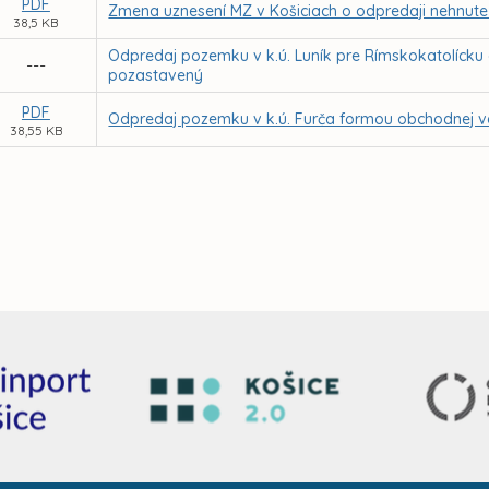
PDF
Zmena uznesení MZ v Košiciach o odpredaji nehnute
38,5 KB
Odpredaj pozemku v k.ú. Luník pre Rímskokatolícku 
---
pozastavený
PDF
Odpredaj pozemku v k.ú. Furča formou obchodnej ve
38,55 KB