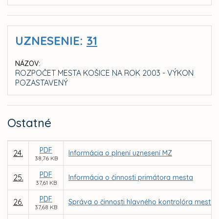
UZNESENIE:
31
NÁZOV:
ROZPOČET MESTA KOŠICE NA ROK 2003 - VÝKON
POZASTAVENÝ
Ostatné
PDF
24.
Informácia o plnení uznesení MZ
38,76 KB
PDF
25.
Informácia o činnosti primátora mesta
37,61 KB
PDF
26.
Správa o činnosti hlavného kontrolóra mesta
37,68 KB