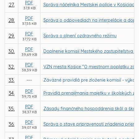
PDF
27.
Správa náčelníka Mestskej polície v Košiciach
37,8 KB
PDF
28.
Správa o odpovediach na interpelácie a dop
37,53 KB
PDF
29.
Správa o plnení ozdravného režimu
37,72 KB
PDF
30.
Doplnenie komisií Mestského zastupiteľstva v 
39,69 KB
PDF
32.
VZN mesta Košice "O miestnom poplatku za p
38,39 KB
33.
---
Záväzné pravidlá pre zloženie komisií - výko
PDF
34.
Pravidlá prenajímania majetku v školských za
39,75 KB
PDF
35.
Zásady finančného hospodárenia škôl a škols
38,37 KB
PDF
36.
Správa o stave pripravenosti zriadenia priemys
39,07 KB
PDF