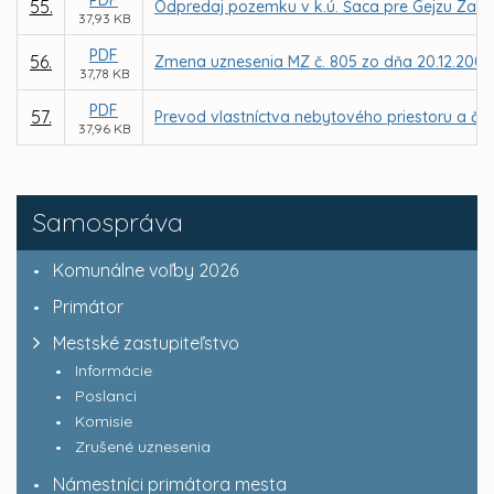
PDF
55.
Odpredaj pozemku v k.ú. Šaca pre Gejzu Za
37,93 KB
PDF
56.
Zmena uznesenia MZ č. 805 zo dňa 20.12.2001
37,78 KB
PDF
57.
Prevod vlastníctva nebytového priestoru a ča
37,96 KB
Samospráva
Komunálne voľby 2026
Primátor
Mestské zastupiteľstvo
Informácie
Poslanci
Komisie
Zrušené uznesenia
Námestníci primátora mesta