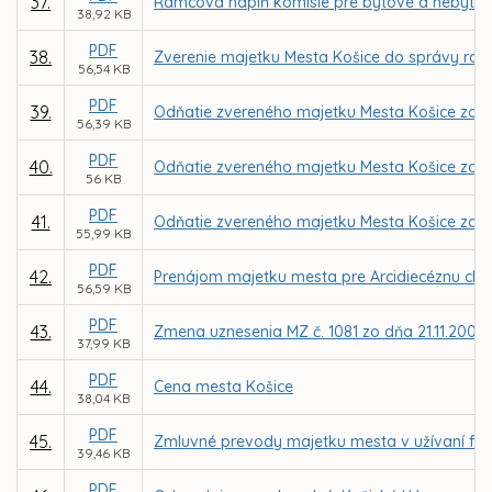
37.
Rámcová náplň komisie pre bytové a nebytové
38,92 KB
PDF
38.
Zverenie majetku Mesta Košice do správy rozp
56,54 KB
PDF
39.
Odňatie zvereného majetku Mesta Košice zo s
56,39 KB
PDF
40.
Odňatie zvereného majetku Mesta Košice zo s
56 KB
PDF
41.
Odňatie zvereného majetku Mesta Košice zo 
55,99 KB
PDF
42.
Prenájom majetku mesta pre Arcidiecéznu chari
56,59 KB
PDF
43.
Zmena uznesenia MZ č. 1081 zo dňa 21.11.2002
37,99 KB
PDF
44.
Cena mesta Košice
38,04 KB
PDF
45.
Zmluvné prevody majetku mesta v užívaní fyz
39,46 KB
PDF