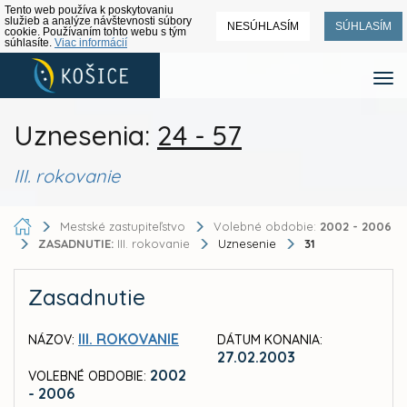
Tento web používa k poskytovaniu
služieb a analýze návštevnosti súbory
NESÚHLASÍM
SÚHLASÍM
cookie. Používaním tohto webu s tým
súhlasíte.
Viac informácií
Uznesenia:
24 - 57
III. rokovanie
Mestské zastupiteľstvo
Volebné obdobie:
2002 - 2006
ZASADNUTIE:
III. rokovanie
Uznesenie
31
Zasadnutie
III. ROKOVANIE
NÁZOV:
DÁTUM KONANIA:
27.02.2003
2002
VOLEBNÉ OBDOBIE:
- 2006