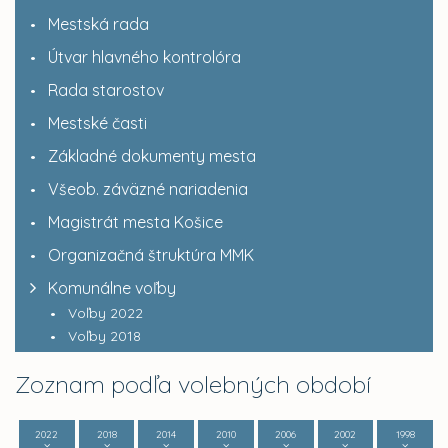
Mestská rada
Útvar hlavného kontrolóra
Rada starostov
Mestské časti
Základné dokumenty mesta
Všeob. záväzné nariadenia
Magistrát mesta Košice
Organizačná štruktúra MMK
Komunálne voľby
Voľby 2022
Voľby 2018
Zoznam podľa volebných období
2022
2018
2014
2010
2006
2002
1998