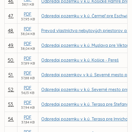
46.
Odpredaj pozemku v k.ú. Košické Hámre pre M
38,11 KB
PDF
47.
Odpredaj pozemku v k.ú. Čermeľ pre Eschwig 
37,95 KB
PDF
48.
Prevod vlastníctva nebytových priestorov a č
38,04 KB
PDF
49.
Odpredaj pozemku v k.ú. Myslava pre Viktora
38,04 KB
PDF
50.
Odpredaj pozemku v k.ú. Košice - Pereš
37,89 KB
PDF
51.
Odpredaj pozemkov v k.ú. Severné mesto pre 
37,88 KB
PDF
52.
Odpredaj pozemku v k.ú. Severné mesto pre 
56,13 KB
PDF
53.
Odpredaj pozemku v k.ú. Terasa pre Štefana 
37,94 KB
PDF
54.
Odpredaj pozemku v k.ú. Terasa pre Imricha S
37,84 KB