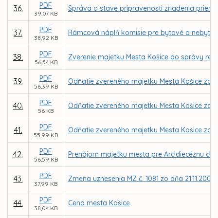
PDF
36.
Správa o stave pripravenosti zriadenia priemys
39,07 KB
PDF
37.
Rámcová náplň komisie pre bytové a nebytové
38,92 KB
PDF
38.
Zverenie majetku Mesta Košice do správy rozp
56,54 KB
PDF
39.
Odňatie zvereného majetku Mesta Košice zo s
56,39 KB
PDF
40.
Odňatie zvereného majetku Mesta Košice zo s
56 KB
PDF
41.
Odňatie zvereného majetku Mesta Košice zo 
55,99 KB
PDF
42.
Prenájom majetku mesta pre Arcidiecéznu chari
56,59 KB
PDF
43.
Zmena uznesenia MZ č. 1081 zo dňa 21.11.2002
37,99 KB
PDF
44.
Cena mesta Košice
38,04 KB