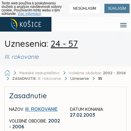
Tento web používa k poskytovaniu
služieb a analýze návštevnosti súbory
NESÚHLASÍM
SÚHLASÍM
cookie. Používaním tohto webu s tým
súhlasíte.
Viac informácií
Uznesenia:
24 - 57
III. rokovanie
Mestské zastupiteľstvo
Volebné obdobie:
2002 - 2006
ZASADNUTIE:
III. rokovanie
Uznesenie
35
Zasadnutie
III. ROKOVANIE
NÁZOV:
DÁTUM KONANIA:
27.02.2003
2002
VOLEBNÉ OBDOBIE:
- 2006