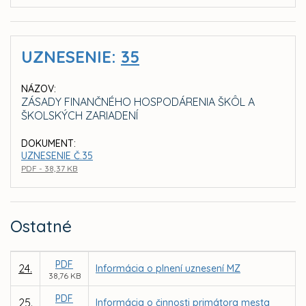
UZNESENIE:
35
NÁZOV:
ZÁSADY FINANČNÉHO HOSPODÁRENIA ŠKÔL A
ŠKOLSKÝCH ZARIADENÍ
DOKUMENT:
UZNESENIE Č.35
PDF - 38,37 KB
Ostatné
PDF
24.
Informácia o plnení uznesení MZ
38,76 KB
PDF
25.
Informácia o činnosti primátora mesta