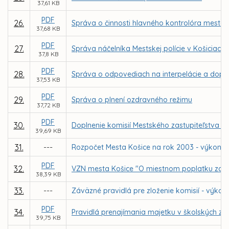
37,61 KB
PDF
26.
Správa o činnosti hlavného kontrolóra mesta
37,68 KB
PDF
27.
Správa náčelníka Mestskej polície v Košiciach
37,8 KB
PDF
28.
Správa o odpovediach na interpelácie a dop
37,53 KB
PDF
29.
Správa o plnení ozdravného režimu
37,72 KB
PDF
30.
Doplnenie komisií Mestského zastupiteľstva v 
39,69 KB
31.
---
Rozpočet Mesta Košice na rok 2003 - výkon 
PDF
32.
VZN mesta Košice "O miestnom poplatku za p
38,39 KB
33.
---
Záväzné pravidlá pre zloženie komisií - výko
PDF
34.
Pravidlá prenajímania majetku v školských za
39,75 KB