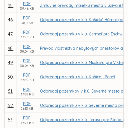
PDF
45.
Zmluvné prevody majetku mesta v užívaní fyz
39,46 KB
PDF
46.
Odpredaj pozemku v k.ú. Košické Hámre pre M
38,11 KB
PDF
47.
Odpredaj pozemku v k.ú. Čermeľ pre Eschwig 
37,95 KB
PDF
48.
Prevod vlastníctva nebytových priestorov a č
38,04 KB
PDF
49.
Odpredaj pozemku v k.ú. Myslava pre Viktora
38,04 KB
PDF
50.
Odpredaj pozemku v k.ú. Košice - Pereš
37,89 KB
PDF
51.
Odpredaj pozemkov v k.ú. Severné mesto pre 
37,88 KB
PDF
52.
Odpredaj pozemku v k.ú. Severné mesto pre 
56,13 KB
PDF
53.
Odpredaj pozemku v k.ú. Terasa pre Štefana 
37,94 KB