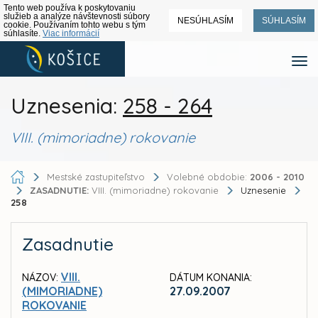
Tento web používa k poskytovaniu
služieb a analýze návštevnosti súbory
NESÚHLASÍM
SÚHLASÍM
cookie. Používaním tohto webu s tým
súhlasíte.
Viac informácií
Uznesenia:
258 - 264
VIII. (mimoriadne) rokovanie
Mestské zastupiteľstvo
Volebné obdobie:
2006 - 2010
ZASADNUTIE:
VIII. (mimoriadne) rokovanie
Uznesenie
258
Zasadnutie
VIII.
NÁZOV:
DÁTUM KONANIA:
(MIMORIADNE)
27.09.2007
ROKOVANIE