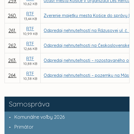
259.
Účasť mesta Košice v organizácii Les Rencont
10,62 KB
RTF
260.
Zverenie majetku mesta Košice do správy B
13,44 KB
RTF
261.
Odpredaj nehnuteľností na Rázusovej ul. č. 37
10,99 KB
RTF
262.
Odpredaj nehnuteľnosti na Československej ar
12,66 KB
RTF
263.
Odpredaj nehnuteľnosti – rozostavaného objek
10,88 KB
RTF
264.
Odpredaj nehnuteľnosti – pozemku na Mäsiar
10,38 KB
Samospráva
Komunálne voľby 2026
Primátor