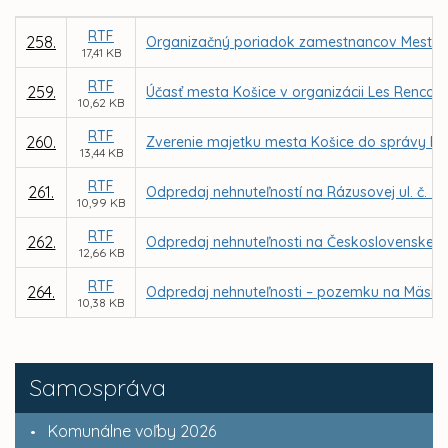
RTF
258.
Organizačný poriadok zamestnancov Mesta K
17,41 KB
RTF
259.
Účasť mesta Košice v organizácii Les Rencont
10,62 KB
RTF
260.
Zverenie majetku mesta Košice do správy B
13,44 KB
RTF
261.
Odpredaj nehnuteľností na Rázusovej ul. č. 37
10,99 KB
RTF
262.
Odpredaj nehnuteľnosti na Československej ar
12,66 KB
RTF
264.
Odpredaj nehnuteľnosti – pozemku na Mäsiar
10,38 KB
Samospráva
Komunálne voľby 2026