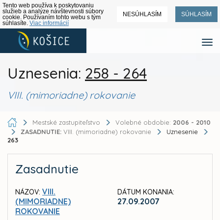
Tento web používa k poskytovaniu
služieb a analýze návštevnosti súbory
NESÚHLASÍM
SÚHLASÍM
cookie. Používaním tohto webu s tým
súhlasíte.
Viac informácií
Uznesenia:
258 - 264
VIII. (mimoriadne) rokovanie
Mestské zastupiteľstvo
Volebné obdobie:
2006 - 2010
ZASADNUTIE:
VIII. (mimoriadne) rokovanie
Uznesenie
263
Zasadnutie
VIII.
NÁZOV:
DÁTUM KONANIA:
(MIMORIADNE)
27.09.2007
ROKOVANIE