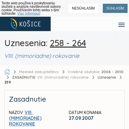
Tento web používa k poskytovaniu
služieb a analýze návštevnosti súbory
NESÚHLASÍM
SÚHLASÍM
cookie. Používaním tohto webu s tým
súhlasíte.
Viac informácií
Uznesenia:
258 - 264
VIII. (mimoriadne) rokovanie
Mestské zastupiteľstvo
Volebné obdobie:
2006 - 2010
ZASADNUTIE:
VIII. (mimoriadne) rokovanie
Uznesenie
259
Zasadnutie
VIII.
NÁZOV:
DÁTUM KONANIA:
(MIMORIADNE)
27.09.2007
ROKOVANIE