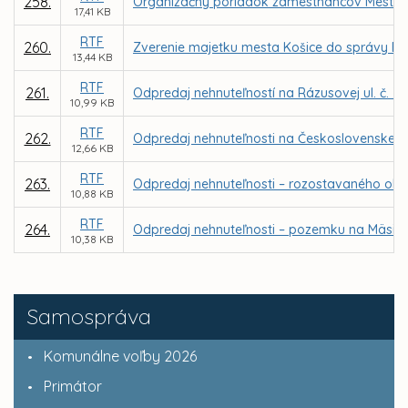
258.
Organizačný poriadok zamestnancov Mesta K
17,41 KB
RTF
260.
Zverenie majetku mesta Košice do správy B
13,44 KB
RTF
261.
Odpredaj nehnuteľností na Rázusovej ul. č. 37
10,99 KB
RTF
262.
Odpredaj nehnuteľnosti na Československej ar
12,66 KB
RTF
263.
Odpredaj nehnuteľnosti – rozostavaného objek
10,88 KB
RTF
264.
Odpredaj nehnuteľnosti – pozemku na Mäsiar
10,38 KB
Samospráva
Komunálne voľby 2026
Primátor