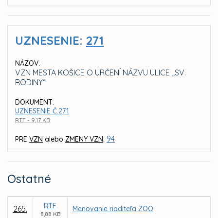
UZNESENIE:
271
NÁZOV:
VZN MESTA KOŠICE O URČENÍ NÁZVU ULICE „SV.
RODINY“
DOKUMENT:
UZNESENIE Č.271
RTF - 9,17 KB
94
PRE
VZN
alebo
ZMENY VZN
:
Ostatné
RTF
265.
Menovanie riaditeľa ZOO
8,88 KB