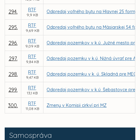
RTF
294.
Odpredaj voľného bytu na Hlavnej 25 formou
9,9 KB
RTF
295.
Odpredaj voľného bytu na Mäsiarskej 54 for
9,69 KB
RTF
296.
Odpredaj pozemkov v k.ú. Južné mesto pre Te
9,09 KB
RTF
297.
Odpredaj pozemku v k.ú. Nižná úvrať pre Ale
9,84 KB
RTF
298.
Odpredaj pozemku v k. ú. Skladná pre MECOM, 
9,47 KB
RTF
299.
Odpredaj pozemkov v k.ú. Šebastovce pre M
13,1 KB
RTF
300.
Zmeny v Komisii cirkví pri MZ
11,08 KB
Samospráva