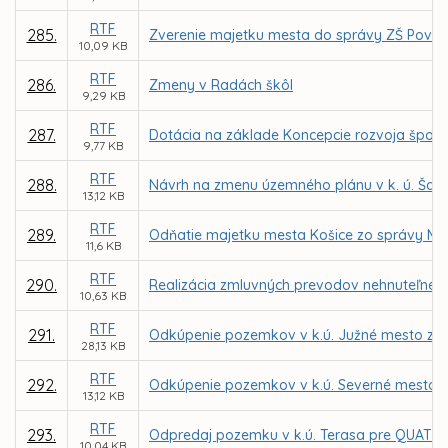
RTF
285.
Zverenie majetku mesta do správy ZŠ Považs
10,09 KB
RTF
286.
Zmeny v Radách škôl
9,29 KB
RTF
287.
Dotácia na základe Koncepcie rozvoja športu
9,77 KB
RTF
288.
Návrh na zmenu územného plánu v k. ú. Šaca 
13,12 KB
RTF
289.
Odňatie majetku mesta Košice zo správy MČ 
11,6 KB
RTF
290.
Realizácia zmluvných prevodov nehnuteľného
10,63 KB
RTF
291.
Odkúpenie pozemkov v k.ú. Južné mesto za úč
28,13 KB
RTF
292.
Odkúpenie pozemkov v k.ú. Severné mesto a Č
13,12 KB
RTF
293.
Odpredaj pozemku v k.ú. Terasa pre QUATRA Ko
10,04 KB