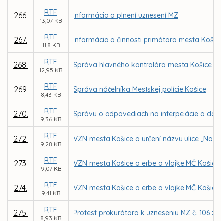
RTF
266.
Informácia o plnení uznesení MZ
13,07 KB
RTF
267.
Informácia o činnosti primátora mesta Košic
11,8 KB
RTF
268.
Správa hlavného kontrolóra mesta Košice
12,95 KB
RTF
269.
Správa náčelníka Mestskej polície Košice
8,43 KB
RTF
270.
Správu o odpovediach na interpelácie a do
9,36 KB
RTF
272.
VZN mesta Košice o určení názvu ulice „Na H
9,28 KB
RTF
273.
VZN mesta Košice o erbe a vlajke MČ Košice
9,07 KB
RTF
274.
VZN mesta Košice o erbe a vlajke MČ Košice 
9,41 KB
RTF
275.
Protest prokurátora k uzneseniu MZ č. 106 zo 
8,93 KB