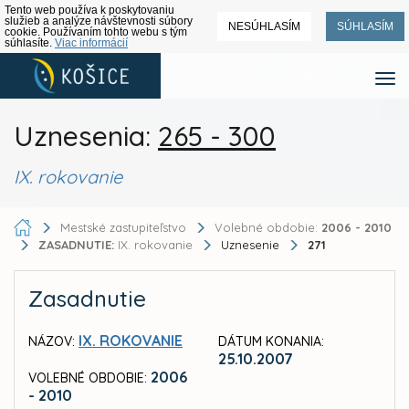
Tento web používa k poskytovaniu
služieb a analýze návštevnosti súbory
NESÚHLASÍM
SÚHLASÍM
cookie. Používaním tohto webu s tým
súhlasíte.
Viac informácií
Uznesenia:
265 - 300
IX. rokovanie
Mestské zastupiteľstvo
Volebné obdobie:
2006 - 2010
ZASADNUTIE:
IX. rokovanie
Uznesenie
271
Zasadnutie
IX. ROKOVANIE
NÁZOV:
DÁTUM KONANIA:
25.10.2007
2006
VOLEBNÉ OBDOBIE:
- 2010