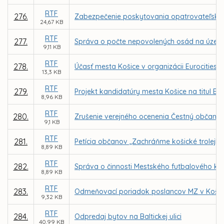
RTF
276.
Zabezpečenie poskytovania opatrovateľskej 
24,67 KB
RTF
277.
Správa o počte nepovolených osád na územ
9,11 KB
RTF
278.
Účasť mesta Košice v organizácii Eurocities
13,3 KB
RTF
279.
Projekt kandidatúry mesta Košice na titul Eu
8,96 KB
RTF
280.
Zrušenie verejného ocenenia Čestný občan m
9,1 KB
RTF
281.
Petícia občanov „Zachráňme košické trolejb
8,89 KB
RTF
282.
Správa o činnosti Mestského futbalového klub
8,89 KB
RTF
283.
Odmeňovací poriadok poslancov MZ v Košici
9,32 KB
RTF
284.
Odpredaj bytov na Baltickej ulici
40,99 KB