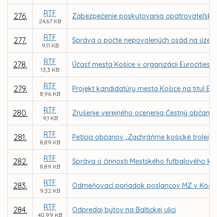
RTF
276.
Zabezpečenie poskytovania opatrovateľskej 
24,67 KB
RTF
277.
Správa o počte nepovolených osád na územ
9,11 KB
RTF
278.
Účasť mesta Košice v organizácii Eurocities
13,3 KB
RTF
279.
Projekt kandidatúry mesta Košice na titul Eu
8,96 KB
RTF
280.
Zrušenie verejného ocenenia Čestný občan m
9,1 KB
RTF
281.
Petícia občanov „Zachráňme košické trolejb
8,89 KB
RTF
282.
Správa o činnosti Mestského futbalového klub
8,89 KB
RTF
283.
Odmeňovací poriadok poslancov MZ v Košici
9,32 KB
RTF
284.
Odpredaj bytov na Baltickej ulici
40,99 KB