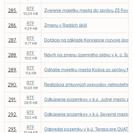
RTF
285.
Zverenie majetku mesta do správy ZŠ Považs
10,09 KB
RTF
286.
Zmeny v Radách škôl
9,29 KB
RTF
287.
Dotácia na základe Koncepcie rozvoja športu
9,77 KB
RTF
288.
Návrh na zmenu územného plánu v k. ú. Šaca 
13,12 KB
RTF
289.
Odňatie majetku mesta Košice zo správy MČ 
11,6 KB
RTF
290.
Realizácia zmluvných prevodov nehnuteľného
10,63 KB
RTF
291.
Odkúpenie pozemkov v k.ú. Južné mesto za úč
28,13 KB
RTF
292.
Odkúpenie pozemkov v k.ú. Severné mesto a Č
13,12 KB
RTF
293.
Odpredaj pozemku v k.ú. Terasa pre QUATRA Ko
10,04 KB