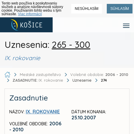
Tento web používa k poskytovaniu
služieb a analýze návštevnosti súbory
NESÚHLASÍM
SÚHLASÍM
cookie. Používaním tohto webu s tým
súhlasíte.
Viac informácií
Uznesenia:
265 - 300
IX. rokovanie
Mestské zastupiteľstvo
Volebné obdobie:
2006 - 2010
ZASADNUTIE:
IX. rokovanie
Uznesenie
274
Zasadnutie
IX. ROKOVANIE
NÁZOV:
DÁTUM KONANIA:
25.10.2007
2006
VOLEBNÉ OBDOBIE:
- 2010