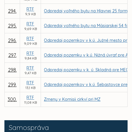
RTF
294.
Odpredaj voľného bytu na Hlavnej 25 formou
9,9 KB
RTF
295.
Odpredaj voľného bytu na Mäsiarskej 54 for
9,69 KB
RTF
296.
Odpredaj pozemkov v k.ú. Južné mesto pre Te
9,09 KB
RTF
297.
Odpredaj pozemku v k.ú. Nižná úvrať pre Ale
9,84 KB
RTF
298.
Odpredaj pozemku v k. ú. Skladná pre MECOM, 
9,47 KB
RTF
299.
Odpredaj pozemkov v k.ú. Šebastovce pre M
13,1 KB
RTF
300.
Zmeny v Komisii cirkví pri MZ
11,08 KB
Samospráva