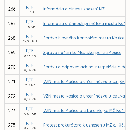
RTF
266.
Informácia o plnení uznesení MZ
13,07 KB
RTF
267.
Informácia o činnosti primátora mesta Košic
11,8 KB
RTF
268.
Správa hlavného kontrolóra mesta Košice
12,95 KB
RTF
269.
Správa náčelníka Mestskej polície Košice
8,43 KB
RTF
270.
Správu o odpovediach na interpelácie a do
9,36 KB
RTF
271.
VZN mesta Košice o určení názvu ulice „Sv. r
9,17 KB
RTF
272.
VZN mesta Košice o určení názvu ulice „Na H
9,28 KB
RTF
273.
VZN mesta Košice o erbe a vlajke MČ Košice
9,07 KB
RTF
275.
Protest prokurátora k uzneseniu MZ č. 106 zo 
8,93 KB