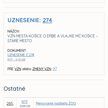
UZNESENIE:
274
NÁZOV:
VZN MESTA KOŠICE O ERBE A VLAJKE MČ KOŠICE –
STARÉ MESTO
DOKUMENT:
UZNESENIE Č.274
RTF - 9,41 KB
97
PRE
VZN
alebo
ZMENY VZN
:
Ostatné
RTF
265.
Menovanie riaditeľa ZOO
8,88 KB