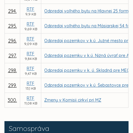
RTF
294.
Odpredaj voľného bytu na Hlavnej 25 formou
9,9 KB
RTF
295.
Odpredaj voľného bytu na Mäsiarskej 54 for
9,69 KB
RTF
296.
Odpredaj pozemkov v k.ú. Južné mesto pre Te
9,09 KB
RTF
297.
Odpredaj pozemku v k.ú. Nižná úvrať pre Ale
9,84 KB
RTF
298.
Odpredaj pozemku v k. ú. Skladná pre MECOM, 
9,47 KB
RTF
299.
Odpredaj pozemkov v k.ú. Šebastovce pre M
13,1 KB
RTF
300.
Zmeny v Komisii cirkví pri MZ
11,08 KB
Samospráva