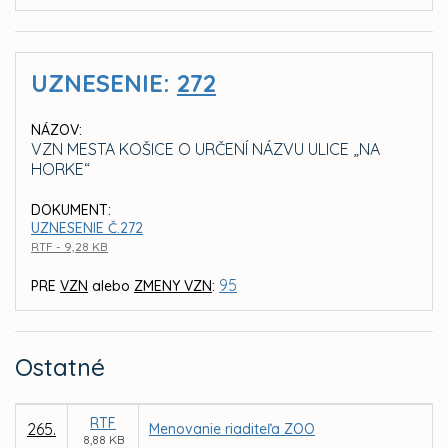
UZNESENIE:
272
NÁZOV:
VZN MESTA KOŠICE O URČENÍ NÁZVU ULICE „NA
HORKE“
DOKUMENT:
UZNESENIE Č.272
RTF - 9,28 KB
95
PRE
VZN
alebo
ZMENY VZN
:
Ostatné
RTF
265.
Menovanie riaditeľa ZOO
8,88 KB