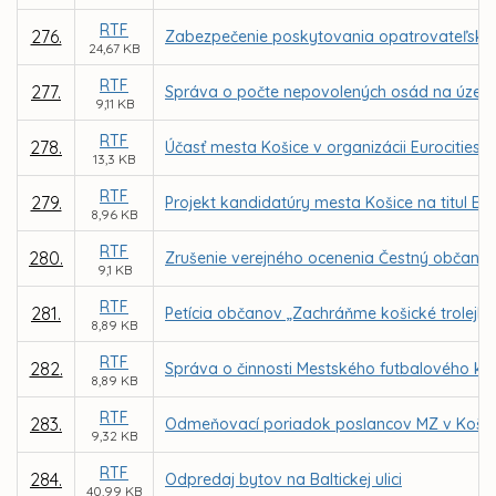
RTF
276.
Zabezpečenie poskytovania opatrovateľskej 
24,67 KB
RTF
277.
Správa o počte nepovolených osád na územ
9,11 KB
RTF
278.
Účasť mesta Košice v organizácii Eurocities
13,3 KB
RTF
279.
Projekt kandidatúry mesta Košice na titul Eu
8,96 KB
RTF
280.
Zrušenie verejného ocenenia Čestný občan m
9,1 KB
RTF
281.
Petícia občanov „Zachráňme košické trolejb
8,89 KB
RTF
282.
Správa o činnosti Mestského futbalového klub
8,89 KB
RTF
283.
Odmeňovací poriadok poslancov MZ v Košici
9,32 KB
RTF
284.
Odpredaj bytov na Baltickej ulici
40,99 KB