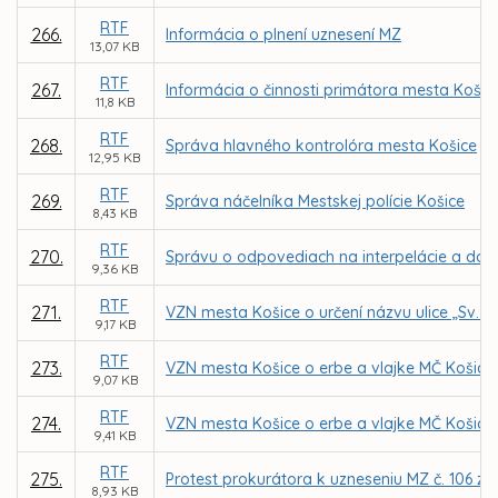
RTF
266.
Informácia o plnení uznesení MZ
13,07 KB
RTF
267.
Informácia o činnosti primátora mesta Košic
11,8 KB
RTF
268.
Správa hlavného kontrolóra mesta Košice
12,95 KB
RTF
269.
Správa náčelníka Mestskej polície Košice
8,43 KB
RTF
270.
Správu o odpovediach na interpelácie a do
9,36 KB
RTF
271.
VZN mesta Košice o určení názvu ulice „Sv. r
9,17 KB
RTF
273.
VZN mesta Košice o erbe a vlajke MČ Košice
9,07 KB
RTF
274.
VZN mesta Košice o erbe a vlajke MČ Košice 
9,41 KB
RTF
275.
Protest prokurátora k uzneseniu MZ č. 106 zo 
8,93 KB