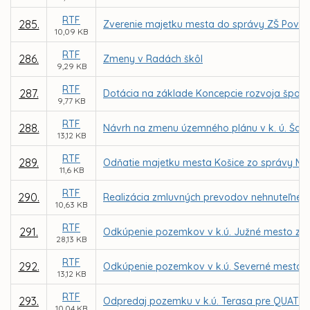
RTF
285.
Zverenie majetku mesta do správy ZŠ Považs
10,09 KB
RTF
286.
Zmeny v Radách škôl
9,29 KB
RTF
287.
Dotácia na základe Koncepcie rozvoja športu
9,77 KB
RTF
288.
Návrh na zmenu územného plánu v k. ú. Šaca 
13,12 KB
RTF
289.
Odňatie majetku mesta Košice zo správy MČ 
11,6 KB
RTF
290.
Realizácia zmluvných prevodov nehnuteľného
10,63 KB
RTF
291.
Odkúpenie pozemkov v k.ú. Južné mesto za úč
28,13 KB
RTF
292.
Odkúpenie pozemkov v k.ú. Severné mesto a Č
13,12 KB
RTF
293.
Odpredaj pozemku v k.ú. Terasa pre QUATRA Ko
10,04 KB