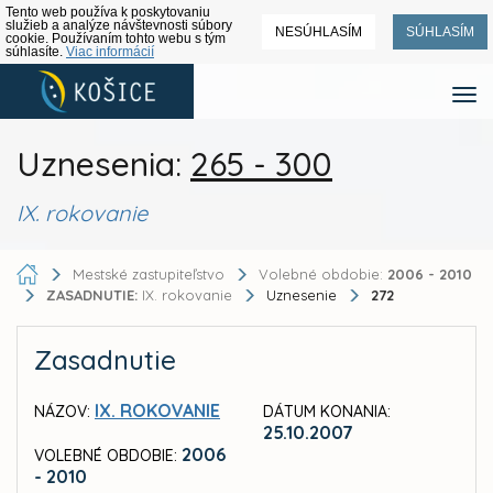
Tento web používa k poskytovaniu
služieb a analýze návštevnosti súbory
NESÚHLASÍM
SÚHLASÍM
cookie. Používaním tohto webu s tým
súhlasíte.
Viac informácií
Uznesenia:
265 - 300
IX. rokovanie
Mestské zastupiteľstvo
Volebné obdobie:
2006 - 2010
ZASADNUTIE:
IX. rokovanie
Uznesenie
272
Zasadnutie
IX. ROKOVANIE
NÁZOV:
DÁTUM KONANIA:
25.10.2007
2006
VOLEBNÉ OBDOBIE:
- 2010