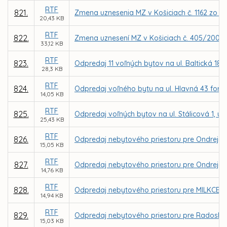
RTF
821.
Zmena uznesenia MZ v Košiciach č. 1162 zo dň
20,43 KB
RTF
822.
Zmena uznesení MZ v Košiciach č. 405/2008, 
33,12 KB
RTF
823.
Odpredaj 11 voľných bytov na ul. Baltická 18 
28,3 KB
RTF
824.
Odpredaj voľného bytu na ul. Hlavná 43 form
14,05 KB
RTF
825.
Odpredaj voľných bytov na ul. Stálicová 1, ul. K
25,43 KB
RTF
826.
Odpredaj nebytového priestoru pre Ondreja P
15,05 KB
RTF
827.
Odpredaj nebytového priestoru pre Ondreja P
14,76 KB
RTF
828.
Odpredaj nebytového priestoru pre MILKCENTRU
14,94 KB
RTF
829.
Odpredaj nebytového priestoru pre Radoslava
15,03 KB