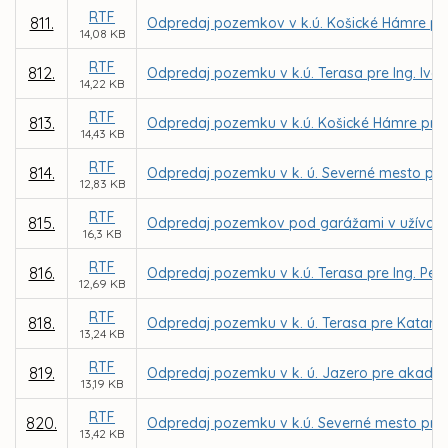
RTF
811.
Odpredaj pozemkov v k.ú. Košické Hámre p
14,08 KB
RTF
812.
Odpredaj pozemku v k.ú. Terasa pre Ing. Iva
14,22 KB
RTF
813.
Odpredaj pozemku v k.ú. Košické Hámre pre 
14,43 KB
RTF
814.
Odpredaj pozemku v k. ú. Severné mesto pre
12,83 KB
RTF
815.
Odpredaj pozemkov pod garážami v užívaní 
16,3 KB
RTF
816.
Odpredaj pozemku v k.ú. Terasa pre Ing. Pet
12,69 KB
RTF
818.
Odpredaj pozemku v k. ú. Terasa pre Katarín
13,24 KB
RTF
819.
Odpredaj pozemku v k. ú. Jazero pre akad. m
13,19 KB
RTF
820.
Odpredaj pozemku v k.ú. Severné mesto pre 
13,42 KB