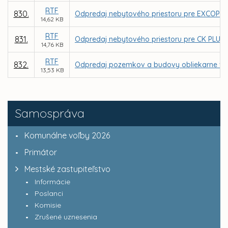
RTF
830.
Odpredaj nebytového priestoru pre EXCOP s.r.o
14,62 KB
RTF
831.
Odpredaj nebytového priestoru pre CK PLUS, s.r
14,76 KB
RTF
832.
Odpredaj pozemkov a budovy obliekarne v are
13,53 KB
Samospráva
Komunálne voľby 2026
Primátor
Mestské zastupiteľstvo
Informácie
Poslanci
Komisie
Zrušené uznesenia