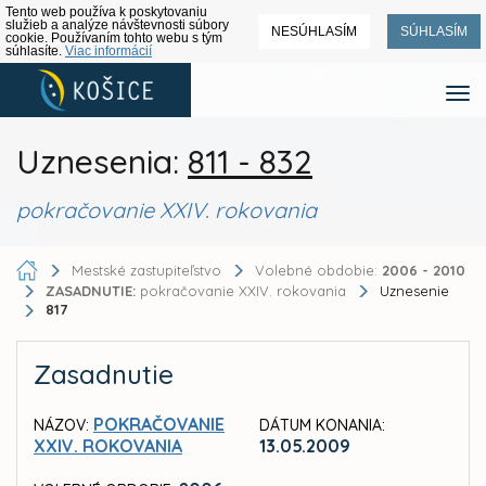
Tento web používa k poskytovaniu
služieb a analýze návštevnosti súbory
NESÚHLASÍM
SÚHLASÍM
cookie. Používaním tohto webu s tým
súhlasíte.
Viac informácií
Uznesenia:
811 - 832
pokračovanie XXIV. rokovania
Mestské zastupiteľstvo
Volebné obdobie:
2006 - 2010
ZASADNUTIE:
pokračovanie XXIV. rokovania
Uznesenie
817
Zasadnutie
POKRAČOVANIE
NÁZOV:
DÁTUM KONANIA:
XXIV. ROKOVANIA
13.05.2009