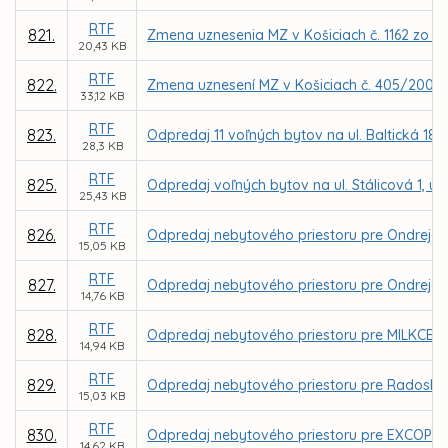
RTF
821.
Zmena uznesenia MZ v Košiciach č. 1162 zo dň
20,43 KB
RTF
822.
Zmena uznesení MZ v Košiciach č. 405/2008, 
33,12 KB
RTF
823.
Odpredaj 11 voľných bytov na ul. Baltická 18 
28,3 KB
RTF
825.
Odpredaj voľných bytov na ul. Stálicová 1, ul. K
25,43 KB
RTF
826.
Odpredaj nebytového priestoru pre Ondreja P
15,05 KB
RTF
827.
Odpredaj nebytového priestoru pre Ondreja P
14,76 KB
RTF
828.
Odpredaj nebytového priestoru pre MILKCENTRU
14,94 KB
RTF
829.
Odpredaj nebytového priestoru pre Radoslava
15,03 KB
RTF
830.
Odpredaj nebytového priestoru pre EXCOP s.r.o
14,62 KB