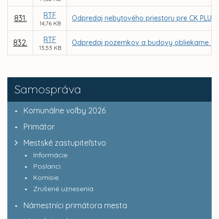
RTF
831.
Odpredaj nebytového priestoru pre CK PLUS, s.r
14,76 KB
RTF
832.
Odpredaj pozemkov a budovy obliekarne v are
13,53 KB
Samospráva
Komunálne voľby 2026
Primátor
Mestské zastupiteľstvo
Informácie
Poslanci
Komisie
Zrušené uznesenia
Námestníci primátora mesta