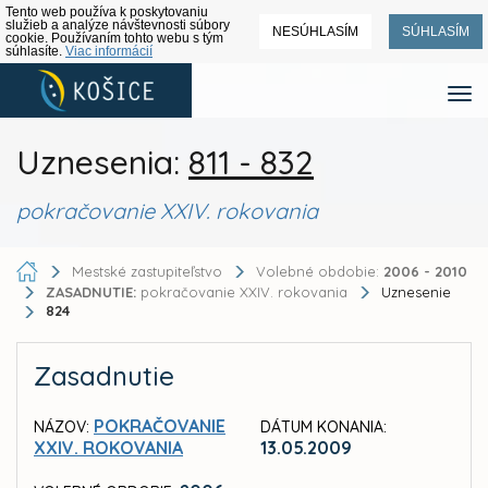
Tento web používa k poskytovaniu
služieb a analýze návštevnosti súbory
NESÚHLASÍM
SÚHLASÍM
cookie. Používaním tohto webu s tým
súhlasíte.
Viac informácií
Uznesenia:
811 - 832
pokračovanie XXIV. rokovania
Mestské zastupiteľstvo
Volebné obdobie:
2006 - 2010
ZASADNUTIE:
pokračovanie XXIV. rokovania
Uznesenie
824
Zasadnutie
POKRAČOVANIE
NÁZOV:
DÁTUM KONANIA:
XXIV. ROKOVANIA
13.05.2009