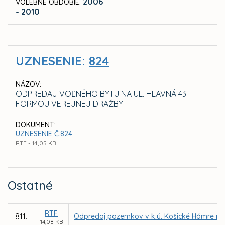
2006
VOLEBNÉ OBDOBIE:
- 2010
UZNESENIE:
824
NÁZOV:
ODPREDAJ VOĽNÉHO BYTU NA UL. HLAVNÁ 43
FORMOU VEREJNEJ DRAŽBY
DOKUMENT:
UZNESENIE Č.824
RTF - 14,05 KB
Ostatné
RTF
811.
Odpredaj pozemkov v k.ú. Košické Hámre p
14,08 KB