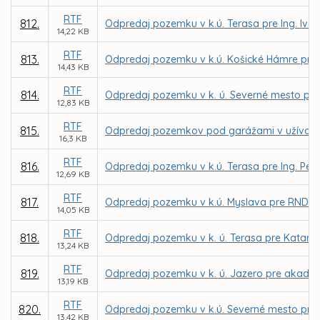
RTF
812.
Odpredaj pozemku v k.ú. Terasa pre Ing. Iva
14,22 KB
RTF
813.
Odpredaj pozemku v k.ú. Košické Hámre pre 
14,43 KB
RTF
814.
Odpredaj pozemku v k. ú. Severné mesto pre
12,83 KB
RTF
815.
Odpredaj pozemkov pod garážami v užívaní 
16,3 KB
RTF
816.
Odpredaj pozemku v k.ú. Terasa pre Ing. Pet
12,69 KB
RTF
817.
Odpredaj pozemku v k.ú. Myslava pre RNDr. Ja
14,05 KB
RTF
818.
Odpredaj pozemku v k. ú. Terasa pre Katarín
13,24 KB
RTF
819.
Odpredaj pozemku v k. ú. Jazero pre akad. m
13,19 KB
RTF
820.
Odpredaj pozemku v k.ú. Severné mesto pre 
13,42 KB