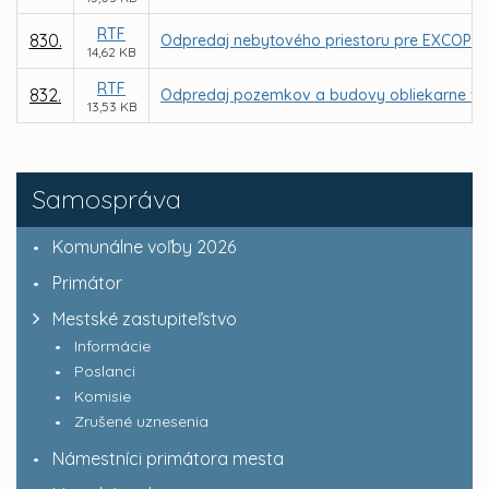
RTF
830.
Odpredaj nebytového priestoru pre EXCOP s.r.o
14,62 KB
RTF
832.
Odpredaj pozemkov a budovy obliekarne v are
13,53 KB
Samospráva
Komunálne voľby 2026
Primátor
Mestské zastupiteľstvo
Informácie
Poslanci
Komisie
Zrušené uznesenia
Námestníci primátora mesta