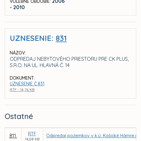
2006
VOLEBNÉ OBDOBIE:
- 2010
UZNESENIE:
831
NÁZOV:
ODPREDAJ NEBYTOVÉHO PRIESTORU PRE CK PLUS,
S.R.O. NA UL. HLAVNÁ Č. 14
DOKUMENT:
UZNESENIE Č.831
RTF - 14,76 KB
Ostatné
RTF
811.
Odpredaj pozemkov v k.ú. Košické Hámre p
14,08 KB