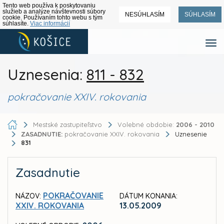
Tento web používa k poskytovaniu
služieb a analýze návštevnosti súbory
NESÚHLASÍM
SÚHLASÍM
cookie. Používaním tohto webu s tým
súhlasíte.
Viac informácií
Uznesenia:
811 - 832
pokračovanie XXIV. rokovania
Mestské zastupiteľstvo
Volebné obdobie:
2006 - 2010
ZASADNUTIE:
pokračovanie XXIV. rokovania
Uznesenie
831
Zasadnutie
POKRAČOVANIE
NÁZOV:
DÁTUM KONANIA:
XXIV. ROKOVANIA
13.05.2009