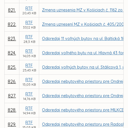
RTF
821.
Zmena uznesenia MZ v Košiciach č. 1162 zo dň
20,43 KB
RTF
822.
Zmena uznesení MZ v Košiciach č. 405/2008, 
33,12 KB
RTF
823.
Odpredaj 11 voľných bytov na ul. Baltická 18 
28,3 KB
RTF
824.
Odpredaj voľného bytu na ul. Hlavná 43 form
14,05 KB
RTF
825.
Odpredaj voľných bytov na ul. Stálicová 1, ul. K
25,43 KB
RTF
826.
Odpredaj nebytového priestoru pre Ondreja P
15,05 KB
RTF
827.
Odpredaj nebytového priestoru pre Ondreja P
14,76 KB
RTF
828.
Odpredaj nebytového priestoru pre MILKCENTRU
14,94 KB
RTF
829.
Odpredaj nebytového priestoru pre Radoslava
15,03 KB