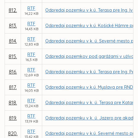
RTF
812.
Odpredaj pozemku v k.ú. Terasa pre Ing. Iva
14,22 KB
RTF
813.
Odpredaj pozemku v k.ú. Košické Hámre pre 
14,43 KB
RTF
814.
Odpredaj pozemku v k. ú. Severné mesto pre
12,83 KB
RTF
815.
Odpredaj pozemkov pod garážami v užívaní 
16,3 KB
RTF
816.
Odpredaj pozemku v k.ú. Terasa pre Ing. Pet
12,69 KB
RTF
817.
Odpredaj pozemku v k.ú. Myslava pre RNDr. Ja
14,05 KB
RTF
818.
Odpredaj pozemku v k. ú. Terasa pre Katarín
13,24 KB
RTF
819.
Odpredaj pozemku v k. ú. Jazero pre akad. m
13,19 KB
RTF
820.
Odpredaj pozemku v k.ú. Severné mesto pre 
13,42 KB