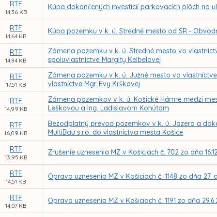
RTF
Kúpa dokončených investícií parkovacích plôch na u
14,36 KB
RTF
Kúpa pozemku v k. ú. Stredné mesto od SR - Obvodn
14,64 KB
Zámena pozemku v k. ú. Stredné mesto vo vlastníct
RTF
spoluvlastníctve Margity Kelbelovej
14,84 KB
Zámena pozemku v k. ú. Južné mesto vo vlastníctve
RTF
vlastníctve Mgr. Evy Krškovej
17,51 KB
Zámena pozemkov v k. ú. Košické Hámre medzi mes
RTF
Leškovou a Ing. Ladislavom Kohútom
14,99 KB
Bezodplatný prevod pozemkov v k. ú. Jazero a dokonče
RTF
MultiBau s.r.o. do vlastníctva mesta Košice
16,09 KB
RTF
Zrušenie uznesenia MZ v Košiciach č. 702 zo dňa 16.1
13,95 KB
RTF
Oprava uznesenia MZ v Košiciach č. 1148 zo dňa 27. a
14,51 KB
RTF
Oprava uznesenia MZ v Košiciach č. 1191 zo dňa 29.6
14,07 KB