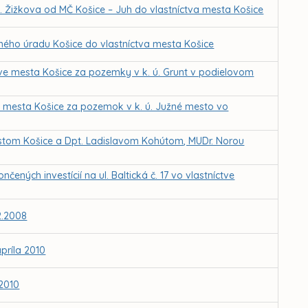
l. Žižkova od MČ Košice – Juh do vlastníctva mesta Košice
ého úradu Košice do vlastníctva mesta Košice
ve mesta Košice za pozemky v k. ú. Grunt v podielovom
 mesta Košice za pozemok v k. ú. Južné mesto vo
tom Košice a Dpt. Ladislavom Kohútom, MUDr. Norou
ných investícií na ul. Baltická č. 17 vo vlastníctve
2.2008
príla 2010
.2010