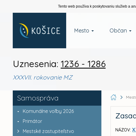
Tento web používa k poskytovaniu služieb a an
Mesto
Občan
Uznesenia:
1236 - 1286
XXXVII. rokovanie MZ
Samospráva
Mests
Komunálne voľby 2026
Zasad
Primátor
X
NÁZOV:
Mestské zastupiteľstvo