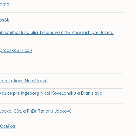
.2010
 osôb
nuteľnosti na ulici Timonova č. 1 v Košiciach pre Jozefa
opradskou ulicou
ka a Tatianu Nemčíkovú
Košice pre Ingeborg Nicol Kavečanskú a Branislava
 Jacka, CSc. a PhDr. Tatianu Jackovú
 Ocelíka