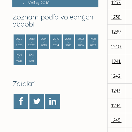
1237.
Voľby 2018
Zoznam podľa volebných
1238.
období
1239.
2022
2018
2014
2010
2006
2002
1998
2026
2022
2018
2014
2010
2006
2002
1240.
1994
1991
1241.
1998
1994
1242.
Zdieľať
1243.
1244.
1245.