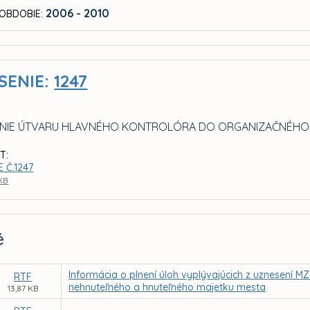
2006 - 2010
OBDOBIE:
SENIE:
1247
NIE ÚTVARU HLAVNÉHO KONTROLÓRA DO ORGANIZAČNÉHO 
T:
 Č.1247
 KB
é
Informácia o plnení úloh vyplývajúcich z uznesení M
RTF
nehnuteľného a hnuteľného majetku mesta
13,87 KB