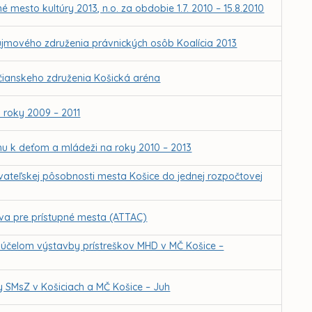
 mesto kultúry 2013, n.o. za obdobie 1.7. 2010 – 15.8.2010
jmového združenia právnických osôb Koalícia 2013
ianskeho združenia Košická aréna
 roky 2009 – 2011
hu k deťom a mládeži na roky 2010 – 2013
ovateľskej pôsobnosti mesta Košice do jednej rozpočtovej
ava pre prístupné mesta (ATTAC)
 účelom výstavby prístreškov MHD v MČ Košice –
y SMsZ v Košiciach a MČ Košice – Juh