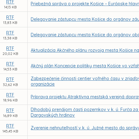
RTF
Priebežná správa o projekte Košice – Európske hlavné
14,13 KB
RTF
Delegovanie zástupcu mesta Košice do orgánov záu
13,83 KB
RTF
Delegovanie zástupcu mesta Košice do orgánov obč
13,38 KB
RTF
Aktualizácia Akčného plánu rozvoja mesta Košice na
20,02 KB
RTF
Akčný plán Koncepcie politiky mesta Košice vo vzťa
14,53 KB
Zabezpečenie činnosti centier voľného času v zriaď
RTF
organizácie
32,62 KB
RTF
Príprava projektu Atraktívna mestská verejná dopr
18,96 KB
Dlhodobý prenájom časti pozemkov v k. ú. Furča za
RTF
Dargovských hrdinov
16,89 KB
RTF
Zverenie nehnuteľností v k. ú. Južné mesto do správ
145,45 KB