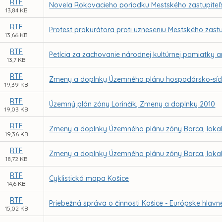
RTF
Novela Rokovacieho poriadku Mestského zastupiteľs
13,84 KB
RTF
Protest prokurátora proti uzneseniu Mestského zastup
13,66 KB
RTF
Petícia za zachovanie národnej kultúrnej pamiatky 
13,7 KB
RTF
Zmeny a doplnky Územného plánu hospodársko-sídel
19,39 KB
RTF
Územný plán zóny Lorinčík, Zmeny a doplnky 2010
19,03 KB
RTF
Zmeny a doplnky Územného plánu zóny Barca, lokal
19,36 KB
RTF
Zmeny a doplnky Územného plánu zóny Barca, lokalit
18,72 KB
RTF
Cyklistická mapa Košice
14,6 KB
RTF
Priebežná správa o činnosti Košice - Európske hlavné
15,02 KB