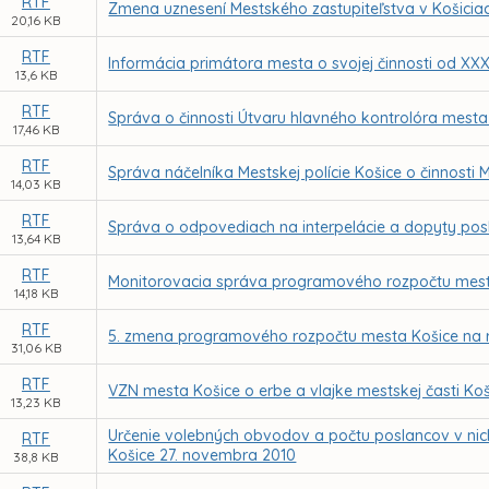
RTF
Zmena uznesení Mestského zastupiteľstva v Košicia
20,16 KB
RTF
Informácia primátora mesta o svojej činnosti od XX
13,6 KB
RTF
Správa o činnosti Útvaru hlavného kontrolóra mesta
17,46 KB
RTF
Správa náčelníka Mestskej polície Košice o činnosti M
14,03 KB
RTF
Správa o odpovediach na interpelácie a dopyty pos
13,64 KB
RTF
Monitorovacia správa programového rozpočtu mesta
14,18 KB
RTF
5. zmena programového rozpočtu mesta Košice na 
31,06 KB
RTF
VZN mesta Košice o erbe a vlajke mestskej časti Ko
13,23 KB
Určenie volebných obvodov a počtu poslancov v nic
RTF
Košice 27. novembra 2010
38,8 KB