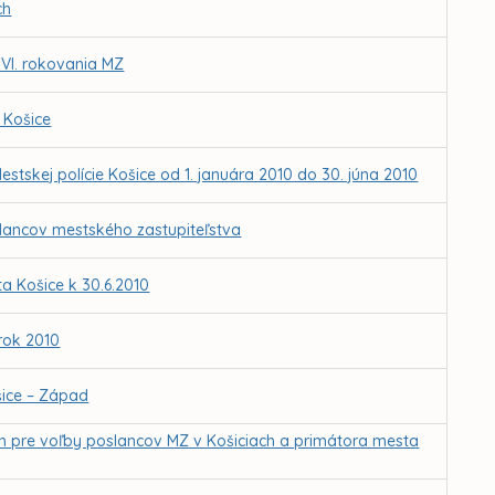
ch
XVI. rokovania MZ
 Košice
estskej polície Košice od 1. januára 2010 do 30. júna 2010
lancov mestského zastupiteľstva
 Košice k 30.6.2010
rok 2010
šice – Západ
h pre voľby poslancov MZ v Košiciach a primátora mesta