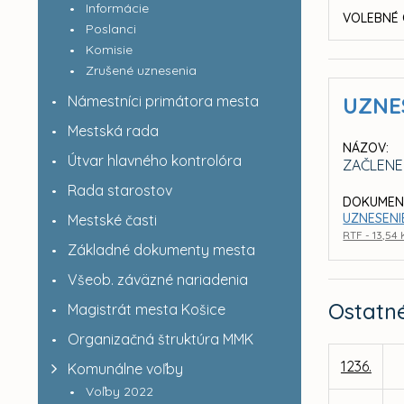
Informácie
VOLEBNÉ 
Poslanci
Komisie
Zrušené uznesenia
Námestníci primátora mesta
UZNE
Mestská rada
NÁZOV:
Útvar hlavného kontrolóra
ZAČLENE
Rada starostov
DOKUMEN
UZNESENIE
Mestské časti
RTF - 13,54
Základné dokumenty mesta
Všeob. záväzné nariadenia
Ostatn
Magistrát mesta Košice
Organizačná štruktúra MMK
1236.
Komunálne voľby
Voľby 2022