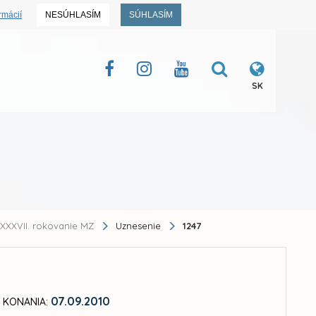
rmácií
NESÚHLASÍM
SÚHLASÍM
SK
XXXVII. rokovanie MZ
Uznesenie
1247
07.09.2010
 KONANIA: