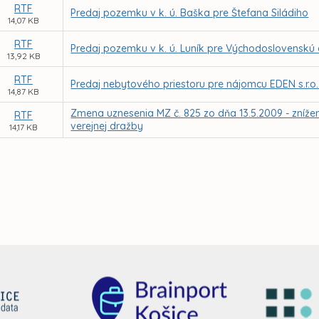
RTF
Predaj pozemku v k. ú. Baška pre Štefana Siládiho
14,07 KB
RTF
Predaj pozemku v k. ú. Luník pre Východoslovenskú di
13,92 KB
RTF
Predaj nebytového priestoru pre nájomcu EDEN s.r.o. 
14,87 KB
Zmena uznesenia MZ č. 825 zo dňa 13.5.2009 - zníže
RTF
verejnej dražby
14,17 KB