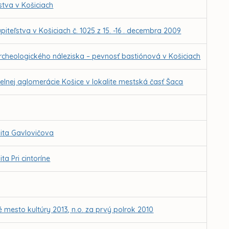
tva v Košiciach
iteľstva v Košiciach č. 1025 z 15. -16 . decembra 2009
archeologického náleziska – pevnosť bastiónová v Košiciach
nej aglomerácie Košice v lokalite mestská časť Šaca
ita Gavlovičova
a Pri cintoríne
 mesto kultúry 2013, n.o. za prvý polrok 2010