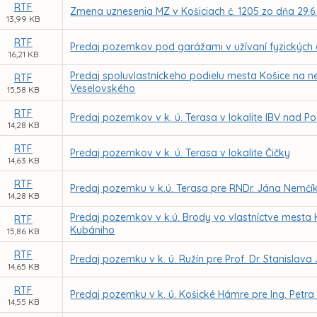
RTF
Zmena uznesenia MZ v Košiciach č. 1205 zo dňa 29.6
13,99 KB
RTF
Predaj pozemkov pod garážami v užívaní fyzických
16,21 KB
Predaj spoluvlastníckeho podielu mesta Košice na neh
RTF
Veselovského
15,58 KB
RTF
Predaj pozemkov v k. ú. Terasa v lokalite IBV nad P
14,28 KB
RTF
Predaj pozemkov v k. ú. Terasa v lokalite Čičky
14,63 KB
RTF
Predaj pozemku v k.ú. Terasa pre RNDr. Jána Nemčí
14,28 KB
Predaj pozemkov v k.ú. Brody vo vlastníctve mesta 
RTF
Kubániho
15,86 KB
RTF
Predaj pozemku v k. ú. Ružín pre Prof. Dr. Stanislava
14,65 KB
RTF
Predaj pozemku v k. ú. Košické Hámre pre Ing. Petra
14,55 KB