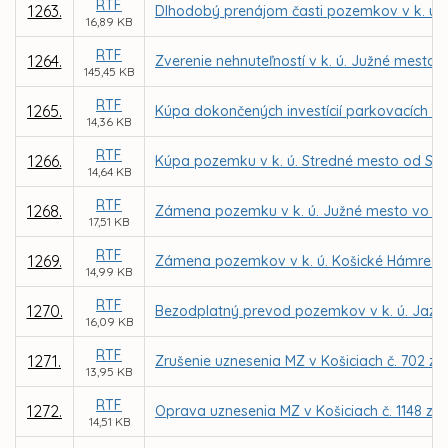
RTF
1263.
Dlhodobý prenájom časti pozemkov v k. ú. 
16,89 KB
RTF
1264.
Zverenie nehnuteľností v k. ú. Južné mesto
145,45 KB
RTF
1265.
Kúpa dokončených investícií parkovacích pl
14,36 KB
RTF
1266.
Kúpa pozemku v k. ú. Stredné mesto od SR 
14,64 KB
RTF
1268.
Zámena pozemku v k. ú. Južné mesto vo vlas
17,51 KB
RTF
1269.
Zámena pozemkov v k. ú. Košické Hámre me
14,99 KB
RTF
1270.
Bezodplatný prevod pozemkov v k. ú. Jazero a
16,09 KB
RTF
1271.
Zrušenie uznesenia MZ v Košiciach č. 702 zo
13,95 KB
RTF
1272.
Oprava uznesenia MZ v Košiciach č. 1148 zo 
14,51 KB