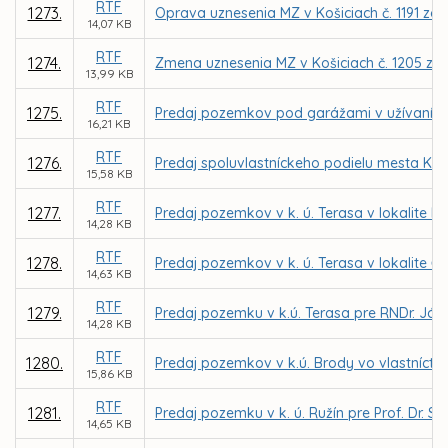
RTF
1273.
Oprava uznesenia MZ v Košiciach č. 1191 zo 
14,07 KB
RTF
1274.
Zmena uznesenia MZ v Košiciach č. 1205 zo 
13,99 KB
RTF
1275.
Predaj pozemkov pod garážami v užívaní f
16,21 KB
RTF
1276.
Predaj spoluvlastníckeho podielu mesta Koši
15,58 KB
RTF
1277.
Predaj pozemkov v k. ú. Terasa v lokalite I
14,28 KB
RTF
1278.
Predaj pozemkov v k. ú. Terasa v lokalite Či
14,63 KB
RTF
1279.
Predaj pozemku v k.ú. Terasa pre RNDr. Já
14,28 KB
RTF
1280.
Predaj pozemkov v k.ú. Brody vo vlastníctv
15,86 KB
RTF
1281.
Predaj pozemku v k. ú. Ružín pre Prof. Dr. S
14,65 KB