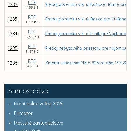
RTF
1282.
Predaj pozemku v k. ú. Košické Hámre pre In
14,55 KB
RTF
1283.
Predaj pozemku v k. ú. Baška pre Štefana S
14,07 KB
RTF
1284.
Predaj pozemku v k. ú. Luník pre Východoslo
13,92 KB
RTF
1285.
Predaj nebytového priestoru pre nájomcu EDEN
14,87 KB
RTF
1286.
Zmena uznesenia MZ č. 825 zo dňa 13.5.2009
14,17 KB
Samospráva
Komunálne voľby 2026
Primátor
Mestské zastupiteľstvo
Informácie