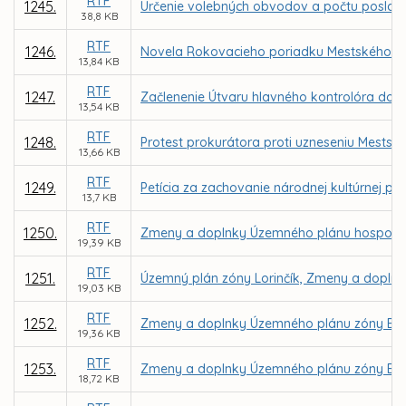
RTF
1245.
Určenie volebných obvodov a počtu poslanc
38,8 KB
RTF
1246.
Novela Rokovacieho poriadku Mestského zas
13,84 KB
RTF
1247.
Začlenenie Útvaru hlavného kontrolóra do 
13,54 KB
RTF
1248.
Protest prokurátora proti uzneseniu Mestskéh
13,66 KB
RTF
1249.
Petícia za zachovanie národnej kultúrnej p
13,7 KB
RTF
1250.
Zmeny a doplnky Územného plánu hospodársk
19,39 KB
RTF
1251.
Územný plán zóny Lorinčík, Zmeny a doplnk
19,03 KB
RTF
1252.
Zmeny a doplnky Územného plánu zóny Barc
19,36 KB
RTF
1253.
Zmeny a doplnky Územného plánu zóny Barca,
18,72 KB