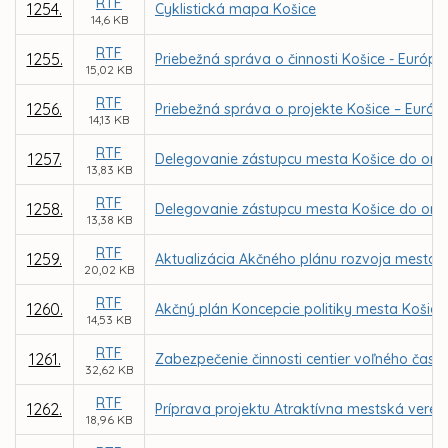
RTF
1254.
Cyklistická mapa Košice
14,6 KB
RTF
1255.
Priebežná správa o činnosti Košice - Európs
15,02 KB
RTF
1256.
Priebežná správa o projekte Košice – Európsk
14,13 KB
RTF
1257.
Delegovanie zástupcu mesta Košice do org
13,83 KB
RTF
1258.
Delegovanie zástupcu mesta Košice do org
13,38 KB
RTF
1259.
Aktualizácia Akčného plánu rozvoja mesta K
20,02 KB
RTF
1260.
Akčný plán Koncepcie politiky mesta Košice
14,53 KB
RTF
1261.
Zabezpečenie činnosti centier voľného času
32,62 KB
RTF
1262.
Príprava projektu Atraktívna mestská vere
18,96 KB