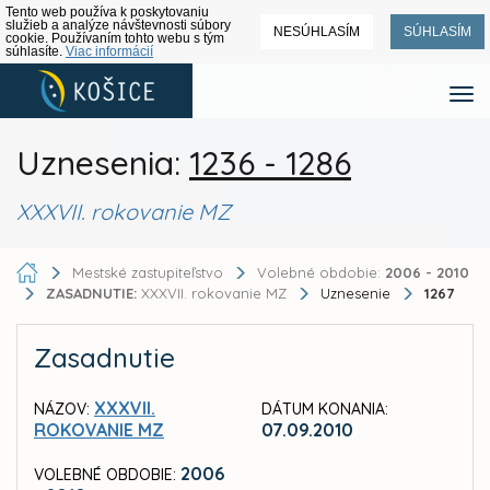
Tento web používa k poskytovaniu
služieb a analýze návštevnosti súbory
NESÚHLASÍM
SÚHLASÍM
cookie. Používaním tohto webu s tým
súhlasíte.
Viac informácií
Uznesenia:
1236 - 1286
XXXVII. rokovanie MZ
Mestské zastupiteľstvo
Volebné obdobie:
2006 - 2010
ZASADNUTIE:
XXXVII. rokovanie MZ
Uznesenie
1267
Zasadnutie
XXXVII.
NÁZOV:
DÁTUM KONANIA:
ROKOVANIE MZ
07.09.2010
2006
VOLEBNÉ OBDOBIE: