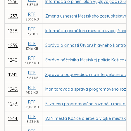
1236.
Informácia o plnení úloh vyplývajúcich z u
13,87 KB
RTF
1237.
Zmena uznesení Mestského zastupiteľstva v
20,16 KB
RTF
1238.
Informácia primátora mesta o svojej činnos
13,6 KB
RTF
1239.
Správa o činnosti Útvaru hlavného kontroló
17,46 KB
RTF
1240.
Správa náčelníka Mestskej polície Košice o č
14,03 KB
RTF
1241.
Správa o odpovediach na interpelácie a do
13,64 KB
RTF
1242.
Monitorovacia správa programového rozpoč
14,18 KB
RTF
1243.
5. zmena programového rozpočtu mesta Ko
31,06 KB
RTF
1244.
VZN mesta Košice o erbe a vlajke mestskej 
13,23 KB