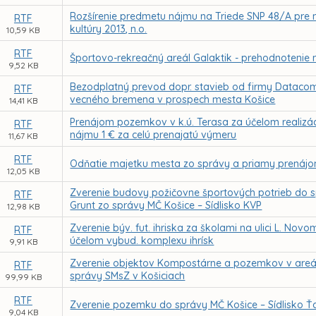
Rozšírenie predmetu nájmu na Triede SNP 48/A pre 
RTF
kultúry 2013, n.o.
10,59 KB
RTF
Športovo-rekreačný areál Galaktik - prehodnotenie
9,52 KB
Bezodplatný prevod dopr. stavieb od firmy Datacom
RTF
vecného bremena v prospech mesta Košice
14,41 KB
Prenájom pozemkov v k.ú. Terasa za účelom realizá
RTF
nájmu 1 € za celú prenajatú výmeru
11,67 KB
RTF
Odňatie majetku mesta zo správy a priamy prenájo
12,05 KB
Zverenie budovy požičovne športových potrieb do spr
RTF
Grunt zo správy MČ Košice – Sídlisko KVP
12,98 KB
Zverenie býv. fut. ihriska za školami na ulici L. No
RTF
účelom vybud. komplexu ihrísk
9,91 KB
Zverenie objektov Kompostárne a pozemkov v areá
RTF
správy SMsZ v Košiciach
99,99 KB
RTF
Zverenie pozemku do správy MČ Košice – Sídlisko 
9,04 KB