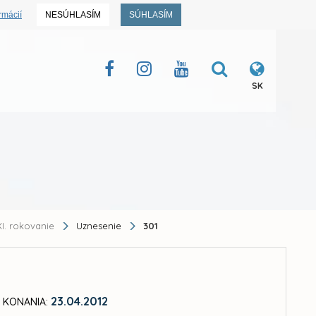
rmácií
NESÚHLASÍM
SÚHLASÍM
SK
I. rokovanie
Uznesenie
301
23.04.2012
 KONANIA: