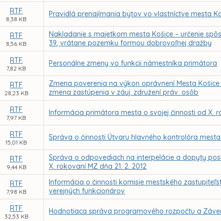
RTF
Pravidlá prenajímania bytov vo vlastníctve mesta 
8,38 KB
Nakladanie s majetkom mesta Košice – určenie spôs
RTF
39, vrátane pozemku formou dobrovoľnej dražby
8,56 KB
RTF
Personálne zmeny vo funkcii námestníka primátora
7,82 KB
Zmena poverenia na výkon oprávnení Mesta Košice 
RTF
zmena zastúpenia v záuj. združení práv. osôb
28,23 KB
RTF
Informácia primátora mesta o svojej činnosti od X.
7,97 KB
RTF
Správa o činnosti Útvaru hlavného kontrolóra mesta
15,01 KB
Správa o odpovediach na interpelácie a dopyty pos
RTF
X. rokovaní MZ dňa 21. 2. 2012
9,44 KB
Informácia o činnosti komisie mestského zastupiteľs
RTF
verejných funkcionárov
7,98 KB
RTF
Hodnotiaca správa programového rozpočtu a Závere
32,53 KB