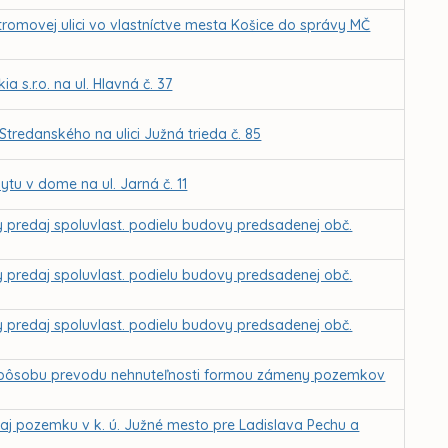
Stromovej ulici vo vlastníctve mesta Košice do správy MČ
 s.r.o. na ul. Hlavná č. 37
tredanského na ulici Južná trieda č. 85
tu v dome na ul. Jarná č. 11
my predaj spoluvlast. podielu budovy predsadenej obč.
my predaj spoluvlast. podielu budovy predsadenej obč.
my predaj spoluvlast. podielu budovy predsadenej obč.
 spôsobu prevodu nehnuteľnosti formou zámeny pozemkov
j pozemku v k. ú. Južné mesto pre Ladislava Pechu a