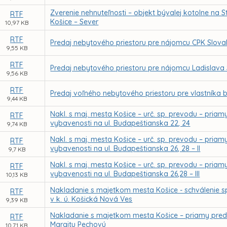
Zverenie nehnuteľnosti – objekt bývalej kotolne na 
RTF
Košice – Sever
10,97 KB
RTF
Predaj nebytového priestoru pre nájomcu CPK Slovakia
9,55 KB
RTF
Predaj nebytového priestoru pre nájomcu Ladislava S
9,56 KB
RTF
Predaj voľného nebytového priestoru pre vlastníka by
9,44 KB
Nakl. s maj. mesta Košice – urč. sp. prevodu – pria
RTF
vybavenosti na ul. Budapeštianska 22, 24
9,74 KB
Nakl. s maj. mesta Košice – urč. sp. prevodu – pria
RTF
vybavenosti na ul. Budapeštianska 26, 28 – II
9,7 KB
Nakl. s maj. mesta Košice – urč. sp. prevodu – pria
RTF
vybavenosti na ul. Budapeštianska 26,28 – III
10,13 KB
Nakladanie s majetkom mesta Košice - schválenie
RTF
v k. ú. Košická Nová Ves
9,39 KB
Nakladanie s majetkom mesta Košice – priamy preda
RTF
Margitu Pechovú
10,71 KB