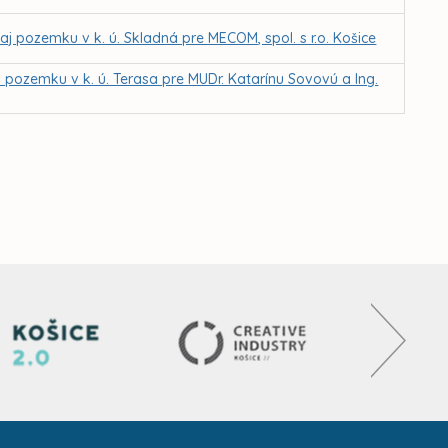
 pozemku v k. ú. Skladná pre MECOM, spol. s r.o. Košice
pozemku v k. ú. Terasa pre MUDr. Katarínu Sovovú a Ing.