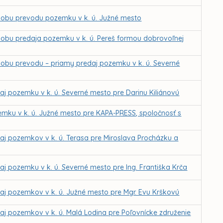
sobu prevodu pozemku v k. ú. Južné mesto
obu predaja pozemku v k. ú. Pereš formou dobrovoľnej
obu prevodu – priamy predaj pozemku v k. ú. Severné
j pozemku v k. ú. Severné mesto pre Darinu Kiliánovú
mku v k. ú. Južné mesto pre KAPA-PRESS, spoločnosť s
j pozemkov v k. ú. Terasa pre Miroslava Procházku a
 pozemku v k. ú. Severné mesto pre Ing. Františka Krča
j pozemkov v k. ú. Južné mesto pre Mgr. Evu Krškovú
j pozemkov v k. ú. Malá Lodina pre Poľovnícke združenie