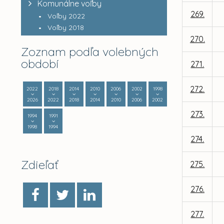
Komunálne voľby
269.
Voľby 2022
Voľby 2018
270.
Zoznam podľa volebných
období
271.
272.
2022
2018
2014
2010
2006
2002
1998
2026
2022
2018
2014
2010
2006
2002
273.
1994
1991
1998
1994
274.
Zdieľať
275.
276.
277.