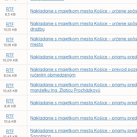
RTF
Nakladanie s majetkom mesta Košice – určenie spô
8,3 KB
Nakladanie s majetkom mesta Košice – určenie spôs
RTF
dražby
10,13 KB
Nakladanie s majetkom mesta Košice – určenie spôs
RTF
mesto
10,18 KB
RTF
Nakladanie s majetkom mesta Košice – priamy preda
10,09 KB
Nakladanie s majetkom mesta Košice – prevod poze
RTF
ručením obmedzeným
8,06 KB
Nakladanie s majetkom mesta Košice – priamy preda
RTF
manželku Ing. Zlaticu Procházkovú
10,63 KB
RTF
Nakladanie s majetkom mesta Košice – priamy predaj
8,41 KB
RTF
Nakladanie s majetkom mesta Košice – priamy preda
10,6 KB
Nakladanie s majetkom mesta Košice – priamy preda
RTF
Sopotnica
10,63 KB