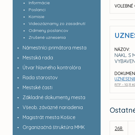
Informácie
VOLEBNÉ 
Poslanci
Komisie
Videozáznamy zo zasadnutí
Odmeny poslancov
UZNE
Zrušené uznesenia
Námestníci primátora mesta
NÁZOV:
NAKL. S 
Mestská rada
VYBAVENO
Útvar hlavného kontrolóra
DOKUMEN
Rada starostov
UZNESENIE
RTF - 10,11 
Mestské časti
Základné dokumenty mesta
Všeob. záväzné nariadenia
Ostatn
Magistrát mesta Košice
Organizačná štruktúra MMK
268.