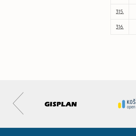
315.
316.