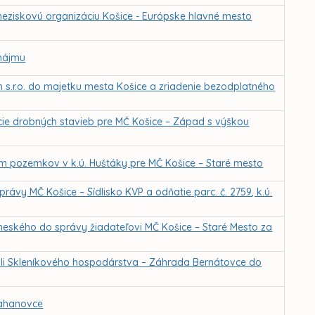
neziskovú organizáciu Košice - Európske hlavné mesto
 nájmu
 s.r.o. do majetku mesta Košice a zriadenie bezodplatného
cie drobných stavieb pre MČ Košice – Západ s výškou
m pozemkov v k.ú. Huštáky pre MČ Košice – Staré mesto
ávy MČ Košice – Sídlisko KVP a odňatie parc. č. 2759, k.ú.
vomeského do správy žiadateľovi MČ Košice – Staré Mesto za
li Skleníkového hospodárstva – Záhrada Bernátovce do
Ťahanovce