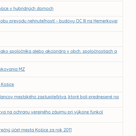
Košice v hybridných domoch
obu prevodu nehnuteľností – budovy OC III na Hemerkovej
ako spoločníka alebo akcionára v obch. spoločnostiach a
 rokovania MZ
 Košice
lancov mestského zastupiteľstva, ktoré boli prednesené na
tva na ochranu verejného záujmu pri výkone funkcií
čný účet mesta Košice za rok 2011