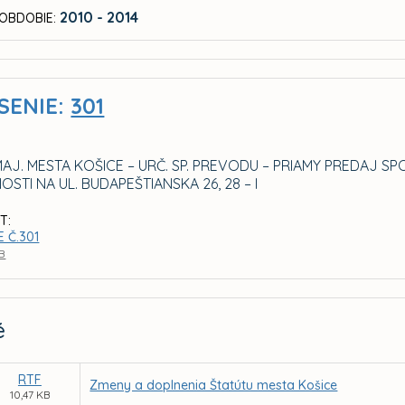
2010 - 2014
OBDOBIE:
SENIE:
301
MAJ. MESTA KOŠICE – URČ. SP. PREVODU – PRIAMY PREDAJ 
STI NA UL. BUDAPEŠTIANSKA 26, 28 – I
T:
 Č.301
KB
é
RTF
Zmeny a doplnenia Štatútu mesta Košice
10,47 KB