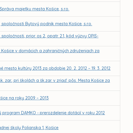
Správa majetku mesta Košice, s.r.o.
poločnosti Bytový podnik mesta Košice, s.r.o.
poločnosti, prior. os 2, opatr. 2.1, kód výzvy OPIS-
o Košice v domácich a zahraničných združeniach za
 mesto kultúry 2013 za obdobie 20. 2. 2012 – 19. 3. 2012
zar., pri školách a šk.zar. v zriaď. pôs. Mesta Košice za
šice na roky 2009 – 2013
ý program DAMKO - prerozdelenie dotácií v roku 2012
dnej školy Polianska 1, Košice