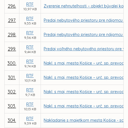
RTF
296.
Zverenie nehnuteľnosti – objekt bývalej kot
10,97 KB
RTF
297.
Predaj nebytového priestoru pre nájomcu CPK 
9,55 KB
RTF
298.
Predaj nebytového priestoru pre nájomcu Lad
9,56 KB
RTF
299.
Predaj voľného nebytového priestoru pre vlas
9,44 KB
RTF
300.
Nakl. s maj. mesta Košice – urč. sp. prevod
9,74 KB
RTF
301.
Nakl. s maj. mesta Košice – urč. sp. prevodu
10,11 KB
RTF
302.
Nakl. s maj. mesta Košice – urč. sp. prevodu
9,7 KB
RTF
303.
Nakl. s maj. mesta Košice – urč. sp. prevodu
10,13 KB
RTF
304.
Nakladanie s majetkom mesta Košice - sch
9,39 KB