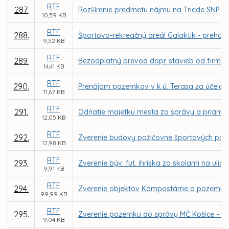
RTF
287.
Rozšírenie predmetu nájmu na Triede SNP 48/
10,59 KB
RTF
288.
Športovo-rekreačný areál Galaktik - prehod
9,52 KB
RTF
289.
Bezodplatný prevod dopr. stavieb od firmy
14,41 KB
RTF
290.
Prenájom pozemkov v k.ú. Terasa za účelom 
11,67 KB
RTF
291.
Odňatie majetku mesta zo správy a priamy 
12,05 KB
RTF
292.
Zverenie budovy požičovne športových potrie
12,98 KB
RTF
293.
Zverenie býv. fut. ihriska za školami na ul
9,91 KB
RTF
294.
Zverenie objektov Kompostárne a pozemkov
99,99 KB
RTF
295.
Zverenie pozemku do správy MČ Košice – Sí
9,04 KB