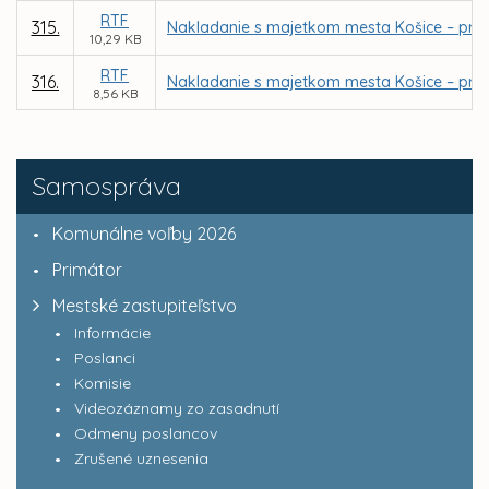
RTF
315.
Nakladanie s majetkom mesta Košice – priam
10,29 KB
RTF
316.
Nakladanie s majetkom mesta Košice – prevo
8,56 KB
Samospráva
Komunálne voľby 2026
Primátor
Mestské zastupiteľstvo
Informácie
Poslanci
Komisie
Videozáznamy zo zasadnutí
Odmeny poslancov
Zrušené uznesenia