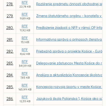
RTF
278.
Rozšírenie predmetu činnosti obchodnej spol
22,78 KB
RTF
279.
Zmena štatutárneho orgánu – konateľa v obc
9,89 KB
RTF
280.
Predloženie žiadosti o NFP v rámci OP Informa
11,92 KB
RTF
281.
Informatívna správa o prínosoch členstva p
15,1 KB
RTF
282.
Priebežná správa o projekte Košice – Európsk
8,62 KB
RTF
283.
Delegovanie zástupcov Mesta Košice do rád šk
341,39 KB
RTF
284.
Analýza a aktualizácia Koncepcie školstva 
7,83 KB
RTF
285.
Koncepcia rozvoja športu v meste Košice a 
165,99 KB
RTF
286.
Jazyková škola Polianska 1, Košice ako súča
12,55 KB