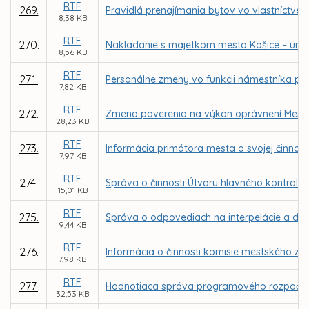
RTF
269.
Pravidlá prenajímania bytov vo vlastníctve
8,38 KB
RTF
270.
Nakladanie s majetkom mesta Košice – urče
8,56 KB
RTF
271.
Personálne zmeny vo funkcii námestníka pr
7,82 KB
RTF
272.
Zmena poverenia na výkon oprávnení Mesta 
28,23 KB
RTF
273.
Informácia primátora mesta o svojej činnost
7,97 KB
RTF
274.
Správa o činnosti Útvaru hlavného kontroló
15,01 KB
RTF
275.
Správa o odpovediach na interpelácie a dop
9,44 KB
RTF
276.
Informácia o činnosti komisie mestského zas
7,98 KB
RTF
277.
Hodnotiaca správa programového rozpočtu 
32,53 KB