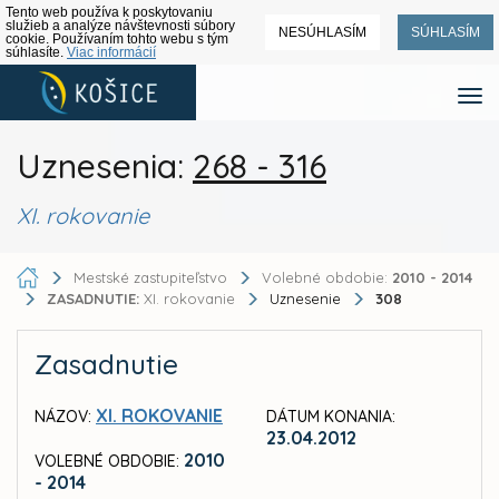
Tento web používa k poskytovaniu
služieb a analýze návštevnosti súbory
NESÚHLASÍM
SÚHLASÍM
cookie. Používaním tohto webu s tým
súhlasíte.
Viac informácií
Uznesenia:
268 - 316
XI. rokovanie
Mestské zastupiteľstvo
Volebné obdobie:
2010 - 2014
ZASADNUTIE:
XI. rokovanie
Uznesenie
308
Zasadnutie
XI. ROKOVANIE
NÁZOV:
DÁTUM KONANIA:
23.04.2012
2010
VOLEBNÉ OBDOBIE:
- 2014