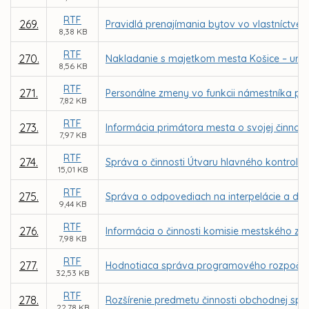
RTF
269.
Pravidlá prenajímania bytov vo vlastníctve
8,38 KB
RTF
270.
Nakladanie s majetkom mesta Košice – urče
8,56 KB
RTF
271.
Personálne zmeny vo funkcii námestníka pr
7,82 KB
RTF
273.
Informácia primátora mesta o svojej činnost
7,97 KB
RTF
274.
Správa o činnosti Útvaru hlavného kontroló
15,01 KB
RTF
275.
Správa o odpovediach na interpelácie a dop
9,44 KB
RTF
276.
Informácia o činnosti komisie mestského zas
7,98 KB
RTF
277.
Hodnotiaca správa programového rozpočtu 
32,53 KB
RTF
278.
Rozšírenie predmetu činnosti obchodnej spol
22,78 KB