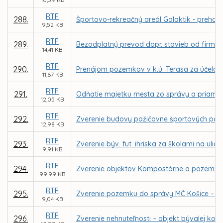
RTF
288.
Športovo-rekreačný areál Galaktik - prehod
9,52 KB
RTF
289.
Bezodplatný prevod dopr. stavieb od firmy
14,41 KB
RTF
290.
Prenájom pozemkov v k.ú. Terasa za účelom 
11,67 KB
RTF
291.
Odňatie majetku mesta zo správy a priamy 
12,05 KB
RTF
292.
Zverenie budovy požičovne športových potrie
12,98 KB
RTF
293.
Zverenie býv. fut. ihriska za školami na ul
9,91 KB
RTF
294.
Zverenie objektov Kompostárne a pozemkov
99,99 KB
RTF
295.
Zverenie pozemku do správy MČ Košice – Sí
9,04 KB
RTF
296.
Zverenie nehnuteľnosti – objekt bývalej kot