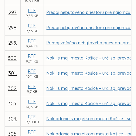
10,97 KB
RTF
297.
Predaj nebytového priestoru pre nájomcu CPK 
9,55 KB
RTF
298.
Predaj nebytového priestoru pre nájomcu Lad
9,56 KB
RTF
299.
Predaj voľného nebytového priestoru pre vlas
9,44 KB
RTF
300.
Nakl. s maj. mesta Košice – urč. sp. prevod
9,74 KB
RTF
301.
Nakl. s maj. mesta Košice – urč. sp. prevodu
10,11 KB
RTF
302.
Nakl. s maj. mesta Košice – urč. sp. prevodu
9,7 KB
RTF
303.
Nakl. s maj. mesta Košice – urč. sp. prevodu
10,13 KB
RTF
304.
Nakladanie s majetkom mesta Košice - sch
9,39 KB
RTF
305.
Nakladanie s majetkom mesta Košice – pria