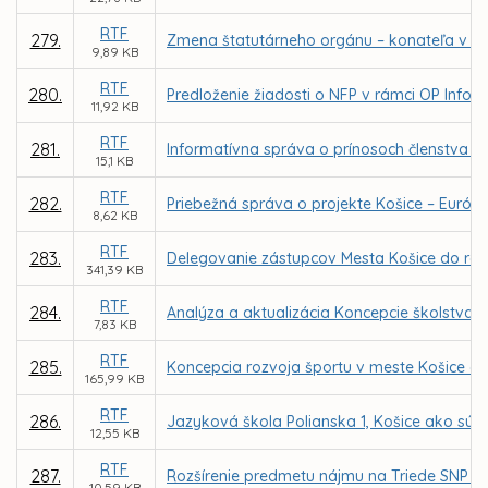
RTF
279.
Zmena štatutárneho orgánu – konateľa v obc
9,89 KB
RTF
280.
Predloženie žiadosti o NFP v rámci OP Informa
11,92 KB
RTF
281.
Informatívna správa o prínosoch členstva p
15,1 KB
RTF
282.
Priebežná správa o projekte Košice – Európsk
8,62 KB
RTF
283.
Delegovanie zástupcov Mesta Košice do rád šk
341,39 KB
RTF
284.
Analýza a aktualizácia Koncepcie školstva 
7,83 KB
RTF
285.
Koncepcia rozvoja športu v meste Košice a 
165,99 KB
RTF
286.
Jazyková škola Polianska 1, Košice ako súča
12,55 KB
RTF
287.
Rozšírenie predmetu nájmu na Triede SNP 48/
10,59 KB