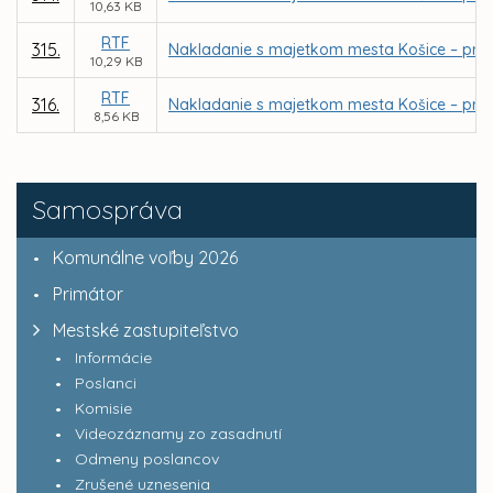
10,63 KB
RTF
315.
Nakladanie s majetkom mesta Košice – priam
10,29 KB
RTF
316.
Nakladanie s majetkom mesta Košice – prevo
8,56 KB
Samospráva
Komunálne voľby 2026
Primátor
Mestské zastupiteľstvo
Informácie
Poslanci
Komisie
Videozáznamy zo zasadnutí
Odmeny poslancov
Zrušené uznesenia