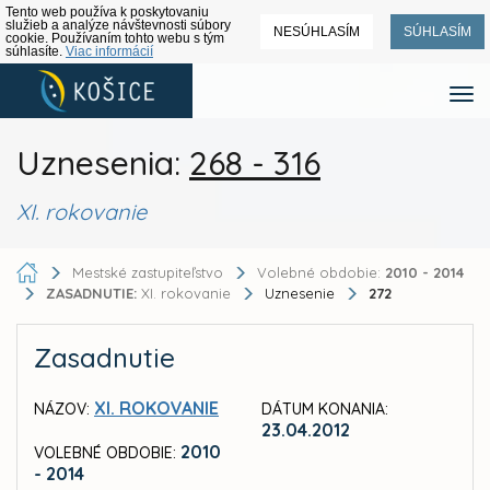
Tento web používa k poskytovaniu
služieb a analýze návštevnosti súbory
NESÚHLASÍM
SÚHLASÍM
cookie. Používaním tohto webu s tým
súhlasíte.
Viac informácií
Uznesenia:
268 - 316
XI. rokovanie
Mestské zastupiteľstvo
Volebné obdobie:
2010 - 2014
ZASADNUTIE:
XI. rokovanie
Uznesenie
272
Zasadnutie
XI. ROKOVANIE
NÁZOV:
DÁTUM KONANIA:
23.04.2012
2010
VOLEBNÉ OBDOBIE:
- 2014