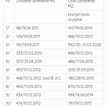
P.č.
Zrušené uznesenie MZ
Číslo uznesenia
MZ,
ktorým bolo
zrušené
1/
48/19.04.2011
147/19.06.2019
2/
126/19.09.2011
468/10.12.2012
3/
141/19.09.2011
342/20.-21.02.2020
4/
253/21.02.2012
496/10.12.2012
5/
307/23.04.2013
686/17.06.2013
6/
433/10.12.2012
205/21.09.2015
7/
468/10.12.2012, časť B. a C.
780/28.10.2013
8/
400/17.09.2012
870/16.12.2013
9/
439/10.12.2012
994/16.06.2014
10/
476/10.12.2012
791/16.12.2013