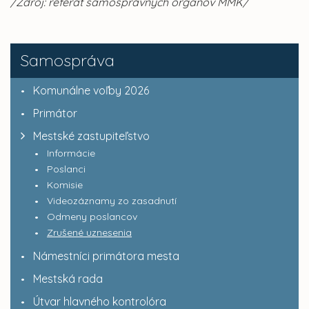
/Zdroj: referát samosprávnych orgánov MMK/
Samospráva
Komunálne voľby 2026
Primátor
Mestské zastupiteľstvo
Informácie
Poslanci
Komisie
Videozáznamy zo zasadnutí
Odmeny poslancov
Zrušené uznesenia
Námestníci primátora mesta
Mestská rada
Útvar hlavného kontrolóra