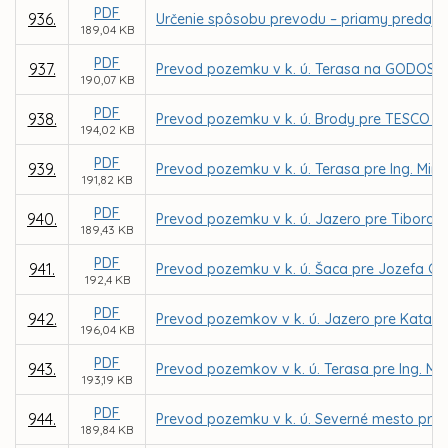
PDF
936.
Určenie spôsobu prevodu – priamy predaj p
189,04 KB
PDF
937.
Prevod pozemku v k. ú. Terasa na GODOS plus
190,07 KB
PDF
938.
Prevod pozemku v k. ú. Brody pre TESCO ST
194,02 KB
PDF
939.
Prevod pozemku v k. ú. Terasa pre Ing. Miro
191,82 KB
PDF
940.
Prevod pozemku v k. ú. Jazero pre Tibora 
189,43 KB
PDF
941.
Prevod pozemku v k. ú. Šaca pre Jozefa G
192,4 KB
PDF
942.
Prevod pozemkov v k. ú. Jazero pre Katarí
196,04 KB
PDF
943.
Prevod pozemkov v k. ú. Terasa pre Ing. Mi
193,19 KB
PDF
944.
Prevod pozemku v k. ú. Severné mesto pre 
189,84 KB