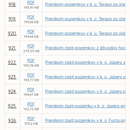
PDF
918.
Prenájom pozemkov v k. ú. Terasa za účelo
195,91 KB
PDF
919.
Prenájom pozemkov v k. ú. Terasa za účelom 
195,18 KB
PDF
920.
Prenájom pozemkov v k. ú. Terasa za účelom
194,44 KB
PDF
921.
Prenájom časti pozemkov z dôvodov hod. os. 
279,33 KB
PDF
922.
Prenájom častí pozemkov v k. ú. Jazero za ú
195,78 KB
PDF
923.
Prenájom častí pozemkov v k. ú. Jazero pre 
193,77 KB
PDF
924.
Prenájom častí pozemkov v k. ú. Jazero pre 
194,47 KB
PDF
925.
Prenájom časti pozemku v k. ú. Jazero pre 
192,72 KB
PDF
926.
Prenájom častí pozemkov v k. ú. Furča pre MČ
193,2 KB