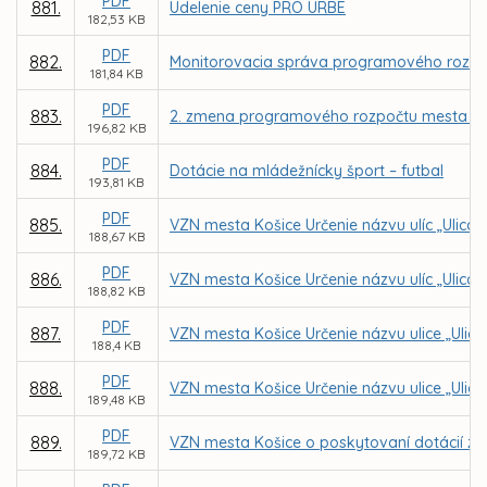
PDF
881.
Udelenie ceny PRO URBE
182,53 KB
PDF
882.
Monitorovacia správa programového rozpoč
181,84 KB
PDF
883.
2. zmena programového rozpočtu mesta Koš
196,82 KB
PDF
884.
Dotácie na mládežnícky šport – futbal
193,81 KB
PDF
885.
VZN mesta Košice Určenie názvu ulíc „Ulica 
188,67 KB
PDF
886.
VZN mesta Košice Určenie názvu ulíc „Ulica na
188,82 KB
PDF
887.
VZN mesta Košice Určenie názvu ulice „Ulica
188,4 KB
PDF
888.
VZN mesta Košice Určenie názvu ulice „Ulica 
189,48 KB
PDF
889.
VZN mesta Košice o poskytovaní dotácií z 
189,72 KB