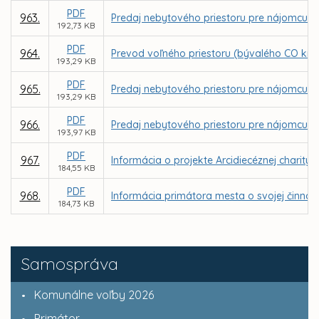
PDF
963.
Predaj nebytového priestoru pre nájomcu Int
192,73 KB
PDF
964.
Prevod voľného priestoru (bývalého CO kryt
193,29 KB
PDF
965.
Predaj nebytového priestoru pre nájomcu SK R
193,29 KB
PDF
966.
Predaj nebytového priestoru pre nájomcu JU
193,97 KB
PDF
967.
Informácia o projekte Arcidiecéznej charity
184,55 KB
PDF
968.
Informácia primátora mesta o svojej činnos
184,73 KB
Samospráva
Komunálne voľby 2026
Primátor