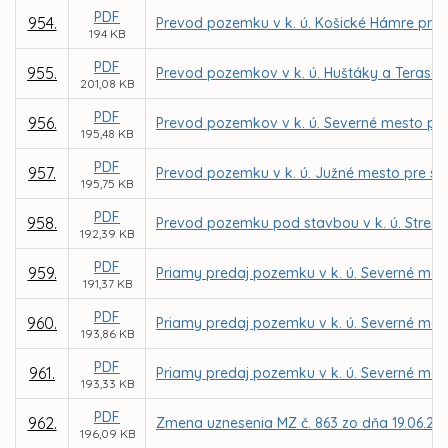
PDF
954.
Prevod pozemku v k. ú. Košické Hámre pre 
194 KB
PDF
955.
Prevod pozemkov v k. ú. Huštáky a Terasa 
201,08 KB
PDF
956.
Prevod pozemkov v k. ú. Severné mesto pre 
195,48 KB
PDF
957.
Prevod pozemku v k. ú. Južné mesto pre sp
195,75 KB
PDF
958.
Prevod pozemku pod stavbou v k. ú. Stredné
192,39 KB
PDF
959.
Priamy predaj pozemku v k. ú. Severné mest
191,37 KB
PDF
960.
Priamy predaj pozemku v k. ú. Severné mest
193,86 KB
PDF
961.
Priamy predaj pozemku v k. ú. Severné me
193,33 KB
PDF
962.
Zmena uznesenia MZ č. 863 zo dňa 19.06.20
196,09 KB