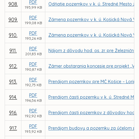
PDF
908.
Odňatie pozemkov v k. ú. Stredné Mesto zo 
195,99 KB
PDF
909.
Zámena pozemkov v k. ú. Košická Nová Ves
199,08 KB
PDF
910.
Zámena pozemkov v k. ú. Košická Nová Ve
193,26 KB
PDF
911.
Nájom z dôvodu hod. os. zr. pre Železničnú 
201,83 KB
PDF
912.
Zámer obstarania koncesie pre projekt „Vere
190,87 KB
PDF
913.
Prenájom pozemkov pre MČ Košice – Lorinč
192,75 KB
PDF
914.
Prenájom časti pozemku v k. ú. Stredné Mest
196,56 KB
PDF
916.
Prenájom časti pozemkov z dôvodov hodnýc
192,92 KB
PDF
917.
Prenájom budovy a pozemku za účelom prevá
193,92 KB