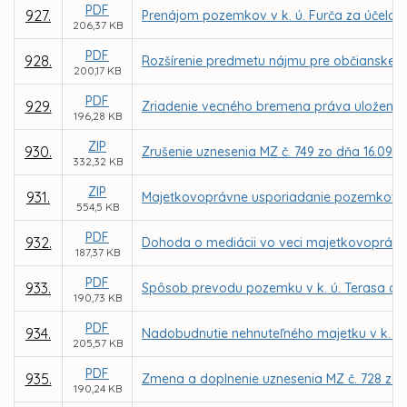
PDF
927.
Prenájom pozemkov v k. ú. Furča za účelom
206,37 KB
PDF
928.
Rozšírenie predmetu nájmu pre občianske zd
200,17 KB
PDF
929.
Zriadenie vecného bremena práva uloženia, ú
196,28 KB
ZIP
930.
Zrušenie uznesenia MZ č. 749 zo dňa 16.09.2
332,32 KB
ZIP
931.
Majetkovoprávne usporiadanie pozemkov v k
554,5 KB
PDF
932.
Dohoda o mediácii vo veci majetkovoprávn
187,37 KB
PDF
933.
Spôsob prevodu pozemku v k. ú. Terasa d
190,73 KB
PDF
934.
Nadobudnutie nehnuteľného majetku v k. ú.
205,57 KB
PDF
935.
Zmena a doplnenie uznesenia MZ č. 728 zo 
190,24 KB