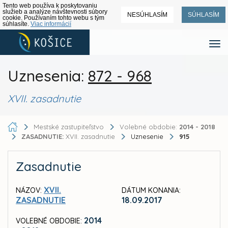
Tento web používa k poskytovaniu
služieb a analýze návštevnosti súbory
NESÚHLASÍM
SÚHLASÍM
cookie. Používaním tohto webu s tým
súhlasíte.
Viac informácií
Uznesenia:
872 - 968
XVII. zasadnutie
Mestské zastupiteľstvo
Volebné obdobie:
2014 - 2018
ZASADNUTIE:
XVII. zasadnutie
Uznesenie
915
Zasadnutie
XVII.
NÁZOV:
DÁTUM KONANIA:
ZASADNUTIE
18.09.2017
2014
VOLEBNÉ OBDOBIE: