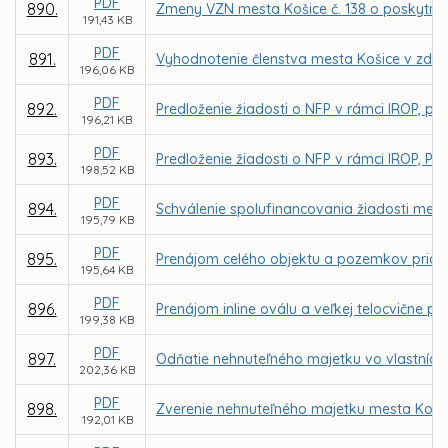
PDF
890.
Zmeny VZN mesta Košice č. 138 o poskytnutí
191,43 KB
PDF
891.
Vyhodnotenie členstva mesta Košice v združ
196,06 KB
PDF
892.
Predloženie žiadosti o NFP v rámci IROP, prior
196,21 KB
PDF
893.
Predloženie žiadosti o NFP v rámci IROP, Prior
198,52 KB
PDF
894.
Schválenie spolufinancovania žiadosti mesta
195,79 KB
PDF
895.
Prenájom celého objektu a pozemkov priam. n
195,64 KB
PDF
896.
Prenájom inline oválu a veľkej telocvične p
199,38 KB
PDF
897.
Odňatie nehnuteľného majetku vo vlastníct
202,36 KB
PDF
898.
Zverenie nehnuteľného majetku mesta Košic
192,01 KB