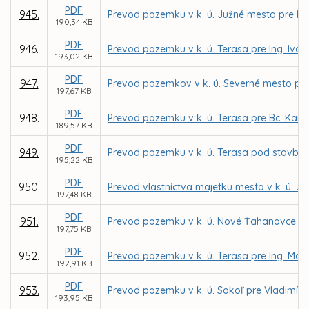
PDF
945.
Prevod pozemku v k. ú. Južné mesto pre Ing.
190,34 KB
PDF
946.
Prevod pozemku v k. ú. Terasa pre Ing. Ivan
193,02 KB
PDF
947.
Prevod pozemkov v k. ú. Severné mesto pre 
197,67 KB
PDF
948.
Prevod pozemku v k. ú. Terasa pre Bc. Kari
189,57 KB
PDF
949.
Prevod pozemku v k. ú. Terasa pod stavbou 
195,22 KB
PDF
950.
Prevod vlastníctva majetku mesta v k. ú. J
197,48 KB
PDF
951.
Prevod pozemku v k. ú. Nové Ťahanovce do 
197,75 KB
PDF
952.
Prevod pozemku v k. ú. Terasa pre Ing. Ma
192,91 KB
PDF
953.
Prevod pozemku v k. ú. Sokoľ pre Vladimí
193,95 KB