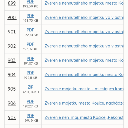
PDF
899.
Zverenie nehnuteľného majetku mesta Koši
192,39 KB
PDF
900.
Zverenie nehnuteľného majetku vo vlastníctv
193,75 KB
PDF
901.
Zverenie nehnuteľného majetku vo vlastníct
192,74 KB
PDF
902.
Zverenie nehnuteľného majetku vo vlastníc
193,36 KB
PDF
903.
Zverenie nehnuteľného majetku mesta Košic
191,07 KB
PDF
904.
Zverenie nehnuteľného majetku mesta Košice 
192,11 KB
ZIP
905.
Zverenie majetku mesta – miestnych komuni
430,04 KB
PDF
906.
Zverenie majetku mesta Košice, nachádzajúc
197,27 KB
PDF
907.
Zverenie neh. maj. mesta Košice „Rekonštrukc
199,19 KB