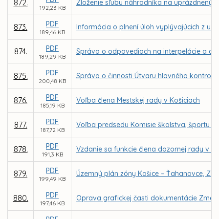
872.
Zloženie sľubu náhradníka na uprázdnený 
192,23 KB
PDF
873.
Informácia o plnení úloh vyplývajúcich z uz
189,46 KB
PDF
874.
Správa o odpovediach na interpelácie a dop
189,29 KB
PDF
875.
Správa o činnosti Útvaru hlavného kontroló
200,48 KB
PDF
876.
Voľba člena Mestskej rady v Košiciach
185,19 KB
PDF
877.
Voľba predsedu Komisie školstva, športu a 
187,72 KB
PDF
878.
Vzdanie sa funkcie člena dozornej rady v sp
191,3 KB
PDF
879.
Územný plán zóny Košice – Ťahanovce, Zme
199,49 KB
PDF
880.
Oprava grafickej časti dokumentácie Zmen
197,46 KB