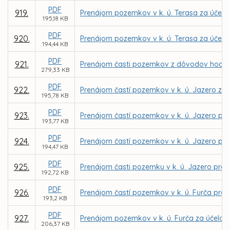
PDF
919.
Prenájom pozemkov v k. ú. Terasa za účelom 
195,18 KB
PDF
920.
Prenájom pozemkov v k. ú. Terasa za účelom
194,44 KB
PDF
921.
Prenájom časti pozemkov z dôvodov hod. os. 
279,33 KB
PDF
922.
Prenájom častí pozemkov v k. ú. Jazero za ú
195,78 KB
PDF
923.
Prenájom častí pozemkov v k. ú. Jazero pre 
193,77 KB
PDF
924.
Prenájom častí pozemkov v k. ú. Jazero pre 
194,47 KB
PDF
925.
Prenájom časti pozemku v k. ú. Jazero pre 
192,72 KB
PDF
926.
Prenájom častí pozemkov v k. ú. Furča pre MČ
193,2 KB
PDF
927.
Prenájom pozemkov v k. ú. Furča za účelom
206,37 KB