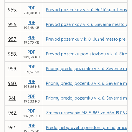
PDF
955.
Prevod pozemkov v k. ú. Huštáky a Terasa 
201,08 KB
PDF
956.
Prevod pozemkov v k. ú. Severné mesto pre 
195,48 KB
PDF
957.
Prevod pozemku v k. ú. Južné mesto pre sp
195,75 KB
PDF
958.
Prevod pozemku pod stavbou v k. ú. Stredné
192,39 KB
PDF
959.
Priamy predaj pozemku v k. ú. Severné mest
191,37 KB
PDF
960.
Priamy predaj pozemku v k. ú. Severné mest
193,86 KB
PDF
961.
Priamy predaj pozemku v k. ú. Severné me
193,33 KB
PDF
962.
Zmena uznesenia MZ č. 863 zo dňa 19.06.20
196,09 KB
PDF
963.
Predaj nebytového priestoru pre nájomcu Int
192,73 KB