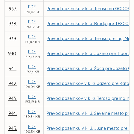
PDF
937.
Prevod pozemku v k. ú. Terasa na GODOS plus
190,07 KB
PDF
938.
Prevod pozemku v k. ú. Brody pre TESCO ST
194,02 KB
PDF
939.
Prevod pozemku v k. ú. Terasa pre Ing. Miro
191,82 KB
PDF
940.
Prevod pozemku v k. ú. Jazero pre Tibora 
189,43 KB
PDF
941.
Prevod pozemku v k. ú. Šaca pre Jozefa G
192,4 KB
PDF
942.
Prevod pozemkov v k. ú. Jazero pre Katarí
196,04 KB
PDF
943.
Prevod pozemkov v k. ú. Terasa pre Ing. Mi
193,19 KB
PDF
944.
Prevod pozemku v k. ú. Severné mesto pre 
189,84 KB
PDF
945.
Prevod pozemku v k. ú. Južné mesto pre Ing.
190,34 KB