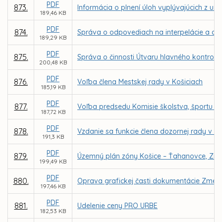
PDF
873.
Informácia o plnení úloh vyplývajúcich z uz
189,46 KB
PDF
874.
Správa o odpovediach na interpelácie a dop
189,29 KB
PDF
875.
Správa o činnosti Útvaru hlavného kontroló
200,48 KB
PDF
876.
Voľba člena Mestskej rady v Košiciach
185,19 KB
PDF
877.
Voľba predsedu Komisie školstva, športu a 
187,72 KB
PDF
878.
Vzdanie sa funkcie člena dozornej rady v sp
191,3 KB
PDF
879.
Územný plán zóny Košice – Ťahanovce, Zme
199,49 KB
PDF
880.
Oprava grafickej časti dokumentácie Zmen
197,46 KB
PDF
881.
Udelenie ceny PRO URBE
182,53 KB