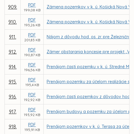
PDF
909.
Zámena pozemkov v k. ú. Košická Nová Ves
199,08 KB
PDF
910.
Zámena pozemkov v k. ú. Košická Nová Ve
193,26 KB
PDF
911.
Nájom z dôvodu hod. os. zr. pre Železničnú 
201,83 KB
PDF
912.
Zámer obstarania koncesie pre projekt „Vere
190,87 KB
PDF
914.
Prenájom časti pozemku v k. ú. Stredné Mest
196,56 KB
PDF
915.
Prenájom pozemku za účelom realizácie sta
195,4 KB
PDF
916.
Prenájom časti pozemkov z dôvodov hodnýc
192,92 KB
PDF
917.
Prenájom budovy a pozemku za účelom prevá
193,92 KB
PDF
918.
Prenájom pozemkov v k. ú. Terasa za účelo
195,91 KB