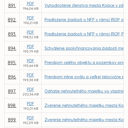
PDF
891.
Vyhodnotenie členstva mesta Košice v združ
196,06 KB
PDF
892.
Predloženie žiadosti o NFP v rámci IROP, prior
196,21 KB
PDF
893.
Predloženie žiadosti o NFP v rámci IROP, Prior
198,52 KB
PDF
894.
Schválenie spolufinancovania žiadosti mesta
195,79 KB
PDF
895.
Prenájom celého objektu a pozemkov priam. n
195,64 KB
PDF
896.
Prenájom inline oválu a veľkej telocvične p
199,38 KB
PDF
897.
Odňatie nehnuteľného majetku vo vlastníct
202,36 KB
PDF
898.
Zverenie nehnuteľného majetku mesta Košic
192,01 KB
PDF
899.
Zverenie nehnuteľného majetku mesta Koši
192,39 KB