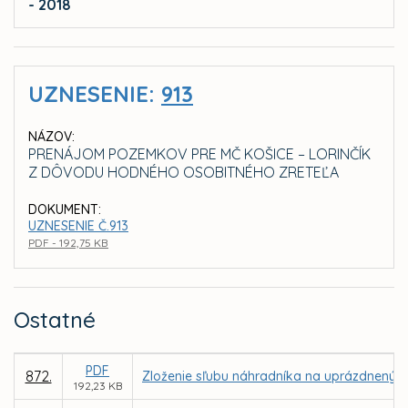
- 2018
UZNESENIE:
913
NÁZOV:
PRENÁJOM POZEMKOV PRE MČ KOŠICE – LORINČÍK
Z DÔVODU HODNÉHO OSOBITNÉHO ZRETEĽA
DOKUMENT:
UZNESENIE Č.913
PDF - 192,75 KB
Ostatné
PDF
872.
Zloženie sľubu náhradníka na uprázdnený 
192,23 KB