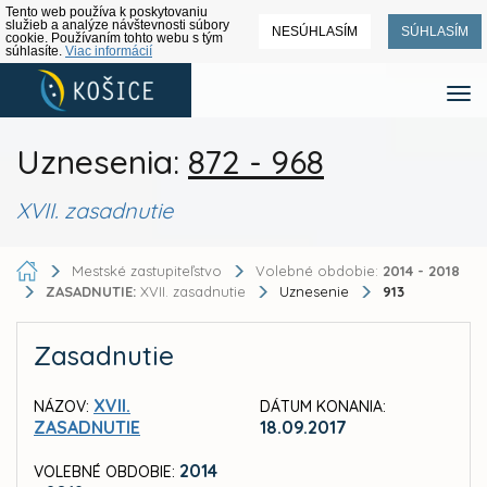
Tento web používa k poskytovaniu
služieb a analýze návštevnosti súbory
NESÚHLASÍM
SÚHLASÍM
cookie. Používaním tohto webu s tým
súhlasíte.
Viac informácií
Uznesenia:
872 - 968
XVII. zasadnutie
Mestské zastupiteľstvo
Volebné obdobie:
2014 - 2018
ZASADNUTIE:
XVII. zasadnutie
Uznesenie
913
Zasadnutie
XVII.
NÁZOV:
DÁTUM KONANIA:
ZASADNUTIE
18.09.2017
2014
VOLEBNÉ OBDOBIE: