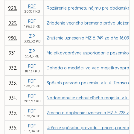
PDF
928.
Rozšírenie predmetu nájmu pre občianske zd
200,17 KB
PDF
929.
Zriadenie vecného bremena práva uloženia, ú
196,28 KB
ZIP
930.
Zrušenie uznesenia MZ č. 749 zo dňa 16.09.2
332,32 KB
ZIP
931.
Majetkovoprávne usporiadanie pozemkov v k
554,5 KB
PDF
932.
Dohoda o mediácii vo veci majetkovoprávn
187,37 KB
PDF
933.
Spôsob prevodu pozemku v k. ú. Terasa d
190,73 KB
PDF
934.
Nadobudnutie nehnuteľného majetku v k. ú.
205,57 KB
PDF
935.
Zmena a doplnenie uznesenia MZ č. 728 zo 
190,24 KB
PDF
936.
Určenie spôsobu prevodu – priamy predaj p
189,04 KB