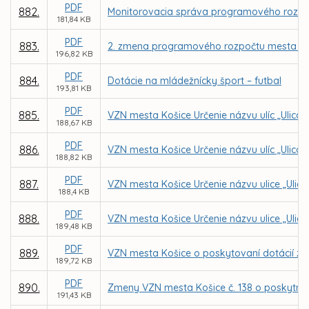
PDF
882.
Monitorovacia správa programového rozpoč
181,84 KB
PDF
883.
2. zmena programového rozpočtu mesta Koš
196,82 KB
PDF
884.
Dotácie na mládežnícky šport – futbal
193,81 KB
PDF
885.
VZN mesta Košice Určenie názvu ulíc „Ulica 
188,67 KB
PDF
886.
VZN mesta Košice Určenie názvu ulíc „Ulica na
188,82 KB
PDF
887.
VZN mesta Košice Určenie názvu ulice „Ulica
188,4 KB
PDF
888.
VZN mesta Košice Určenie názvu ulice „Ulica 
189,48 KB
PDF
889.
VZN mesta Košice o poskytovaní dotácií z 
189,72 KB
PDF
890.
Zmeny VZN mesta Košice č. 138 o poskytnutí
191,43 KB