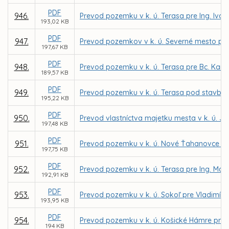
PDF
946.
Prevod pozemku v k. ú. Terasa pre Ing. Ivan
193,02 KB
PDF
947.
Prevod pozemkov v k. ú. Severné mesto pre 
197,67 KB
PDF
948.
Prevod pozemku v k. ú. Terasa pre Bc. Kari
189,57 KB
PDF
949.
Prevod pozemku v k. ú. Terasa pod stavbou 
195,22 KB
PDF
950.
Prevod vlastníctva majetku mesta v k. ú. J
197,48 KB
PDF
951.
Prevod pozemku v k. ú. Nové Ťahanovce do 
197,75 KB
PDF
952.
Prevod pozemku v k. ú. Terasa pre Ing. Ma
192,91 KB
PDF
953.
Prevod pozemku v k. ú. Sokoľ pre Vladimí
193,95 KB
PDF
954.
Prevod pozemku v k. ú. Košické Hámre pre 
194 KB