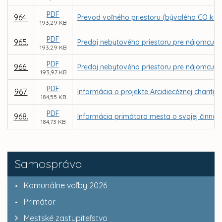
PDF
964.
Prevod voľného priestoru (bývalého CO kryt
193,29 KB
PDF
965.
Predaj nebytového priestoru pre nájomcu SK R
193,29 KB
PDF
966.
Predaj nebytového priestoru pre nájomcu JU
193,97 KB
PDF
967.
Informácia o projekte Arcidiecéznej charity
184,55 KB
PDF
968.
Informácia primátora mesta o svojej činnos
184,73 KB
Samospráva
Komunálne voľby 2026
Primátor
Mestské zastupiteľstvo