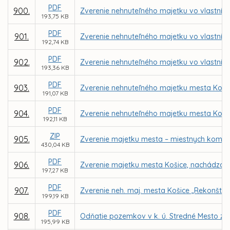
PDF
900.
Zverenie nehnuteľného majetku vo vlastníctv
193,75 KB
PDF
901.
Zverenie nehnuteľného majetku vo vlastníct
192,74 KB
PDF
902.
Zverenie nehnuteľného majetku vo vlastníc
193,36 KB
PDF
903.
Zverenie nehnuteľného majetku mesta Košic
191,07 KB
PDF
904.
Zverenie nehnuteľného majetku mesta Košice 
192,11 KB
ZIP
905.
Zverenie majetku mesta – miestnych komuni
430,04 KB
PDF
906.
Zverenie majetku mesta Košice, nachádzajúc
197,27 KB
PDF
907.
Zverenie neh. maj. mesta Košice „Rekonštrukc
199,19 KB
PDF
908.
Odňatie pozemkov v k. ú. Stredné Mesto zo 
195,99 KB