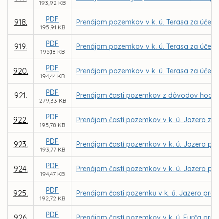
193,92 KB
PDF
918.
Prenájom pozemkov v k. ú. Terasa za účelo
195,91 KB
PDF
919.
Prenájom pozemkov v k. ú. Terasa za účelom 
195,18 KB
PDF
920.
Prenájom pozemkov v k. ú. Terasa za účelom
194,44 KB
PDF
921.
Prenájom časti pozemkov z dôvodov hod. os. 
279,33 KB
PDF
922.
Prenájom častí pozemkov v k. ú. Jazero za ú
195,78 KB
PDF
923.
Prenájom častí pozemkov v k. ú. Jazero pre 
193,77 KB
PDF
924.
Prenájom častí pozemkov v k. ú. Jazero pre 
194,47 KB
PDF
925.
Prenájom časti pozemku v k. ú. Jazero pre 
192,72 KB
PDF
926.
Prenájom častí pozemkov v k. ú. Furča pre MČ