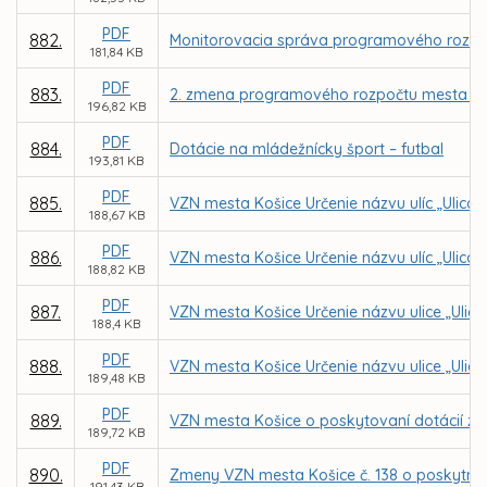
PDF
882.
Monitorovacia správa programového rozpoč
181,84 KB
PDF
883.
2. zmena programového rozpočtu mesta Koš
196,82 KB
PDF
884.
Dotácie na mládežnícky šport – futbal
193,81 KB
PDF
885.
VZN mesta Košice Určenie názvu ulíc „Ulica 
188,67 KB
PDF
886.
VZN mesta Košice Určenie názvu ulíc „Ulica na
188,82 KB
PDF
887.
VZN mesta Košice Určenie názvu ulice „Ulica
188,4 KB
PDF
888.
VZN mesta Košice Určenie názvu ulice „Ulica 
189,48 KB
PDF
889.
VZN mesta Košice o poskytovaní dotácií z 
189,72 KB
PDF
890.
Zmeny VZN mesta Košice č. 138 o poskytnutí
191,43 KB