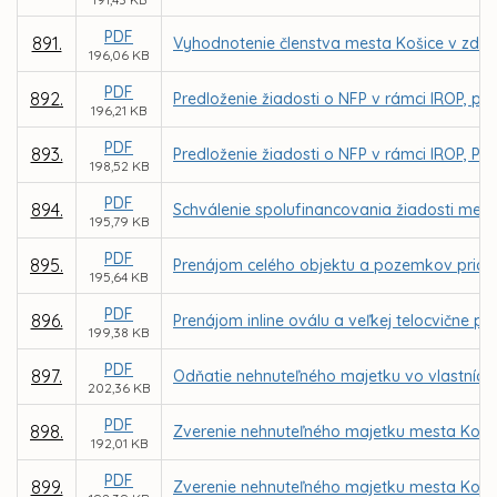
PDF
891.
Vyhodnotenie členstva mesta Košice v združ
196,06 KB
PDF
892.
Predloženie žiadosti o NFP v rámci IROP, prior
196,21 KB
PDF
893.
Predloženie žiadosti o NFP v rámci IROP, Prior
198,52 KB
PDF
894.
Schválenie spolufinancovania žiadosti mesta
195,79 KB
PDF
895.
Prenájom celého objektu a pozemkov priam. n
195,64 KB
PDF
896.
Prenájom inline oválu a veľkej telocvične p
199,38 KB
PDF
897.
Odňatie nehnuteľného majetku vo vlastníct
202,36 KB
PDF
898.
Zverenie nehnuteľného majetku mesta Košic
192,01 KB
PDF
899.
Zverenie nehnuteľného majetku mesta Koši