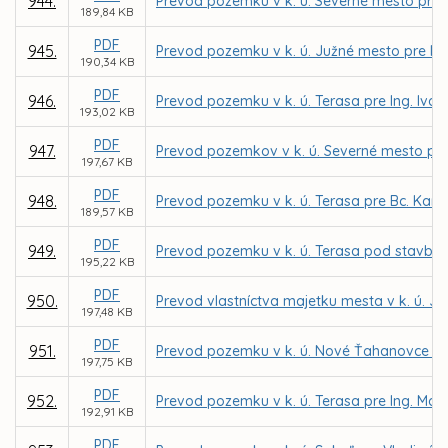
944.
Prevod pozemku v k. ú. Severné mesto pre 
189,84 KB
PDF
945.
Prevod pozemku v k. ú. Južné mesto pre Ing.
190,34 KB
PDF
946.
Prevod pozemku v k. ú. Terasa pre Ing. Ivan
193,02 KB
PDF
947.
Prevod pozemkov v k. ú. Severné mesto pre 
197,67 KB
PDF
948.
Prevod pozemku v k. ú. Terasa pre Bc. Kari
189,57 KB
PDF
949.
Prevod pozemku v k. ú. Terasa pod stavbou 
195,22 KB
PDF
950.
Prevod vlastníctva majetku mesta v k. ú. J
197,48 KB
PDF
951.
Prevod pozemku v k. ú. Nové Ťahanovce do 
197,75 KB
PDF
952.
Prevod pozemku v k. ú. Terasa pre Ing. Ma
192,91 KB
PDF