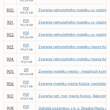
192,39 KB
PDF
900.
Zverenie nehnuteľného majetku vo vlastníctv
193,75 KB
PDF
901.
Zverenie nehnuteľného majetku vo vlastníct
192,74 KB
PDF
902.
Zverenie nehnuteľného majetku vo vlastníc
193,36 KB
PDF
903.
Zverenie nehnuteľného majetku mesta Košic
191,07 KB
PDF
904.
Zverenie nehnuteľného majetku mesta Košice 
192,11 KB
ZIP
905.
Zverenie majetku mesta – miestnych komuni
430,04 KB
PDF
906.
Zverenie majetku mesta Košice, nachádzajúc
197,27 KB
PDF
907.
Zverenie neh. maj. mesta Košice „Rekonštrukc
199,19 KB
PDF
908.
Odňatie pozemkov v k. ú. Stredné Mesto zo 