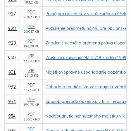
193,2 KB
PDF
927.
Prenájom pozemkov v k. ú. Furča za účelom
206,37 KB
PDF
928.
Rozšírenie predmetu nájmu pre občianske zd
200,17 KB
PDF
929.
Zriadenie vecného bremena práva uloženia, ú
196,28 KB
ZIP
930.
Zrušenie uznesenia MZ č. 749 zo dňa 16.09.2
332,32 KB
ZIP
931.
Majetkovoprávne usporiadanie pozemkov v k
554,5 KB
PDF
932.
Dohoda o mediácii vo veci majetkovoprávn
187,37 KB
PDF
933.
Spôsob prevodu pozemku v k. ú. Terasa d
190,73 KB
PDF
934.
Nadobudnutie nehnuteľného majetku v k. ú.
205,57 KB
PDF
935.
Zmena a doplnenie uznesenia MZ č. 728 zo 