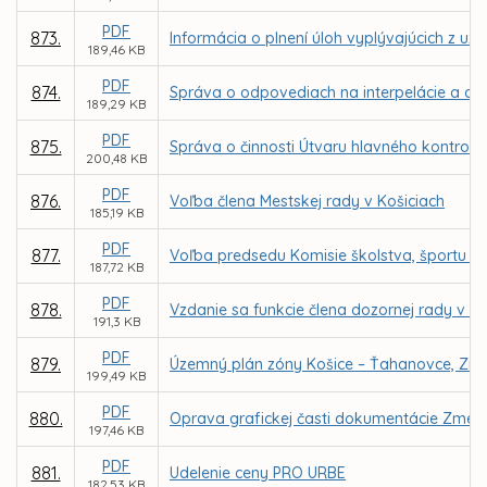
PDF
873.
Informácia o plnení úloh vyplývajúcich z uz
189,46 KB
PDF
874.
Správa o odpovediach na interpelácie a dop
189,29 KB
PDF
875.
Správa o činnosti Útvaru hlavného kontroló
200,48 KB
PDF
876.
Voľba člena Mestskej rady v Košiciach
185,19 KB
PDF
877.
Voľba predsedu Komisie školstva, športu a 
187,72 KB
PDF
878.
Vzdanie sa funkcie člena dozornej rady v sp
191,3 KB
PDF
879.
Územný plán zóny Košice – Ťahanovce, Zme
199,49 KB
PDF
880.
Oprava grafickej časti dokumentácie Zmen
197,46 KB
PDF
881.
Udelenie ceny PRO URBE
182,53 KB