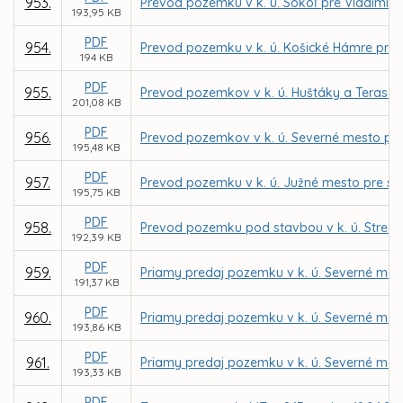
953.
Prevod pozemku v k. ú. Sokoľ pre Vladimí
193,95 KB
PDF
954.
Prevod pozemku v k. ú. Košické Hámre pre 
194 KB
PDF
955.
Prevod pozemkov v k. ú. Huštáky a Terasa 
201,08 KB
PDF
956.
Prevod pozemkov v k. ú. Severné mesto pre 
195,48 KB
PDF
957.
Prevod pozemku v k. ú. Južné mesto pre sp
195,75 KB
PDF
958.
Prevod pozemku pod stavbou v k. ú. Stredné
192,39 KB
PDF
959.
Priamy predaj pozemku v k. ú. Severné mest
191,37 KB
PDF
960.
Priamy predaj pozemku v k. ú. Severné mest
193,86 KB
PDF
961.
Priamy predaj pozemku v k. ú. Severné me
193,33 KB
PDF