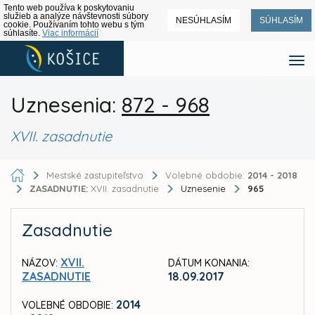
Tento web používa k poskytovaniu
služieb a analýze návštevnosti súbory
NESÚHLASÍM
SÚHLASÍM
cookie. Používaním tohto webu s tým
súhlasíte.
Viac informácií
Uznesenia:
872 - 968
XVII. zasadnutie
Mestské zastupiteľstvo
Volebné obdobie:
2014 - 2018
ZASADNUTIE:
XVII. zasadnutie
Uznesenie
965
Zasadnutie
XVII.
NÁZOV:
DÁTUM KONANIA:
ZASADNUTIE
18.09.2017
2014
VOLEBNÉ OBDOBIE: