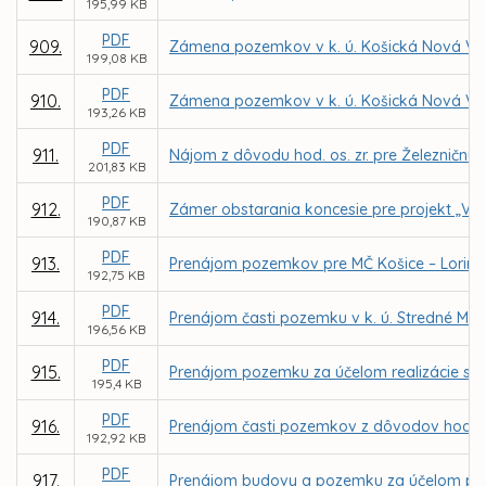
195,99 KB
PDF
909.
Zámena pozemkov v k. ú. Košická Nová Ves
199,08 KB
PDF
910.
Zámena pozemkov v k. ú. Košická Nová Ve
193,26 KB
PDF
911.
Nájom z dôvodu hod. os. zr. pre Železničnú 
201,83 KB
PDF
912.
Zámer obstarania koncesie pre projekt „Vere
190,87 KB
PDF
913.
Prenájom pozemkov pre MČ Košice – Lorinč
192,75 KB
PDF
914.
Prenájom časti pozemku v k. ú. Stredné Mest
196,56 KB
PDF
915.
Prenájom pozemku za účelom realizácie sta
195,4 KB
PDF
916.
Prenájom časti pozemkov z dôvodov hodnýc
192,92 KB
PDF
917.
Prenájom budovy a pozemku za účelom prevá