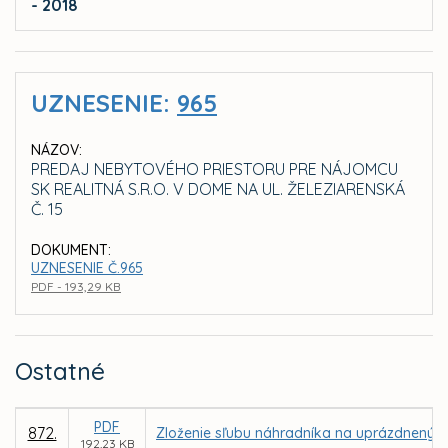
- 2018
UZNESENIE:
965
NÁZOV:
PREDAJ NEBYTOVÉHO PRIESTORU PRE NÁJOMCU
SK REALITNÁ S.R.O. V DOME NA UL. ŽELEZIARENSKÁ
Č. 15
DOKUMENT:
UZNESENIE Č.965
PDF - 193,29 KB
Ostatné
PDF
872.
Zloženie sľubu náhradníka na uprázdnený 
192,23 KB