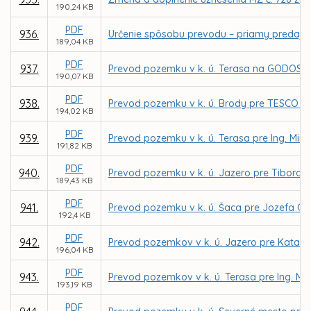
190,24 KB
PDF
936.
Určenie spôsobu prevodu – priamy predaj p
189,04 KB
PDF
937.
Prevod pozemku v k. ú. Terasa na GODOS plus
190,07 KB
PDF
938.
Prevod pozemku v k. ú. Brody pre TESCO ST
194,02 KB
PDF
939.
Prevod pozemku v k. ú. Terasa pre Ing. Miro
191,82 KB
PDF
940.
Prevod pozemku v k. ú. Jazero pre Tibora 
189,43 KB
PDF
941.
Prevod pozemku v k. ú. Šaca pre Jozefa G
192,4 KB
PDF
942.
Prevod pozemkov v k. ú. Jazero pre Katarí
196,04 KB
PDF
943.
Prevod pozemkov v k. ú. Terasa pre Ing. Mi
193,19 KB
PDF