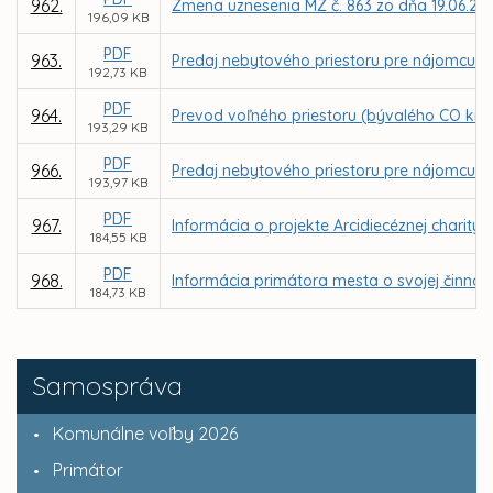
962.
Zmena uznesenia MZ č. 863 zo dňa 19.06.20
196,09 KB
PDF
963.
Predaj nebytového priestoru pre nájomcu Int
192,73 KB
PDF
964.
Prevod voľného priestoru (bývalého CO kryt
193,29 KB
PDF
966.
Predaj nebytového priestoru pre nájomcu JU
193,97 KB
PDF
967.
Informácia o projekte Arcidiecéznej charity
184,55 KB
PDF
968.
Informácia primátora mesta o svojej činnos
184,73 KB
Samospráva
Komunálne voľby 2026
Primátor