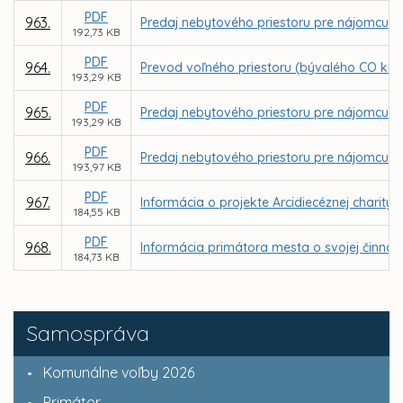
PDF
963.
Predaj nebytového priestoru pre nájomcu Int
192,73 KB
PDF
964.
Prevod voľného priestoru (bývalého CO kryt
193,29 KB
PDF
965.
Predaj nebytového priestoru pre nájomcu SK R
193,29 KB
PDF
966.
Predaj nebytového priestoru pre nájomcu JU
193,97 KB
PDF
967.
Informácia o projekte Arcidiecéznej charity
184,55 KB
PDF
968.
Informácia primátora mesta o svojej činnos
184,73 KB
Samospráva
Komunálne voľby 2026
Primátor