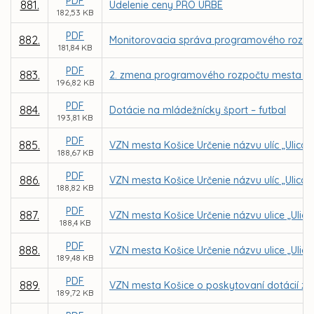
PDF
881.
Udelenie ceny PRO URBE
182,53 KB
PDF
882.
Monitorovacia správa programového rozpoč
181,84 KB
PDF
883.
2. zmena programového rozpočtu mesta Koš
196,82 KB
PDF
884.
Dotácie na mládežnícky šport – futbal
193,81 KB
PDF
885.
VZN mesta Košice Určenie názvu ulíc „Ulica 
188,67 KB
PDF
886.
VZN mesta Košice Určenie názvu ulíc „Ulica na
188,82 KB
PDF
887.
VZN mesta Košice Určenie názvu ulice „Ulica
188,4 KB
PDF
888.
VZN mesta Košice Určenie názvu ulice „Ulica 
189,48 KB
PDF
889.
VZN mesta Košice o poskytovaní dotácií z 
189,72 KB