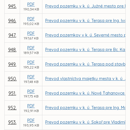
PDF
945.
Prevod pozemku v k. ú. Južné mesto pre Ing.
190,34 KB
PDF
946.
Prevod pozemku v k. ú. Terasa pre Ing. Ivan
193,02 KB
PDF
947.
Prevod pozemkov v k. ú. Severné mesto pre 
197,67 KB
PDF
948.
Prevod pozemku v k. ú. Terasa pre Bc. Kari
189,57 KB
PDF
949.
Prevod pozemku v k. ú. Terasa pod stavbou 
195,22 KB
PDF
950.
Prevod vlastníctva majetku mesta v k. ú. J
197,48 KB
PDF
951.
Prevod pozemku v k. ú. Nové Ťahanovce do 
197,75 KB
PDF
952.
Prevod pozemku v k. ú. Terasa pre Ing. Ma
192,91 KB
PDF
953.
Prevod pozemku v k. ú. Sokoľ pre Vladimí
193,95 KB