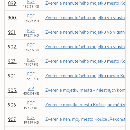
PDF
899.
Zverenie nehnuteľného majetku mesta Koši
192,39 KB
PDF
900.
Zverenie nehnuteľného majetku vo vlastníctv
193,75 KB
PDF
901.
Zverenie nehnuteľného majetku vo vlastníct
192,74 KB
PDF
902.
Zverenie nehnuteľného majetku vo vlastníc
193,36 KB
PDF
903.
Zverenie nehnuteľného majetku mesta Košic
191,07 KB
PDF
904.
Zverenie nehnuteľného majetku mesta Košice 
192,11 KB
ZIP
905.
Zverenie majetku mesta – miestnych komuni
430,04 KB
PDF
906.
Zverenie majetku mesta Košice, nachádzajúc
197,27 KB
PDF
907.
Zverenie neh. maj. mesta Košice „Rekonštrukc
199,19 KB