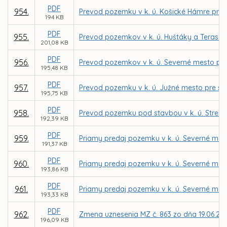
PDF
954.
Prevod pozemku v k. ú. Košické Hámre pre 
194 KB
PDF
955.
Prevod pozemkov v k. ú. Huštáky a Terasa 
201,08 KB
PDF
956.
Prevod pozemkov v k. ú. Severné mesto pre 
195,48 KB
PDF
957.
Prevod pozemku v k. ú. Južné mesto pre sp
195,75 KB
PDF
958.
Prevod pozemku pod stavbou v k. ú. Stredné
192,39 KB
PDF
959.
Priamy predaj pozemku v k. ú. Severné mest
191,37 KB
PDF
960.
Priamy predaj pozemku v k. ú. Severné mest
193,86 KB
PDF
961.
Priamy predaj pozemku v k. ú. Severné me
193,33 KB
PDF
962.
Zmena uznesenia MZ č. 863 zo dňa 19.06.20
196,09 KB