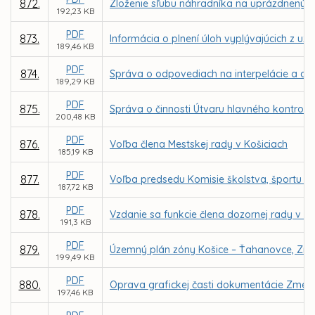
872.
Zloženie sľubu náhradníka na uprázdnený 
192,23 KB
PDF
873.
Informácia o plnení úloh vyplývajúcich z uz
189,46 KB
PDF
874.
Správa o odpovediach na interpelácie a dop
189,29 KB
PDF
875.
Správa o činnosti Útvaru hlavného kontroló
200,48 KB
PDF
876.
Voľba člena Mestskej rady v Košiciach
185,19 KB
PDF
877.
Voľba predsedu Komisie školstva, športu a 
187,72 KB
PDF
878.
Vzdanie sa funkcie člena dozornej rady v sp
191,3 KB
PDF
879.
Územný plán zóny Košice – Ťahanovce, Zme
199,49 KB
PDF
880.
Oprava grafickej časti dokumentácie Zmen
197,46 KB