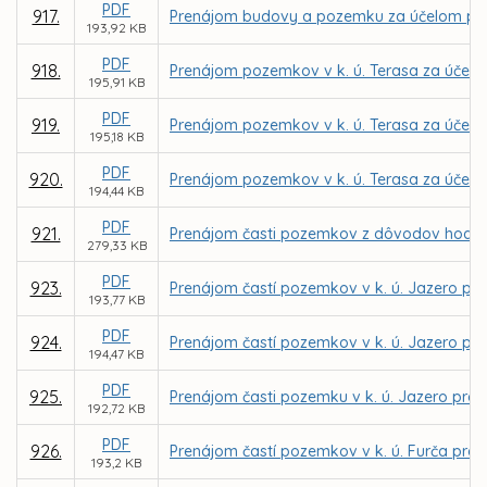
PDF
917.
Prenájom budovy a pozemku za účelom prevá
193,92 KB
PDF
918.
Prenájom pozemkov v k. ú. Terasa za účelo
195,91 KB
PDF
919.
Prenájom pozemkov v k. ú. Terasa za účelom 
195,18 KB
PDF
920.
Prenájom pozemkov v k. ú. Terasa za účelom
194,44 KB
PDF
921.
Prenájom časti pozemkov z dôvodov hod. os. 
279,33 KB
PDF
923.
Prenájom častí pozemkov v k. ú. Jazero pre 
193,77 KB
PDF
924.
Prenájom častí pozemkov v k. ú. Jazero pre 
194,47 KB
PDF
925.
Prenájom časti pozemku v k. ú. Jazero pre 
192,72 KB
PDF
926.
Prenájom častí pozemkov v k. ú. Furča pre MČ
193,2 KB