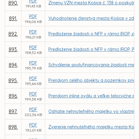
PDF
890.
Zmeny VZN mesta Košice č. 138 o poskytnutí
191,43 KB
PDF
891.
Vyhodnotenie členstva mesta Košice v združ
196,06 KB
PDF
892.
Predloženie žiadosti o NFP v rámci IROP, prior
196,21 KB
PDF
893.
Predloženie žiadosti o NFP v rámci IROP, Prior
198,52 KB
PDF
894.
Schválenie spolufinancovania žiadosti mesta
195,79 KB
PDF
895.
Prenájom celého objektu a pozemkov priam. n
195,64 KB
PDF
896.
Prenájom inline oválu a veľkej telocvične p
199,38 KB
PDF
897.
Odňatie nehnuteľného majetku vo vlastníct
202,36 KB
PDF
898.
Zverenie nehnuteľného majetku mesta Košic
192,01 KB