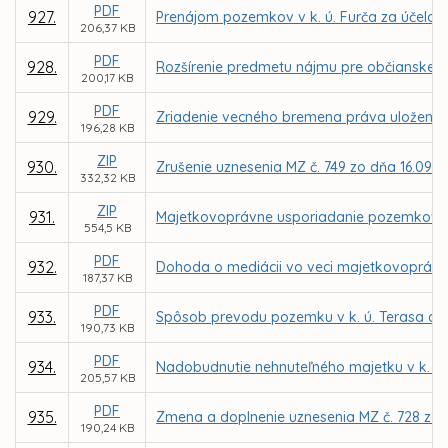
PDF
927.
Prenájom pozemkov v k. ú. Furča za účelom
206,37 KB
PDF
928.
Rozšírenie predmetu nájmu pre občianske zd
200,17 KB
PDF
929.
Zriadenie vecného bremena práva uloženia, ú
196,28 KB
ZIP
930.
Zrušenie uznesenia MZ č. 749 zo dňa 16.09.2
332,32 KB
ZIP
931.
Majetkovoprávne usporiadanie pozemkov v k
554,5 KB
PDF
932.
Dohoda o mediácii vo veci majetkovoprávn
187,37 KB
PDF
933.
Spôsob prevodu pozemku v k. ú. Terasa d
190,73 KB
PDF
934.
Nadobudnutie nehnuteľného majetku v k. ú.
205,57 KB
PDF
935.
Zmena a doplnenie uznesenia MZ č. 728 zo 
190,24 KB