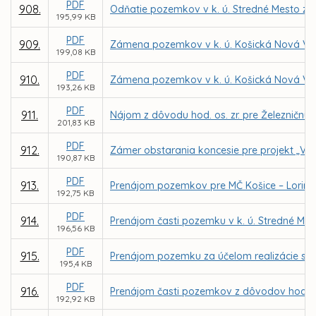
PDF
908.
Odňatie pozemkov v k. ú. Stredné Mesto zo 
195,99 KB
PDF
909.
Zámena pozemkov v k. ú. Košická Nová Ves
199,08 KB
PDF
910.
Zámena pozemkov v k. ú. Košická Nová Ve
193,26 KB
PDF
911.
Nájom z dôvodu hod. os. zr. pre Železničnú 
201,83 KB
PDF
912.
Zámer obstarania koncesie pre projekt „Vere
190,87 KB
PDF
913.
Prenájom pozemkov pre MČ Košice – Lorinč
192,75 KB
PDF
914.
Prenájom časti pozemku v k. ú. Stredné Mest
196,56 KB
PDF
915.
Prenájom pozemku za účelom realizácie sta
195,4 KB
PDF
916.
Prenájom časti pozemkov z dôvodov hodnýc
192,92 KB