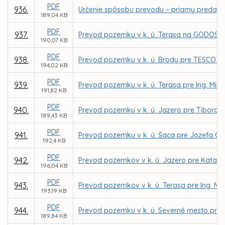
PDF
936.
Určenie spôsobu prevodu – priamy predaj p
189,04 KB
PDF
937.
Prevod pozemku v k. ú. Terasa na GODOS plus
190,07 KB
PDF
938.
Prevod pozemku v k. ú. Brody pre TESCO ST
194,02 KB
PDF
939.
Prevod pozemku v k. ú. Terasa pre Ing. Miro
191,82 KB
PDF
940.
Prevod pozemku v k. ú. Jazero pre Tibora 
189,43 KB
PDF
941.
Prevod pozemku v k. ú. Šaca pre Jozefa G
192,4 KB
PDF
942.
Prevod pozemkov v k. ú. Jazero pre Katarí
196,04 KB
PDF
943.
Prevod pozemkov v k. ú. Terasa pre Ing. Mi
193,19 KB
PDF
944.
Prevod pozemku v k. ú. Severné mesto pre 
189,84 KB