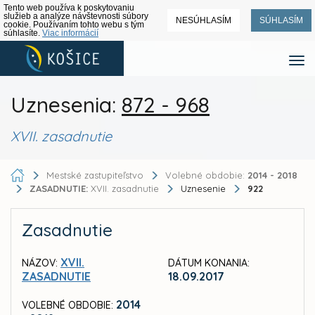
Tento web používa k poskytovaniu
služieb a analýze návštevnosti súbory
NESÚHLASÍM
SÚHLASÍM
cookie. Používaním tohto webu s tým
súhlasíte.
Viac informácií
Uznesenia:
872 - 968
XVII. zasadnutie
Mestské zastupiteľstvo
Volebné obdobie:
2014 - 2018
ZASADNUTIE:
XVII. zasadnutie
Uznesenie
922
Zasadnutie
XVII.
NÁZOV:
DÁTUM KONANIA:
ZASADNUTIE
18.09.2017
2014
VOLEBNÉ OBDOBIE: