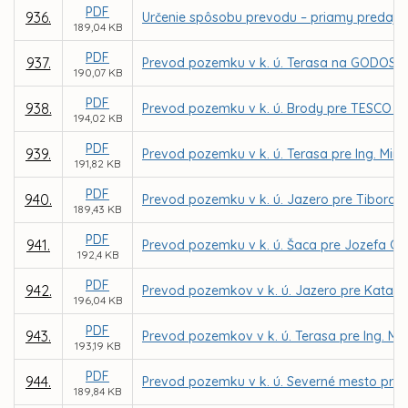
PDF
936.
Určenie spôsobu prevodu – priamy predaj p
189,04 KB
PDF
937.
Prevod pozemku v k. ú. Terasa na GODOS plus
190,07 KB
PDF
938.
Prevod pozemku v k. ú. Brody pre TESCO ST
194,02 KB
PDF
939.
Prevod pozemku v k. ú. Terasa pre Ing. Miro
191,82 KB
PDF
940.
Prevod pozemku v k. ú. Jazero pre Tibora 
189,43 KB
PDF
941.
Prevod pozemku v k. ú. Šaca pre Jozefa G
192,4 KB
PDF
942.
Prevod pozemkov v k. ú. Jazero pre Katarí
196,04 KB
PDF
943.
Prevod pozemkov v k. ú. Terasa pre Ing. Mi
193,19 KB
PDF
944.
Prevod pozemku v k. ú. Severné mesto pre 
189,84 KB