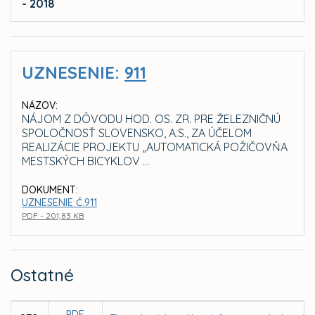
- 2018
UZNESENIE:
911
NÁZOV:
NÁJOM Z DÔVODU HOD. OS. ZR. PRE ŽELEZNIČNÚ
SPOLOČNOSŤ SLOVENSKO, A.S., ZA ÚČELOM
REALIZÁCIE PROJEKTU „AUTOMATICKÁ POŽIČOVŇA
MESTSKÝCH BICYKLOV ...
DOKUMENT:
UZNESENIE Č.911
PDF - 201,83 KB
Ostatné
PDF