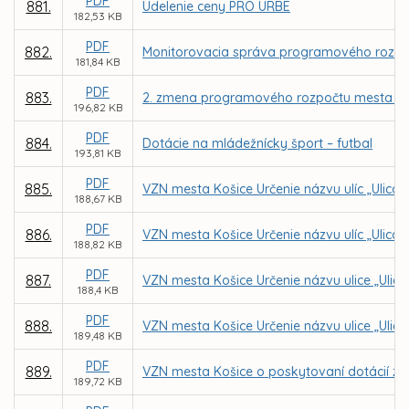
PDF
881.
Udelenie ceny PRO URBE
182,53 KB
PDF
882.
Monitorovacia správa programového rozpoč
181,84 KB
PDF
883.
2. zmena programového rozpočtu mesta Koš
196,82 KB
PDF
884.
Dotácie na mládežnícky šport – futbal
193,81 KB
PDF
885.
VZN mesta Košice Určenie názvu ulíc „Ulica 
188,67 KB
PDF
886.
VZN mesta Košice Určenie názvu ulíc „Ulica na
188,82 KB
PDF
887.
VZN mesta Košice Určenie názvu ulice „Ulica
188,4 KB
PDF
888.
VZN mesta Košice Určenie názvu ulice „Ulica 
189,48 KB
PDF
889.
VZN mesta Košice o poskytovaní dotácií z 
189,72 KB