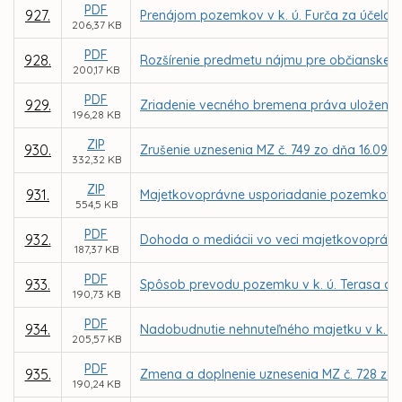
PDF
927.
Prenájom pozemkov v k. ú. Furča za účelom
206,37 KB
PDF
928.
Rozšírenie predmetu nájmu pre občianske zd
200,17 KB
PDF
929.
Zriadenie vecného bremena práva uloženia, ú
196,28 KB
ZIP
930.
Zrušenie uznesenia MZ č. 749 zo dňa 16.09.2
332,32 KB
ZIP
931.
Majetkovoprávne usporiadanie pozemkov v k
554,5 KB
PDF
932.
Dohoda o mediácii vo veci majetkovoprávn
187,37 KB
PDF
933.
Spôsob prevodu pozemku v k. ú. Terasa d
190,73 KB
PDF
934.
Nadobudnutie nehnuteľného majetku v k. ú.
205,57 KB
PDF
935.
Zmena a doplnenie uznesenia MZ č. 728 zo 
190,24 KB