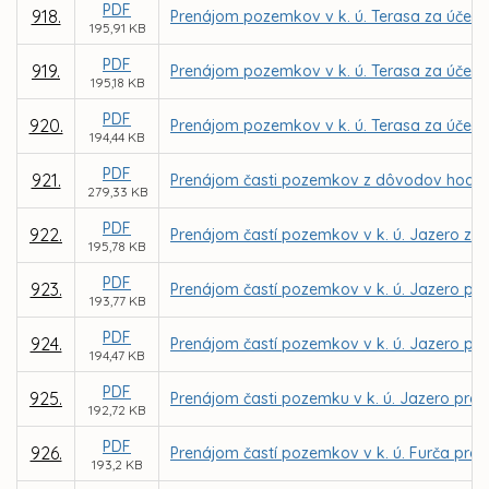
PDF
918.
Prenájom pozemkov v k. ú. Terasa za účelo
195,91 KB
PDF
919.
Prenájom pozemkov v k. ú. Terasa za účelom 
195,18 KB
PDF
920.
Prenájom pozemkov v k. ú. Terasa za účelom
194,44 KB
PDF
921.
Prenájom časti pozemkov z dôvodov hod. os. 
279,33 KB
PDF
922.
Prenájom častí pozemkov v k. ú. Jazero za ú
195,78 KB
PDF
923.
Prenájom častí pozemkov v k. ú. Jazero pre 
193,77 KB
PDF
924.
Prenájom častí pozemkov v k. ú. Jazero pre 
194,47 KB
PDF
925.
Prenájom časti pozemku v k. ú. Jazero pre 
192,72 KB
PDF
926.
Prenájom častí pozemkov v k. ú. Furča pre MČ
193,2 KB