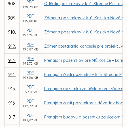
PDF
908.
Odňatie pozemkov v k. ú. Stredné Mesto zo 
195,99 KB
PDF
909.
Zámena pozemkov v k. ú. Košická Nová Ves
199,08 KB
PDF
910.
Zámena pozemkov v k. ú. Košická Nová Ve
193,26 KB
PDF
912.
Zámer obstarania koncesie pre projekt „Vere
190,87 KB
PDF
913.
Prenájom pozemkov pre MČ Košice – Lorinč
192,75 KB
PDF
914.
Prenájom časti pozemku v k. ú. Stredné Mest
196,56 KB
PDF
915.
Prenájom pozemku za účelom realizácie sta
195,4 KB
PDF
916.
Prenájom časti pozemkov z dôvodov hodnýc
192,92 KB
PDF
917.
Prenájom budovy a pozemku za účelom prevá
193,92 KB