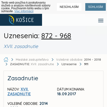
Tento web používa k poskytovaniu
služieb a analýze návštevnosti súbory
NESÚHLASÍM
SÚHLASÍM
cookie. Používaním tohto webu s tým
súhlasíte.
Viac informácií
Uznesenia:
872 - 968
XVII. zasadnutie
Mestské zastupiteľstvo
Volebné obdobie:
2014 - 2018
ZASADNUTIE:
XVII. zasadnutie
Uznesenie
911
Zasadnutie
XVII.
NÁZOV:
DÁTUM KONANIA:
ZASADNUTIE
18.09.2017
2014
VOLEBNÉ OBDOBIE: