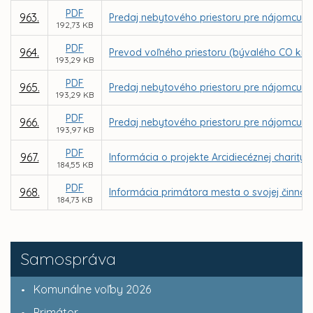
PDF
963.
Predaj nebytového priestoru pre nájomcu Int
192,73 KB
PDF
964.
Prevod voľného priestoru (bývalého CO kryt
193,29 KB
PDF
965.
Predaj nebytového priestoru pre nájomcu SK R
193,29 KB
PDF
966.
Predaj nebytového priestoru pre nájomcu JU
193,97 KB
PDF
967.
Informácia o projekte Arcidiecéznej charity
184,55 KB
PDF
968.
Informácia primátora mesta o svojej činnos
184,73 KB
Samospráva
Komunálne voľby 2026
Primátor