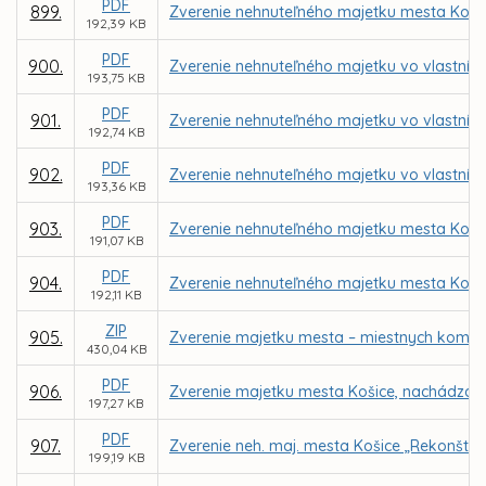
PDF
899.
Zverenie nehnuteľného majetku mesta Koši
192,39 KB
PDF
900.
Zverenie nehnuteľného majetku vo vlastníctv
193,75 KB
PDF
901.
Zverenie nehnuteľného majetku vo vlastníct
192,74 KB
PDF
902.
Zverenie nehnuteľného majetku vo vlastníc
193,36 KB
PDF
903.
Zverenie nehnuteľného majetku mesta Košic
191,07 KB
PDF
904.
Zverenie nehnuteľného majetku mesta Košice 
192,11 KB
ZIP
905.
Zverenie majetku mesta – miestnych komuni
430,04 KB
PDF
906.
Zverenie majetku mesta Košice, nachádzajúc
197,27 KB
PDF
907.
Zverenie neh. maj. mesta Košice „Rekonštrukc
199,19 KB