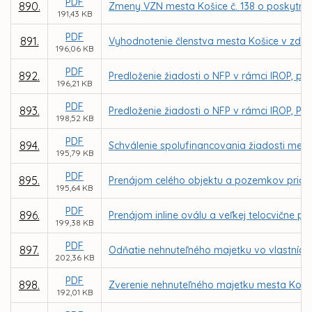
PDF
890.
Zmeny VZN mesta Košice č. 138 o poskytnutí
191,43 KB
PDF
891.
Vyhodnotenie členstva mesta Košice v združ
196,06 KB
PDF
892.
Predloženie žiadosti o NFP v rámci IROP, prior
196,21 KB
PDF
893.
Predloženie žiadosti o NFP v rámci IROP, Prior
198,52 KB
PDF
894.
Schválenie spolufinancovania žiadosti mesta
195,79 KB
PDF
895.
Prenájom celého objektu a pozemkov priam. n
195,64 KB
PDF
896.
Prenájom inline oválu a veľkej telocvične p
199,38 KB
PDF
897.
Odňatie nehnuteľného majetku vo vlastníct
202,36 KB
PDF
898.
Zverenie nehnuteľného majetku mesta Košic
192,01 KB