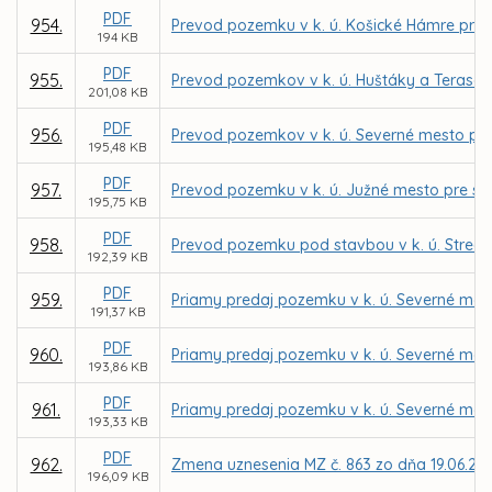
PDF
954.
Prevod pozemku v k. ú. Košické Hámre pre 
194 KB
PDF
955.
Prevod pozemkov v k. ú. Huštáky a Terasa 
201,08 KB
PDF
956.
Prevod pozemkov v k. ú. Severné mesto pre 
195,48 KB
PDF
957.
Prevod pozemku v k. ú. Južné mesto pre sp
195,75 KB
PDF
958.
Prevod pozemku pod stavbou v k. ú. Stredné
192,39 KB
PDF
959.
Priamy predaj pozemku v k. ú. Severné mest
191,37 KB
PDF
960.
Priamy predaj pozemku v k. ú. Severné mest
193,86 KB
PDF
961.
Priamy predaj pozemku v k. ú. Severné me
193,33 KB
PDF
962.
Zmena uznesenia MZ č. 863 zo dňa 19.06.20
196,09 KB