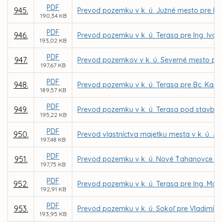
PDF
945.
Prevod pozemku v k. ú. Južné mesto pre Ing.
190,34 KB
PDF
946.
Prevod pozemku v k. ú. Terasa pre Ing. Ivan
193,02 KB
PDF
947.
Prevod pozemkov v k. ú. Severné mesto pre 
197,67 KB
PDF
948.
Prevod pozemku v k. ú. Terasa pre Bc. Kari
189,57 KB
PDF
949.
Prevod pozemku v k. ú. Terasa pod stavbou 
195,22 KB
PDF
950.
Prevod vlastníctva majetku mesta v k. ú. J
197,48 KB
PDF
951.
Prevod pozemku v k. ú. Nové Ťahanovce do 
197,75 KB
PDF
952.
Prevod pozemku v k. ú. Terasa pre Ing. Ma
192,91 KB
PDF
953.
Prevod pozemku v k. ú. Sokoľ pre Vladimí
193,95 KB