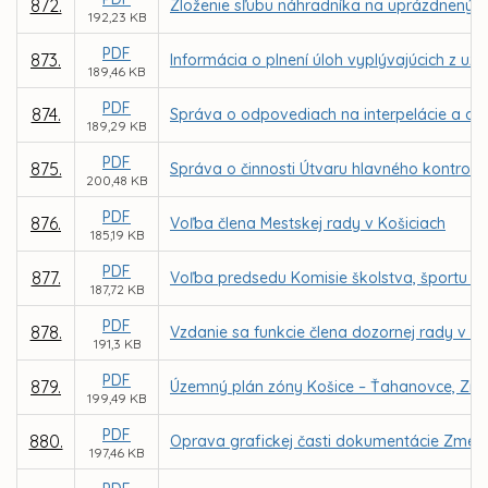
872.
Zloženie sľubu náhradníka na uprázdnený 
192,23 KB
PDF
873.
Informácia o plnení úloh vyplývajúcich z uz
189,46 KB
PDF
874.
Správa o odpovediach na interpelácie a dop
189,29 KB
PDF
875.
Správa o činnosti Útvaru hlavného kontroló
200,48 KB
PDF
876.
Voľba člena Mestskej rady v Košiciach
185,19 KB
PDF
877.
Voľba predsedu Komisie školstva, športu a 
187,72 KB
PDF
878.
Vzdanie sa funkcie člena dozornej rady v sp
191,3 KB
PDF
879.
Územný plán zóny Košice – Ťahanovce, Zme
199,49 KB
PDF
880.
Oprava grafickej časti dokumentácie Zmen
197,46 KB