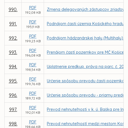
PDF
990.
Zmena delegovaných zástupcov zriaďovate
192,08 KB
PDF
991.
Podnájom časti územia Košického hradu z 
195,11 KB
PDF
992.
Podnájom hádzanárskej haly (Multihaly) Al
199,23 KB
PDF
993.
Prenájom častí pozemkov pre MČ Košice –
196,08 KB
PDF
994.
Uplatnenie predkup. práva na parc. č. 2037
198,54 KB
PDF
995.
Určenie spôsobu prevodu časti pozemkov v
199,76 KB
PDF
996.
Určenie spôsobu prevodu - priamy predaj 
189,72 KB
PDF
997.
Prevod nehnuteľnosti v k. ú. Baška pre In
192,01 KB
PDF
998.
Prevod nehnuteľností medzi mestom Košice
198,66 KB