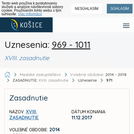
Tento web používa k poskytovaniu
služieb a analýze návštevnosti súbory
NESÚHLASÍM
SÚHLASÍM
cookie. Používaním tohto webu s tým
súhlasíte.
Viac informácií
Uznesenia:
969 - 1011
XVIII. zasadnutie
Mestské zastupiteľstvo
Volebné obdobie:
2014 - 2018
ZASADNUTIE:
XVIII. zasadnutie
Uznesenie
971
Zasadnutie
XVIII.
NÁZOV:
DÁTUM KONANIA:
ZASADNUTIE
11.12.2017
2014
VOLEBNÉ OBDOBIE: