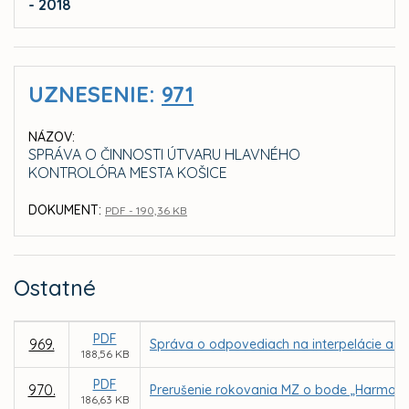
- 2018
UZNESENIE:
971
NÁZOV:
SPRÁVA O ČINNOSTI ÚTVARU HLAVNÉHO
KONTROLÓRA MESTA KOŠICE
DOKUMENT:
PDF - 190,36 KB
Ostatné
PDF
969.
Správa o odpovediach na interpelácie a do
188,56 KB
PDF
970.
Prerušenie rokovania MZ o bode „Harmonog
186,63 KB