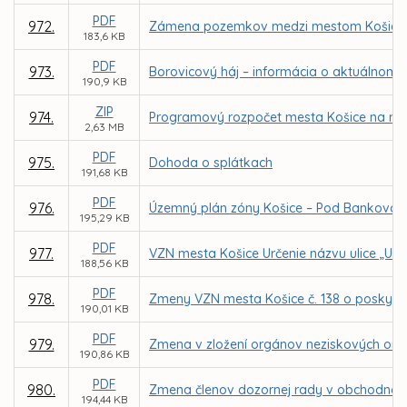
PDF
972.
Zámena pozemkov medzi mestom Košice a 
183,6 KB
PDF
973.
Borovicový háj – informácia o aktuálnom 
190,9 KB
ZIP
974.
Programový rozpočet mesta Košice na rok
2,63 MB
PDF
975.
Dohoda o splátkach
191,68 KB
PDF
976.
Územný plán zóny Košice – Pod Bankovo
195,29 KB
PDF
977.
VZN mesta Košice Určenie názvu ulice „Ul
188,56 KB
PDF
978.
Zmeny VZN mesta Košice č. 138 o poskyt
190,01 KB
PDF
979.
Zmena v zložení orgánov neziskových organ
190,86 KB
PDF
980.
Zmena členov dozornej rady v obchodnej
194,44 KB