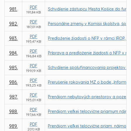
PDF
981.
Schválenie zástupcu Mesta Košice do funkc
191,84 KB
PDF
982.
Personálne zmeny v Komisii školstva, špor
187,01 KB
PDF
983.
Predloženie žiadosti o NFP v rámci IROP, pr
195,47 KB
PDF
984.
Príprava a predloženie žiadosti o NFP v r
196,84 KB
PDF
985.
Schválenie spolufinancovania projektov zá
199,19 KB
PDF
986.
Prerušenie rokovania MZ o bode „Informat
193,25 KB
PDF
987.
Prenájom nebytových priestorov a pozemku
195,01 KB
PDF
988.
Prenájom veľkej telocvične priamym nájmom
197,66 KB
PDF
989.
Prenájom veľkej telocvične priam. nájmom 
201,1 KB