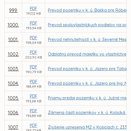
PDF
999.
Prevod pozemku v k. ú. Baška pre Róbert
192,12 KB
PDF
1000.
Prevod spoluvlastníckych podielov na poze
193,54 KB
PDF
1001.
Prevod nehnuteľností v k. ú. Severné Mest
198,04 KB
PDF
1002.
Odplatný prevod majetku vo vlastníctve Mie
202,92 KB
PDF
1003.
Prevod pozemku v k. ú. Jazero pre Tatian
190,79 KB
PDF
1004.
Prevod pozemku v k. ú. Jazero pre Ing. Mi
188,49 KB
PDF
1005.
Priamy predaj pozemku v k. ú. Južné mesto
193,68 KB
PDF
1006.
Zámena častí pozemkov v k. ú. Košická 
194,88 KB
PDF
1007.
Zrušenie uznesenia MZ v Košiciach č. 233 
193,77 KB