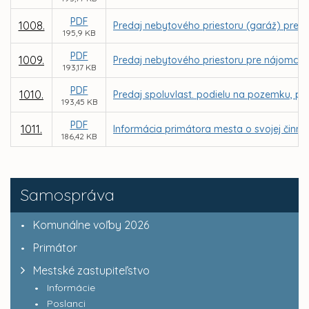
PDF
1008.
Predaj nebytového priestoru (garáž) pre 
195,9 KB
PDF
1009.
Predaj nebytového priestoru pre nájomcu S
193,17 KB
PDF
1010.
Predaj spoluvlast. podielu na pozemku, parc
193,45 KB
PDF
1011.
Informácia primátora mesta o svojej činnos
186,42 KB
Samospráva
Komunálne voľby 2026
Primátor
Mestské zastupiteľstvo
Informácie
Poslanci