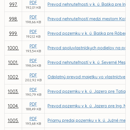
PDF
997.
Prevod nehnuteľnosti v k. ú. Baška pre In
192,01 KB
PDF
998.
Prevod nehnuteľností medzi mestom Košice
198,66 KB
PDF
999.
Prevod pozemku v k. ú. Baška pre Róbert
192,12 KB
PDF
1000.
Prevod spoluvlastníckych podielov na poze
193,54 KB
PDF
1001.
Prevod nehnuteľností v k. ú. Severné Mest
198,04 KB
PDF
1002.
Odplatný prevod majetku vo vlastníctve Mie
202,92 KB
PDF
1003.
Prevod pozemku v k. ú. Jazero pre Tatian
190,79 KB
PDF
1004.
Prevod pozemku v k. ú. Jazero pre Ing. Mi
188,49 KB
PDF
1005.
Priamy predaj pozemku v k. ú. Južné mesto
193,68 KB