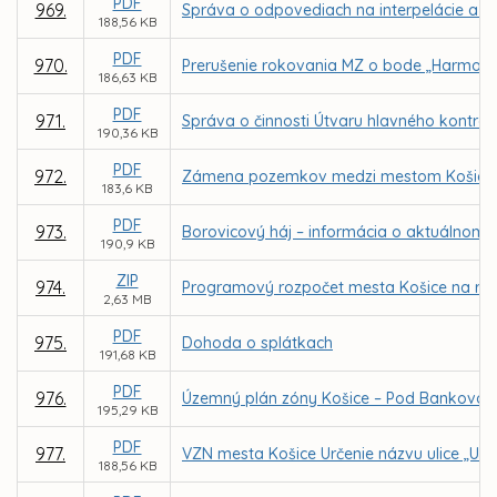
PDF
969.
Správa o odpovediach na interpelácie a do
188,56 KB
PDF
970.
Prerušenie rokovania MZ o bode „Harmonog
186,63 KB
PDF
971.
Správa o činnosti Útvaru hlavného kontro
190,36 KB
PDF
972.
Zámena pozemkov medzi mestom Košice a 
183,6 KB
PDF
973.
Borovicový háj – informácia o aktuálnom 
190,9 KB
ZIP
974.
Programový rozpočet mesta Košice na rok
2,63 MB
PDF
975.
Dohoda o splátkach
191,68 KB
PDF
976.
Územný plán zóny Košice – Pod Bankovo
195,29 KB
PDF
977.
VZN mesta Košice Určenie názvu ulice „Ul
188,56 KB