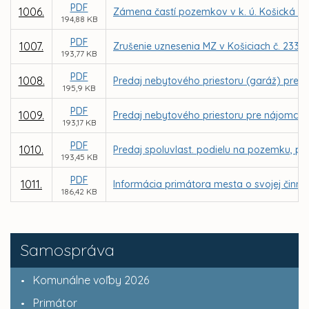
PDF
1006.
Zámena častí pozemkov v k. ú. Košická 
194,88 KB
PDF
1007.
Zrušenie uznesenia MZ v Košiciach č. 233 
193,77 KB
PDF
1008.
Predaj nebytového priestoru (garáž) pre 
195,9 KB
PDF
1009.
Predaj nebytového priestoru pre nájomcu S
193,17 KB
PDF
1010.
Predaj spoluvlast. podielu na pozemku, parc
193,45 KB
PDF
1011.
Informácia primátora mesta o svojej činnos
186,42 KB
Samospráva
Komunálne voľby 2026
Primátor