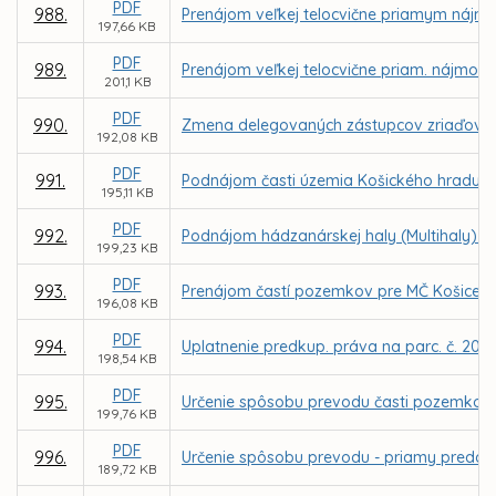
PDF
988.
Prenájom veľkej telocvične priamym nájmom
197,66 KB
PDF
989.
Prenájom veľkej telocvične priam. nájmom 
201,1 KB
PDF
990.
Zmena delegovaných zástupcov zriaďovate
192,08 KB
PDF
991.
Podnájom časti územia Košického hradu z 
195,11 KB
PDF
992.
Podnájom hádzanárskej haly (Multihaly) Al
199,23 KB
PDF
993.
Prenájom častí pozemkov pre MČ Košice –
196,08 KB
PDF
994.
Uplatnenie predkup. práva na parc. č. 2037
198,54 KB
PDF
995.
Určenie spôsobu prevodu časti pozemkov v
199,76 KB
PDF
996.
Určenie spôsobu prevodu - priamy predaj 
189,72 KB