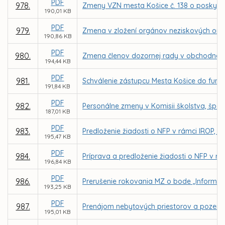
PDF
978.
Zmeny VZN mesta Košice č. 138 o poskyt
190,01 KB
PDF
979.
Zmena v zložení orgánov neziskových organ
190,86 KB
PDF
980.
Zmena členov dozornej rady v obchodnej
194,44 KB
PDF
981.
Schválenie zástupcu Mesta Košice do funkc
191,84 KB
PDF
982.
Personálne zmeny v Komisii školstva, špor
187,01 KB
PDF
983.
Predloženie žiadosti o NFP v rámci IROP, pr
195,47 KB
PDF
984.
Príprava a predloženie žiadosti o NFP v r
196,84 KB
PDF
986.
Prerušenie rokovania MZ o bode „Informat
193,25 KB
PDF
987.
Prenájom nebytových priestorov a pozemku
195,01 KB