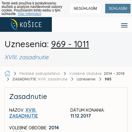
Tento web používa k poskytovaniu
služieb a analýze návštevnosti súbory
NESÚHLASÍM
SÚHLASÍM
cookie. Používaním tohto webu s tým
súhlasíte.
Viac informácií
Uznesenia:
969 - 1011
XVIII. zasadnutie
Mestské zastupiteľstvo
Volebné obdobie:
2014 - 2018
ZASADNUTIE:
XVIII. zasadnutie
Uznesenie
985
Zasadnutie
XVIII.
NÁZOV:
DÁTUM KONANIA:
ZASADNUTIE
11.12.2017
2014
VOLEBNÉ OBDOBIE: