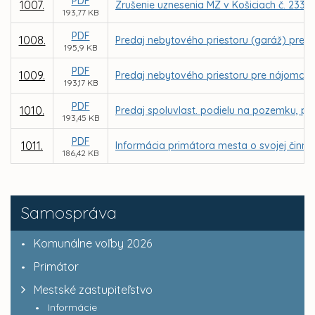
PDF
1007.
Zrušenie uznesenia MZ v Košiciach č. 233 
193,77 KB
PDF
1008.
Predaj nebytového priestoru (garáž) pre 
195,9 KB
PDF
1009.
Predaj nebytového priestoru pre nájomcu S
193,17 KB
PDF
1010.
Predaj spoluvlast. podielu na pozemku, parc
193,45 KB
PDF
1011.
Informácia primátora mesta o svojej činnos
186,42 KB
Samospráva
Komunálne voľby 2026
Primátor
Mestské zastupiteľstvo
Informácie