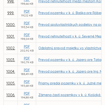
998.
Prevod nehnuteľností medzi mestom Košice
198,66 KB
PDF
999.
Prevod pozemku v k. ú. Baška pre Róbert
192,12 KB
PDF
1000.
Prevod spoluvlastníckych podielov na poze
193,54 KB
PDF
1001.
Prevod nehnuteľností v k. ú. Severné Mest
198,04 KB
PDF
1002.
Odplatný prevod majetku vo vlastníctve Mie
202,92 KB
PDF
1003.
Prevod pozemku v k. ú. Jazero pre Tatian
190,79 KB
PDF
1004.
Prevod pozemku v k. ú. Jazero pre Ing. Mi
188,49 KB
PDF
1005.
Priamy predaj pozemku v k. ú. Južné mesto
193,68 KB
PDF
1006.
Zámena častí pozemkov v k. ú. Košická 
194,88 KB