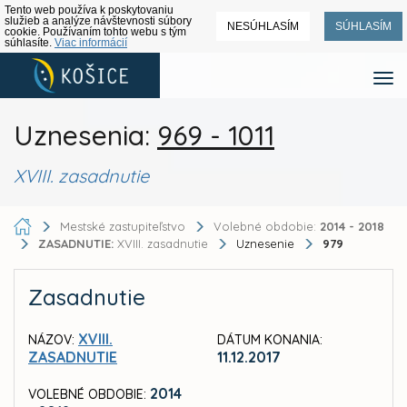
Tento web používa k poskytovaniu
služieb a analýze návštevnosti súbory
NESÚHLASÍM
SÚHLASÍM
cookie. Používaním tohto webu s tým
súhlasíte.
Viac informácií
Uznesenia:
969 - 1011
XVIII. zasadnutie
Mestské zastupiteľstvo
Volebné obdobie:
2014 - 2018
ZASADNUTIE:
XVIII. zasadnutie
Uznesenie
979
Zasadnutie
XVIII.
NÁZOV:
DÁTUM KONANIA:
ZASADNUTIE
11.12.2017
2014
VOLEBNÉ OBDOBIE: