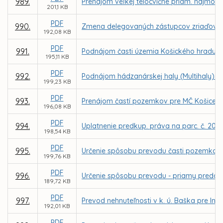
989.
Prenájom veľkej telocvične priam. nájmom 
201,1 KB
PDF
990.
Zmena delegovaných zástupcov zriaďovate
192,08 KB
PDF
991.
Podnájom časti územia Košického hradu z 
195,11 KB
PDF
992.
Podnájom hádzanárskej haly (Multihaly) Al
199,23 KB
PDF
993.
Prenájom častí pozemkov pre MČ Košice –
196,08 KB
PDF
994.
Uplatnenie predkup. práva na parc. č. 2037
198,54 KB
PDF
995.
Určenie spôsobu prevodu časti pozemkov v
199,76 KB
PDF
996.
Určenie spôsobu prevodu - priamy predaj 
189,72 KB
PDF
997.
Prevod nehnuteľnosti v k. ú. Baška pre In
192,01 KB
PDF