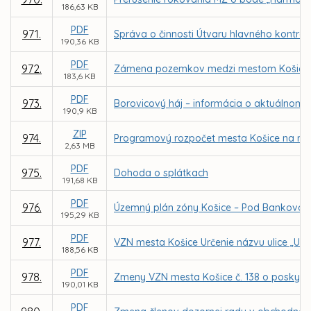
186,63 KB
PDF
971.
Správa o činnosti Útvaru hlavného kontro
190,36 KB
PDF
972.
Zámena pozemkov medzi mestom Košice a 
183,6 KB
PDF
973.
Borovicový háj – informácia o aktuálnom 
190,9 KB
ZIP
974.
Programový rozpočet mesta Košice na rok
2,63 MB
PDF
975.
Dohoda o splátkach
191,68 KB
PDF
976.
Územný plán zóny Košice – Pod Bankovo
195,29 KB
PDF
977.
VZN mesta Košice Určenie názvu ulice „Ul
188,56 KB
PDF
978.
Zmeny VZN mesta Košice č. 138 o poskyt
190,01 KB
PDF