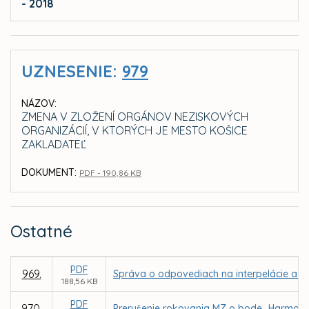
- 2018
UZNESENIE:
979
NÁZOV:
ZMENA V ZLOŽENÍ ORGÁNOV NEZISKOVÝCH
ORGANIZÁCIÍ, V KTORÝCH JE MESTO KOŠICE
ZAKLADATEĽ
DOKUMENT:
PDF - 190,86 KB
Ostatné
PDF
969.
Správa o odpovediach na interpelácie a do
188,56 KB
PDF
970.
Prerušenie rokovania MZ o bode „Harmonog