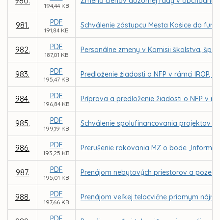
980.
Zmena členov dozornej rady v obchodnej
194,44 KB
PDF
981.
Schválenie zástupcu Mesta Košice do funkc
191,84 KB
PDF
982.
Personálne zmeny v Komisii školstva, špor
187,01 KB
PDF
983.
Predloženie žiadosti o NFP v rámci IROP, pr
195,47 KB
PDF
984.
Príprava a predloženie žiadosti o NFP v r
196,84 KB
PDF
985.
Schválenie spolufinancovania projektov zá
199,19 KB
PDF
986.
Prerušenie rokovania MZ o bode „Informat
193,25 KB
PDF
987.
Prenájom nebytových priestorov a pozemku
195,01 KB
PDF
988.
Prenájom veľkej telocvične priamym nájmom
197,66 KB
PDF