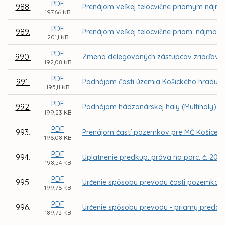
PDF
988.
Prenájom veľkej telocvične priamym nájmom
197,66 KB
PDF
989.
Prenájom veľkej telocvične priam. nájmom 
201,1 KB
PDF
990.
Zmena delegovaných zástupcov zriaďovate
192,08 KB
PDF
991.
Podnájom časti územia Košického hradu z 
195,11 KB
PDF
992.
Podnájom hádzanárskej haly (Multihaly) Al
199,23 KB
PDF
993.
Prenájom častí pozemkov pre MČ Košice –
196,08 KB
PDF
994.
Uplatnenie predkup. práva na parc. č. 2037
198,54 KB
PDF
995.
Určenie spôsobu prevodu časti pozemkov v
199,76 KB
PDF
996.
Určenie spôsobu prevodu - priamy predaj 
189,72 KB