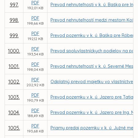
PDF
997.
Prevod nehnuteľnosti v k. ú. Baška pre In
192,01 KB
PDF
998.
Prevod nehnuteľností medzi mestom Košice
198,66 KB
PDF
999.
Prevod pozemku v k. ú. Baška pre Róbert
192,12 KB
PDF
1000.
Prevod spoluvlastníckych podielov na poze
193,54 KB
PDF
1001.
Prevod nehnuteľností v k. ú. Severné Mest
198,04 KB
PDF
1002.
Odplatný prevod majetku vo vlastníctve Mie
202,92 KB
PDF
1003.
Prevod pozemku v k. ú. Jazero pre Tatian
190,79 KB
PDF
1004.
Prevod pozemku v k. ú. Jazero pre Ing. Mi
188,49 KB
PDF
1005.
Priamy predaj pozemku v k. ú. Južné mesto
193,68 KB