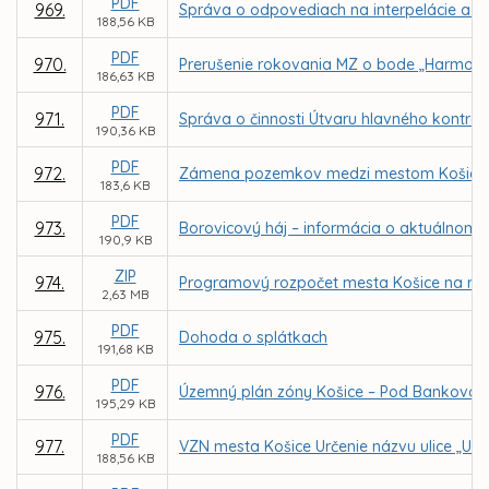
PDF
969.
Správa o odpovediach na interpelácie a do
188,56 KB
PDF
970.
Prerušenie rokovania MZ o bode „Harmonog
186,63 KB
PDF
971.
Správa o činnosti Útvaru hlavného kontro
190,36 KB
PDF
972.
Zámena pozemkov medzi mestom Košice a 
183,6 KB
PDF
973.
Borovicový háj – informácia o aktuálnom 
190,9 KB
ZIP
974.
Programový rozpočet mesta Košice na rok
2,63 MB
PDF
975.
Dohoda o splátkach
191,68 KB
PDF
976.
Územný plán zóny Košice – Pod Bankovo
195,29 KB
PDF
977.
VZN mesta Košice Určenie názvu ulice „Ul
188,56 KB