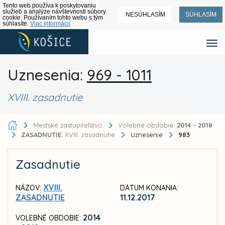
Tento web používa k poskytovaniu
služieb a analýze návštevnosti súbory
NESÚHLASÍM
SÚHLASÍM
cookie. Používaním tohto webu s tým
súhlasíte.
Viac informácií
Uznesenia:
969 - 1011
XVIII. zasadnutie
Mestské zastupiteľstvo
Volebné obdobie:
2014 - 2018
ZASADNUTIE:
XVIII. zasadnutie
Uznesenie
983
Zasadnutie
XVIII.
NÁZOV:
DÁTUM KONANIA:
ZASADNUTIE
11.12.2017
2014
VOLEBNÉ OBDOBIE: