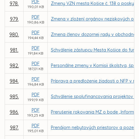
PDF
978.
Zmeny VZN mesta Košice č. 138 o poskyt
190,01 KB
PDF
979.
Zmena v zložení orgánov neziskových organ
190,86 KB
PDF
980.
Zmena členov dozornej rady v obchodnej
194,44 KB
PDF
981.
Schválenie zástupcu Mesta Košice do funkc
191,84 KB
PDF
982.
Personálne zmeny v Komisii školstva, špor
187,01 KB
PDF
984.
Príprava a predloženie žiadosti o NFP v r
196,84 KB
PDF
985.
Schválenie spolufinancovania projektov zá
199,19 KB
PDF
986.
Prerušenie rokovania MZ o bode „Informat
193,25 KB
PDF
987.
Prenájom nebytových priestorov a pozemku
195,01 KB