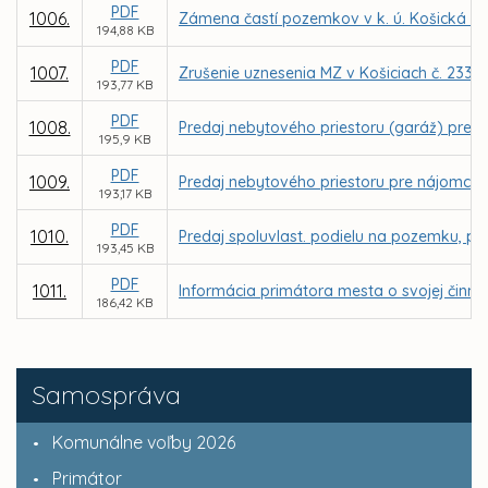
PDF
1006.
Zámena častí pozemkov v k. ú. Košická 
194,88 KB
PDF
1007.
Zrušenie uznesenia MZ v Košiciach č. 233 
193,77 KB
PDF
1008.
Predaj nebytového priestoru (garáž) pre 
195,9 KB
PDF
1009.
Predaj nebytového priestoru pre nájomcu S
193,17 KB
PDF
1010.
Predaj spoluvlast. podielu na pozemku, parc
193,45 KB
PDF
1011.
Informácia primátora mesta o svojej činnos
186,42 KB
Samospráva
Komunálne voľby 2026
Primátor