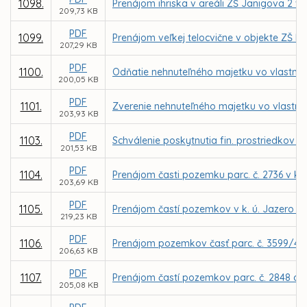
1098.
Prenájom ihriska v areáli ZŠ Janigova 2 
209,73 KB
PDF
1099.
Prenájom veľkej telocvične v objekte ZŠ 
207,29 KB
PDF
1100.
Odňatie nehnuteľného majetku vo vlastníc
200,05 KB
PDF
1101.
Zverenie nehnuteľného majetku vo vlastníc
203,93 KB
PDF
1103.
Schválenie poskytnutia fin. prostriedkov 
201,53 KB
PDF
1104.
Prenájom časti pozemku parc. č. 2736 v k.
203,69 KB
PDF
1105.
Prenájom častí pozemkov v k. ú. Jazero pr
219,23 KB
PDF
1106.
Prenájom pozemkov časť parc. č. 3599/4 a 
206,63 KB
PDF
1107.
Prenájom častí pozemkov parc. č. 2848 a 2
205,08 KB