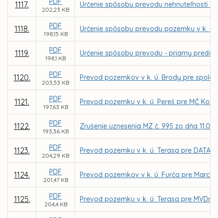
PDF
1117.
Určenie spôsobu prevodu nehnuteľnosti - 
202,23 KB
PDF
1118.
Určenie spôsobu prevodu pozemku v k. ú.
198,15 KB
PDF
1119.
Určenie spôsobu prevodu - priamy predaj 
198,1 KB
PDF
1120.
Prevod pozemkov v k. ú. Brody pre spoloč
203,53 KB
PDF
1121.
Prevod pozemku v k. ú. Pereš pre MČ Koši
197,63 KB
PDF
1122.
Zrušenie uznesenia MZ č. 995 zo dňa 11.02.
193,36 KB
PDF
1123.
Prevod pozemku v k. ú. Terasa pre DATACO
204,29 KB
PDF
1124.
Prevod pozemkov v k. ú. Furča pre Marce
201,47 KB
PDF
1125.
Prevod pozemku v k. ú. Terasa pre MVDr. 
204,4 KB