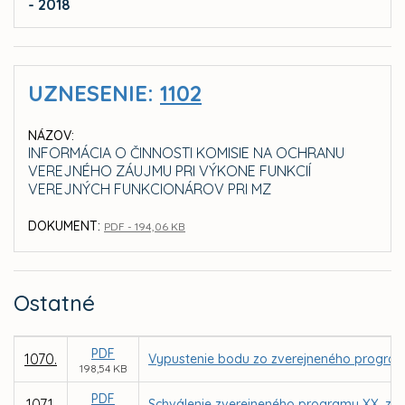
- 2018
UZNESENIE:
1102
NÁZOV:
INFORMÁCIA O ČINNOSTI KOMISIE NA OCHRANU
VEREJNÉHO ZÁUJMU PRI VÝKONE FUNKCIÍ
VEREJNÝCH FUNKCIONÁROV PRI MZ
DOKUMENT:
PDF - 194,06 KB
Ostatné
PDF
1070.
Vypustenie bodu zo zverejneného program
198,54 KB
PDF
1071.
Schválenie zverejneného programu XX. zas