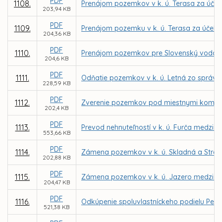
PDF
1108.
Prenájom pozemkov v k. ú. Terasa za účelo
203,94 KB
PDF
1109.
Prenájom pozemku v k. ú. Terasa za účel
204,36 KB
PDF
1110.
Prenájom pozemkov pre Slovenský vodohospo
204,6 KB
PDF
1111.
Odňatie pozemkov v k. ú. Letná zo správy 
228,59 KB
PDF
1112.
Zverenie pozemkov pod miestnymi komuni
202,4 KB
PDF
1113.
Prevod nehnuteľností v k. ú. Furča medzi
553,66 KB
PDF
1114.
Zámena pozemkov v k. ú. Skladná a Stre
202,88 KB
PDF
1115.
Zámena pozemkov v k. ú. Jazero medzi me
204,47 KB
PDF
1116.
Odkúpenie spoluvlastníckeho podielu Petra
521,38 KB