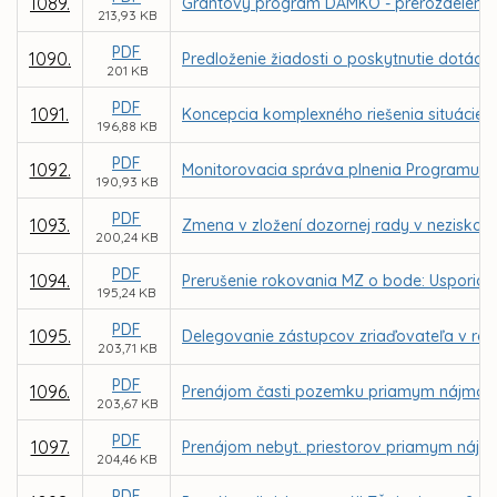
1089.
Grantový program DAMKO - prerozdelenie d
213,93 KB
PDF
1090.
Predloženie žiadosti o poskytnutie dotácie
201 KB
PDF
1091.
Koncepcia komplexného riešenia situácie n
196,88 KB
PDF
1092.
Monitorovacia správa plnenia Programu ro
190,93 KB
PDF
1093.
Zmena v zložení dozornej rady v neziskovej 
200,24 KB
PDF
1094.
Prerušenie rokovania MZ o bode: Usporiada
195,24 KB
PDF
1095.
Delegovanie zástupcov zriaďovateľa v rad
203,71 KB
PDF
1096.
Prenájom časti pozemku priamym nájmom za
203,67 KB
PDF
1097.
Prenájom nebyt. priestorov priamym nájmo
204,46 KB
PDF