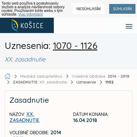
Tento web používa k poskytovaniu
služieb a analýze návštevnosti súbory
NESÚHLASÍM
SÚHLASÍM
cookie. Používaním tohto webu s tým
súhlasíte.
Viac informácií
Uznesenia:
1070 - 1126
XX. zasadnutie
Mestské zastupiteľstvo
Volebné obdobie:
2014 - 2018
ZASADNUTIE:
XX. zasadnutie
Uznesenie
1102
Zasadnutie
XX.
NÁZOV:
DÁTUM KONANIA:
ZASADNUTIE
16.04.2018
2014
VOLEBNÉ OBDOBIE: