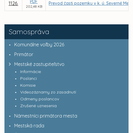
PDF
1126.
Prevod časti pozemku v k. ú. Severné Mesto
202,48 KB
Samospráva
Komunálne voľby 2026
Primátor
Mestské zastupiteľstvo
Informácie
Poslanci
Komisie
Videozáznamy zo zasadnutí
Odmeny poslancov
Zrušené uznesenia
Námestníci primátora mesta
Mestská rada