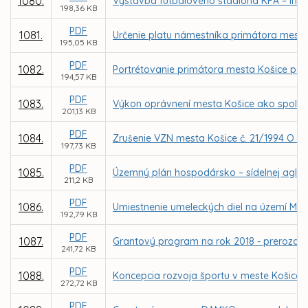
1080.
Výstavba futbalového štadióna KFA – inf
198,36 KB
PDF
1081.
Určenie platu námestníka primátora mesta
195,05 KB
PDF
1082.
Portrétovanie primátora mesta Košice pod
194,57 KB
PDF
1083.
Výkon oprávnení mesta Košice ako spoločn
201,13 KB
PDF
1084.
Zrušenie VZN mesta Košice č. 21/1994 O o
197,73 KB
PDF
1085.
Územný plán hospodársko – sídelnej aglo
211,2 KB
PDF
1086.
Umiestnenie umeleckých diel na území Mes
192,79 KB
PDF
1087.
Grantový program na rok 2018 - prerozdele
241,72 KB
PDF
1088.
Koncepcia rozvoja športu v meste Košice - 
272,72 KB
PDF