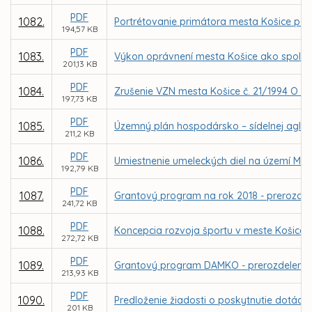
PDF
1082.
Portrétovanie primátora mesta Košice pod
194,57 KB
PDF
1083.
Výkon oprávnení mesta Košice ako spoločn
201,13 KB
PDF
1084.
Zrušenie VZN mesta Košice č. 21/1994 O o
197,73 KB
PDF
1085.
Územný plán hospodársko – sídelnej aglo
211,2 KB
PDF
1086.
Umiestnenie umeleckých diel na území Mes
192,79 KB
PDF
1087.
Grantový program na rok 2018 - prerozdele
241,72 KB
PDF
1088.
Koncepcia rozvoja športu v meste Košice - 
272,72 KB
PDF
1089.
Grantový program DAMKO - prerozdelenie d
213,93 KB
PDF
1090.
Predloženie žiadosti o poskytnutie dotácie
201 KB