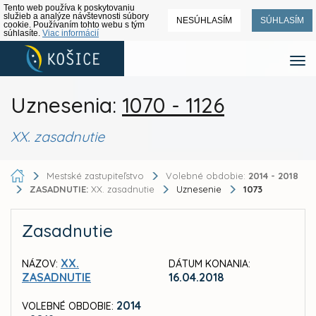
Tento web používa k poskytovaniu
služieb a analýze návštevnosti súbory
NESÚHLASÍM
SÚHLASÍM
cookie. Používaním tohto webu s tým
súhlasíte.
Viac informácií
Uznesenia:
1070 - 1126
XX. zasadnutie
Mestské zastupiteľstvo
Volebné obdobie:
2014 - 2018
ZASADNUTIE:
XX. zasadnutie
Uznesenie
1073
Zasadnutie
XX.
NÁZOV:
DÁTUM KONANIA:
ZASADNUTIE
16.04.2018
2014
VOLEBNÉ OBDOBIE: