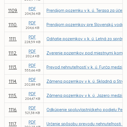
PDF
1109.
Prenájom pozemku v k. ú. Terasa za účel
204,36 KB
PDF
1110.
Prenájom pozemkov pre Slovenský vodohospo
204,6 KB
PDF
1111.
Odňatie pozemkov v k. ú. Letná zo správy 
228,59 KB
PDF
1112.
Zverenie pozemkov pod miestnymi komuni
202,4 KB
PDF
1113.
Prevod nehnuteľností v k. ú. Furča medzi
553,66 KB
PDF
1114.
Zámena pozemkov v k. ú. Skladná a Stre
202,88 KB
PDF
1115.
Zámena pozemkov v k. ú. Jazero medzi me
204,47 KB
PDF
1116.
Odkúpenie spoluvlastníckeho podielu Petra
521,38 KB
PDF
1117.
Určenie spôsobu prevodu nehnuteľnosti - 
202,23 KB