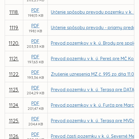
PDF
1118.
Určenie spôsobu prevodu pozemku v k. ú.
198,15 KB
PDF
1119.
Určenie spôsobu prevodu - priamy predaj 
198,1 KB
PDF
1120.
Prevod pozemkov v k. ú. Brody pre spoloč
203,53 KB
PDF
1121.
Prevod pozemku v k. ú. Pereš pre MČ Koši
197,63 KB
PDF
1122.
Zrušenie uznesenia MZ č. 995 zo dňa 11.02.
193,36 KB
PDF
1123.
Prevod pozemku v k. ú. Terasa pre DATACO
204,29 KB
PDF
1124.
Prevod pozemkov v k. ú. Furča pre Marce
201,47 KB
PDF
1125.
Prevod pozemku v k. ú. Terasa pre MVDr. 
204,4 KB
PDF
1126.
Prevod časti pozemku v k. ú. Severné Mesto