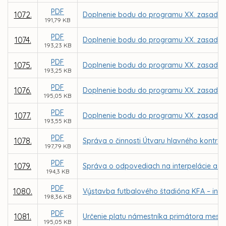
PDF
1072.
Doplnenie bodu do programu XX. zasadnut
191,79 KB
PDF
1074.
Doplnenie bodu do programu XX. zasadnut
193,23 KB
PDF
1075.
Doplnenie bodu do programu XX. zasadnut
193,25 KB
PDF
1076.
Doplnenie bodu do programu XX. zasadnut
195,05 KB
PDF
1077.
Doplnenie bodu do programu XX. zasadnut
193,55 KB
PDF
1078.
Správa o činnosti Útvaru hlavného kontro
197,79 KB
PDF
1079.
Správa o odpovediach na interpelácie a do
194,3 KB
PDF
1080.
Výstavba futbalového štadióna KFA – inf
198,36 KB
PDF
1081.
Určenie platu námestníka primátora mesta
195,05 KB