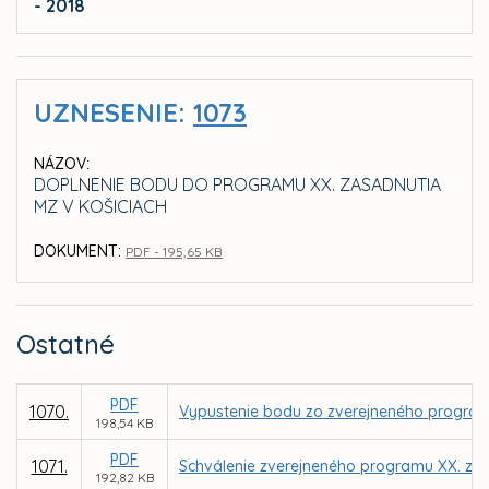
- 2018
UZNESENIE:
1073
NÁZOV:
DOPLNENIE BODU DO PROGRAMU XX. ZASADNUTIA
MZ V KOŠICIACH
DOKUMENT:
PDF - 195,65 KB
Ostatné
PDF
1070.
Vypustenie bodu zo zverejneného program
198,54 KB
PDF
1071.
Schválenie zverejneného programu XX. zas
192,82 KB