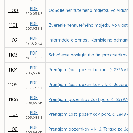
PDF
1100.
Odňatie nehnuteľného majetku vo vlastníc
200,05 KB
PDF
1101.
Zverenie nehnuteľného majetku vo vlastníc
203,93 KB
PDF
1102.
Informácia o činnosti Komisie na ochranu 
194,06 KB
PDF
1103.
Schválenie poskytnutia fin. prostriedkov 
201,53 KB
PDF
1104.
Prenájom časti pozemku parc. č. 2736 v k.
203,69 KB
PDF
1105.
Prenájom častí pozemkov v k. ú. Jazero pr
219,23 KB
PDF
1106.
Prenájom pozemkov časť parc. č. 3599/4 a 
206,63 KB
PDF
1107.
Prenájom častí pozemkov parc. č. 2848 a 2
205,08 KB
PDF
1108.
Prenájom pozemkov v k. ú. Terasa za účelo
203,94 KB