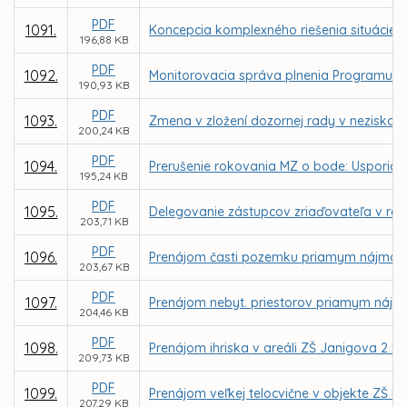
PDF
1091.
Koncepcia komplexného riešenia situácie n
196,88 KB
PDF
1092.
Monitorovacia správa plnenia Programu ro
190,93 KB
PDF
1093.
Zmena v zložení dozornej rady v neziskovej 
200,24 KB
PDF
1094.
Prerušenie rokovania MZ o bode: Usporiada
195,24 KB
PDF
1095.
Delegovanie zástupcov zriaďovateľa v rad
203,71 KB
PDF
1096.
Prenájom časti pozemku priamym nájmom za
203,67 KB
PDF
1097.
Prenájom nebyt. priestorov priamym nájmo
204,46 KB
PDF
1098.
Prenájom ihriska v areáli ZŠ Janigova 2 
209,73 KB
PDF
1099.
Prenájom veľkej telocvične v objekte ZŠ 
207,29 KB