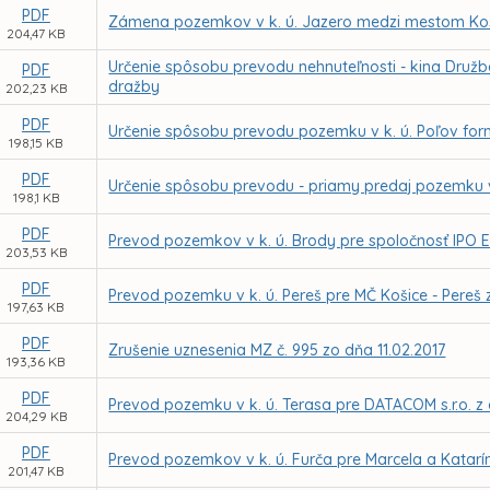
PDF
Zámena pozemkov v k. ú. Jazero medzi mestom Koši
204,47 KB
Určenie spôsobu prevodu nehnuteľnosti - kina Družb
PDF
dražby
202,23 KB
PDF
Určenie spôsobu prevodu pozemku v k. ú. Poľov fo
198,15 KB
PDF
Určenie spôsobu prevodu - priamy predaj pozemku v
198,1 KB
PDF
Prevod pozemkov v k. ú. Brody pre spoločnosť IPO 
203,53 KB
PDF
Prevod pozemku v k. ú. Pereš pre MČ Košice - Pere
197,63 KB
PDF
Zrušenie uznesenia MZ č. 995 zo dňa 11.02.2017
193,36 KB
PDF
Prevod pozemku v k. ú. Terasa pre DATACOM s.r.o. 
204,29 KB
PDF
Prevod pozemkov v k. ú. Furča pre Marcela a Katar
201,47 KB