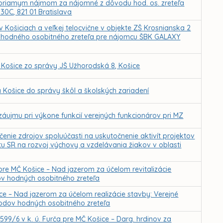
ch priamym nájmom za nájomné z dôvodu hod. os. zreteľa
0C, 821 01 Bratislava
v Košiciach a veľkej telocvične v objekte ZŠ Krosnianska 2
hodného osobitného zreteľa pre nájomcu ŠBK GALAXY
 Košice zo správy JŠ Užhorodská 8, Košice
 Košice do správy škôl a školských zariadení
záujmu pri výkone funkcií verejných funkcionárov pri MZ
čenie zdrojov spoluúčasti na uskutočnenie aktivít projektov
tu SR na rozvoj výchovy a vzdelávania žiakov v oblasti
 pre MČ Košice – Nad jazerom za účelom revitalizácie
v hodných osobitného zreteľa
ce – Nad jazerom za účelom realizácie stavby: Verejné
ôvodov hodných osobitného zreteľa
599/6 v k. ú. Furča pre MČ Košice – Darg. hrdinov za