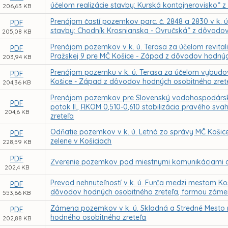
účelom realizácie stavby: Kurská kontajnerovisko“
206,63 KB
Prenájom častí pozemkov parc. č. 2848 a 2830 v k. ú
PDF
stavby: Chodník Krosnianska - Ovručská“ z dôvodo
205,08 KB
Prenájom pozemkov v k. ú. Terasa za účelom revitaliz
PDF
Pražskej 9 pre MČ Košice - Západ z dôvodov hodnýc
203,94 KB
Prenájom pozemku v k. ú. Terasa za účelom vybudo
PDF
Košice - Západ z dôvodov hodných osobitného zret
204,36 KB
Prenájom pozemkov pre Slovenský vodohospodársky p
PDF
potok II., RKOM 0,510-0,610 stabilizácia pravého sv
204,6 KB
zreteľa
Odňatie pozemkov v k. ú. Letná zo správy MČ Košice
PDF
zelene v Košiciach
228,59 KB
PDF
Zverenie pozemkov pod miestnymi komunikáciami d
202,4 KB
Prevod nehnuteľností v k. ú. Furča medzi mestom Ko
PDF
dôvodov hodných osobitného zreteľa, formou záme
553,66 KB
Zámena pozemkov v k. ú. Skladná a Stredné Mesto
PDF
hodného osobitného zreteľa
202,88 KB