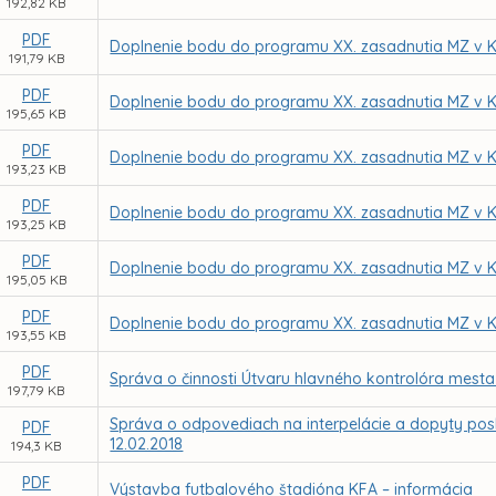
192,82 KB
PDF
Doplnenie bodu do programu XX. zasadnutia MZ v K
191,79 KB
PDF
Doplnenie bodu do programu XX. zasadnutia MZ v K
195,65 KB
PDF
Doplnenie bodu do programu XX. zasadnutia MZ v K
193,23 KB
PDF
Doplnenie bodu do programu XX. zasadnutia MZ v K
193,25 KB
PDF
Doplnenie bodu do programu XX. zasadnutia MZ v K
195,05 KB
PDF
Doplnenie bodu do programu XX. zasadnutia MZ v K
193,55 KB
PDF
Správa o činnosti Útvaru hlavného kontrolóra mesta
197,79 KB
Správa o odpovediach na interpelácie a dopyty pos
PDF
12.02.2018
194,3 KB
PDF
Výstavba futbalového štadióna KFA – informácia