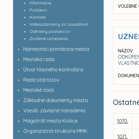
Informácie
VOLEBNÉ 
Poslanci
Komisie
Videozáznamy zo zasadnutí
Odmeny poslancov
UZNE
Zrušené uznesenia
Námestníci primátora mesta
NÁZOV:
ODKÚPEN
Mestská rada
VLASTNÍ
Útvar hlavného kontrolóra
DOKUMEN
Rada starostov
Mestské časti
Základné dokumenty mesta
Ostatn
Všeob. záväzné nariadenia
Magistrát mesta Košice
1070.
Organizačná štruktúra MMK
1071.