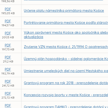
198,36 KB
PDF
Určenie platu námestníka primátora mesta Košice
195,05 KB
PDF
Portrétovanie primátora mesta Košice podľa stároč
194,57 KB
Výkon oprávnení mesta Košice ako spoločníka alebo
PDF
aktualizácia
201,13 KB
PDF
Zrušenie VZN mesta Košice č. 21/1994 O opatreniac
197,73 KB
PDF
Územný plán hospodársko – sídelnej aglomerácie K
211,2 KB
PDF
Umiestnenie umeleckých diel na území Mestského pa
192,79 KB
PDF
Grantový program na rok 2018 - prerozdelenie dotáci
241,72 KB
PDF
Koncepcia rozvoja športu v meste Košice - prerozdel
272,72 KB
PDF
Grantový program DAMKO - prerozdelenie dotácií v 