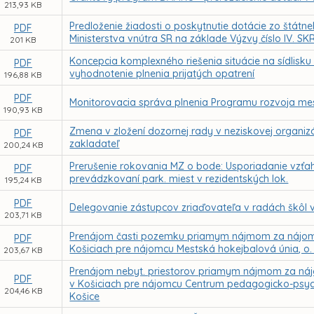
213,93 KB
Predloženie žiadosti o poskytnutie dotácie zo štátn
PDF
Ministerstva vnútra SR na základe Výzvy číslo IV. SK
201 KB
Koncepcia komplexného riešenia situácie na sídlisku
PDF
vyhodnotenie plnenia prijatých opatrení
196,88 KB
PDF
Monitorovacia správa plnenia Programu rozvoja mes
190,93 KB
Zmena v zložení dozornej rady v neziskovej organizácií
PDF
zakladateľ
200,24 KB
Prerušenie rokovania MZ o bode: Usporiadanie vzťah
PDF
prevádzkovaní park. miest v rezidentských lok.
195,24 KB
PDF
Delegovanie zástupcov zriaďovateľa v radách škôl 
203,71 KB
Prenájom časti pozemku priamym nájmom za nájomné 
PDF
Košiciach pre nájomcu Mestská hokejbalová únia, o. 
203,67 KB
Prenájom nebyt. priestorov priamym nájmom za nájo
PDF
v Košiciach pre nájomcu Centrum pedagogicko-psych
204,46 KB
Košice