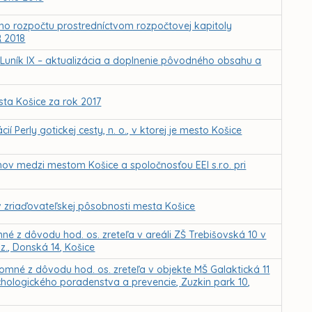
eho rozpočtu prostredníctvom rozpočtovej kapitoly
R 2018
 Luník IX – aktualizácia a doplnenie pôvodného obsahu a
ta Košice za rok 2017
 Perly gotickej cesty, n. o., v ktorej je mesto Košice
ov medzi mestom Košice a spoločnosťou EEI s.r.o. pri
v zriaďovateľskej pôsobnosti mesta Košice
z dôvodu hod. os. zreteľa v areáli ZŠ Trebišovská 10 v
z., Donská 14, Košice
mné z dôvodu hod. os. zreteľa v objekte MŠ Galaktická 11
ologického poradenstva a prevencie, Zuzkin park 10,