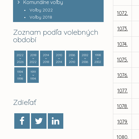
Komunálne voľby
Voľby 2022
1072.
Voľby 2018
1073.
Zoznam podľa volebných
období
1074.
2022
2018
2014
2010
2006
2002
1998
1075.
2026
2022
2018
2014
2010
2006
2002
1994
1991
1076.
1998
1994
1077.
Zdieľať
1078.
1079.
1080.