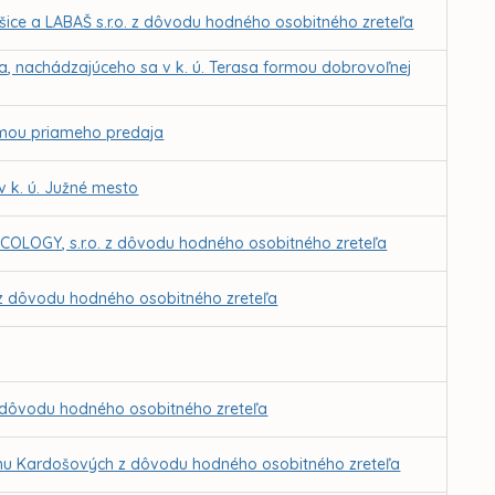
ce a LABAŠ s.r.o. z dôvodu hodného osobitného zreteľa
a, nachádzajúceho sa v k. ú. Terasa formou dobrovoľnej
rmou priameho predaja
 k. ú. Južné mesto
ECOLOGY, s.r.o. z dôvodu hodného osobitného zreteľa
š z dôvodu hodného osobitného zreteľa
z dôvodu hodného osobitného zreteľa
ínu Kardošových z dôvodu hodného osobitného zreteľa