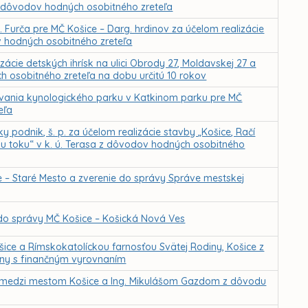
 z dôvodov hodných osobitného zreteľa
. Furča pre MČ Košice – Darg. hrdinov za účelom realizácie
v hodných osobitného zreteľa
ácie detských ihrísk na ulici Obrody 27, Moldavskej 27 a
h osobitného zreteľa na dobu určitú 10 rokov
vania kynologického parku v Katkinom parku pre MČ
eľa
odnik, š. p. za účelom realizácie stavby „Košice, Račí
ahu toku“ v k. ú. Terasa z dôvodov hodných osobitného
 – Staré Mesto a zverenie do správy Správe mestskej
o správy MČ Košice – Košická Nová Ves
šice a Rímskokatolíckou farnosťou Svätej Rodiny, Košice z
ny s finančným vyrovnaním
 medzi mestom Košice a Ing. Mikulášom Gazdom z dôvodu