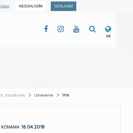
rmácií
NESÚHLASÍM
SÚHLASÍM
SK
X. zasadnutie
Uznesenie
1116
16.04.2018
 KONANIA: