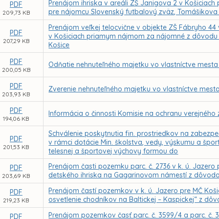
Prenájom ihriska v areáli ZŠ Janigova 2 v Košicia
PDF
pre nájomcu Slovenský futbalový zväz, Tomášikova 3
209,73 KB
Prenájom veľkej telocvične v objekte ZŠ Fábryho 44 
PDF
v Košiciach priamym nájmom za nájomné z dôvodu 
207,29 KB
Košice
PDF
Odňatie nehnuteľného majetku vo vlastníctve mesta
200,05 KB
PDF
Zverenie nehnuteľného majetku vo vlastníctve mesta
203,93 KB
PDF
Informácia o činnosti Komisie na ochranu verejného 
194,06 KB
Schválenie poskytnutia fin. prostriedkov na zabezpe
PDF
v rámci dotácie Min. školstva, vedy, výskumu a špor
201,53 KB
telesnej a športovej výchovy formou do
Prenájom časti pozemku parc. č. 2736 v k. ú. Jazero
PDF
detského ihriska na Gagarinovom námestí z dôvodo
203,69 KB
Prenájom častí pozemkov v k. ú. Jazero pre MČ Koši
PDF
osvetlenie chodníkov na Baltickej – Kaspickej“ z d
219,23 KB
Prenájom pozemkov časť parc. č. 3599/4 a parc. č. 3
PDF