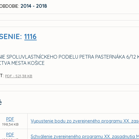
2014 - 2018
OBDOBIE:
SENIE:
1116
IE SPOLUVLASTNÍCKEHO PODIELU PETRA PASTERNÁKA 6/12 K
CTVA MESTA KOŠICE
T:
PDF - 521,38 KB
é
PDF
Vypustenie bodu zo zverejneného programu XX. zas
198,54 KB
PDF
Schválenie zverejneného programu XX. zasadnutia M