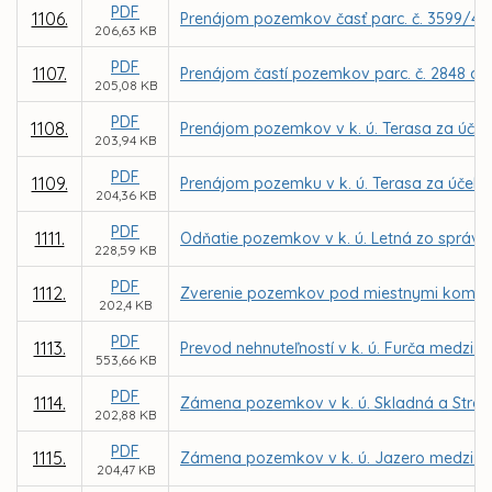
PDF
1106.
Prenájom pozemkov časť parc. č. 3599/4 a 
206,63 KB
PDF
1107.
Prenájom častí pozemkov parc. č. 2848 a 2
205,08 KB
PDF
1108.
Prenájom pozemkov v k. ú. Terasa za účelo
203,94 KB
PDF
1109.
Prenájom pozemku v k. ú. Terasa za účel
204,36 KB
PDF
1111.
Odňatie pozemkov v k. ú. Letná zo správy 
228,59 KB
PDF
1112.
Zverenie pozemkov pod miestnymi komuni
202,4 KB
PDF
1113.
Prevod nehnuteľností v k. ú. Furča medzi
553,66 KB
PDF
1114.
Zámena pozemkov v k. ú. Skladná a Stre
202,88 KB
PDF
1115.
Zámena pozemkov v k. ú. Jazero medzi me
204,47 KB