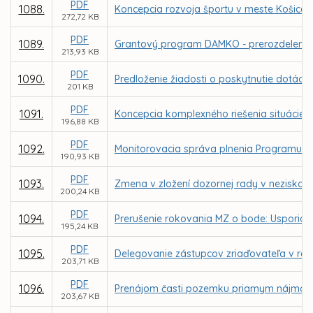
PDF
1088.
Koncepcia rozvoja športu v meste Košice - 
272,72 KB
PDF
1089.
Grantový program DAMKO - prerozdelenie d
213,93 KB
PDF
1090.
Predloženie žiadosti o poskytnutie dotácie
201 KB
PDF
1091.
Koncepcia komplexného riešenia situácie n
196,88 KB
PDF
1092.
Monitorovacia správa plnenia Programu ro
190,93 KB
PDF
1093.
Zmena v zložení dozornej rady v neziskovej 
200,24 KB
PDF
1094.
Prerušenie rokovania MZ o bode: Usporiada
195,24 KB
PDF
1095.
Delegovanie zástupcov zriaďovateľa v rad
203,71 KB
PDF
1096.
Prenájom časti pozemku priamym nájmom za
203,67 KB