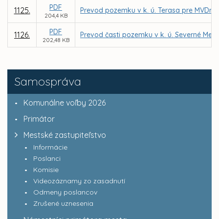
PDF
1125.
Prevod pozemku v k. ú. Terasa pre MVDr. 
204,4 KB
PDF
1126.
Prevod časti pozemku v k. ú. Severné Mesto
202,48 KB
Samospráva
Komunálne voľby 2026
Primátor
Mestské zastupiteľstvo
Informácie
Poslanci
Komisie
Videozáznamy zo zasadnutí
Odmeny poslancov
Zrušené uznesenia