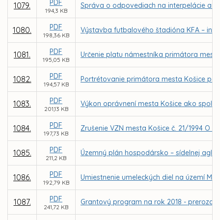
PDF
1079.
Správa o odpovediach na interpelácie a do
194,3 KB
PDF
1080.
Výstavba futbalového štadióna KFA – inf
198,36 KB
PDF
1081.
Určenie platu námestníka primátora mesta
195,05 KB
PDF
1082.
Portrétovanie primátora mesta Košice pod
194,57 KB
PDF
1083.
Výkon oprávnení mesta Košice ako spoločn
201,13 KB
PDF
1084.
Zrušenie VZN mesta Košice č. 21/1994 O o
197,73 KB
PDF
1085.
Územný plán hospodársko – sídelnej aglo
211,2 KB
PDF
1086.
Umiestnenie umeleckých diel na území Mes
192,79 KB
PDF
1087.
Grantový program na rok 2018 - prerozdele
241,72 KB