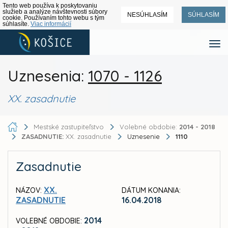
Tento web používa k poskytovaniu
služieb a analýze návštevnosti súbory
NESÚHLASÍM
SÚHLASÍM
cookie. Používaním tohto webu s tým
súhlasíte.
Viac informácií
Uznesenia:
1070 - 1126
XX. zasadnutie
Mestské zastupiteľstvo
Volebné obdobie:
2014 - 2018
ZASADNUTIE:
XX. zasadnutie
Uznesenie
1110
Zasadnutie
XX.
NÁZOV:
DÁTUM KONANIA:
ZASADNUTIE
16.04.2018
2014
VOLEBNÉ OBDOBIE: