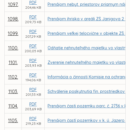
PDF
1097.
Prenájom nebyt. priestorov priamym nájmo
204,46 KB
PDF
1098.
Prenájom ihriska v areáli ZŠ Janigova 2 
209,73 KB
PDF
1099.
Prenájom veľkej telocvične v objekte ZŠ 
207,29 KB
PDF
1100.
Odňatie nehnuteľného majetku vo vlastníc
200,05 KB
PDF
1101.
Zverenie nehnuteľného majetku vo vlastníc
203,93 KB
PDF
1102.
Informácia o činnosti Komisie na ochranu 
194,06 KB
PDF
1103.
Schválenie poskytnutia fin. prostriedkov 
201,53 KB
PDF
1104.
Prenájom časti pozemku parc. č. 2736 v k.
203,69 KB
PDF
1105.
Prenájom častí pozemkov v k. ú. Jazero pr
219,23 KB