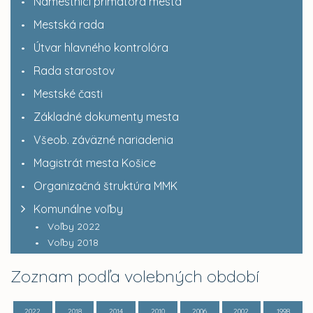
Námestníci primátora mesta
Mestská rada
Útvar hlavného kontrolóra
Rada starostov
Mestské časti
Základné dokumenty mesta
Všeob. záväzné nariadenia
Magistrát mesta Košice
Organizačná štruktúra MMK
Komunálne voľby
Voľby 2022
Voľby 2018
Zoznam podľa volebných období
2022
2018
2014
2010
2006
2002
1998