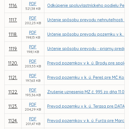
PDF
1116.
Odkúpenie spoluvlastníckeho podielu Petra
521,38 KB
PDF
1117.
Určenie spôsobu prevodu nehnuteľnosti - 
202,23 KB
PDF
1118.
Určenie spôsobu prevodu pozemku v k. ú.
198,15 KB
PDF
1119.
Určenie spôsobu prevodu - priamy predaj 
198,1 KB
PDF
1120.
Prevod pozemkov v k. ú. Brody pre spoloč
203,53 KB
PDF
1121.
Prevod pozemku v k. ú. Pereš pre MČ Koši
197,63 KB
PDF
1122.
Zrušenie uznesenia MZ č. 995 zo dňa 11.02.
193,36 KB
PDF
1123.
Prevod pozemku v k. ú. Terasa pre DATACO
204,29 KB
PDF
1124.
Prevod pozemkov v k. ú. Furča pre Marce
201,47 KB