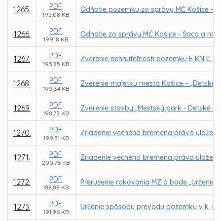
PDF
1265.
Odňatie pozemku zo správy MČ Košice – Sí
195,08 KB
PDF
1266.
Odňatie zo správy MČ Košice - Šaca a nás
199,18 KB
PDF
1267.
Zverenie nehnuteľnosti pozemku E KN č. 25
193,85 KB
PDF
1268.
Zverenie majetku mesta Košice – „Detské ihr
199,34 KB
PDF
1269.
Zverenie stavby „Mestský park - Detské ih
198,73 KB
PDF
1270.
Zriadenie vecného bremena práva uloženia, 
199,51 KB
PDF
1271.
Zriadenie vecného bremena práva uloženia, 
200,76 KB
PDF
1272.
Prerušenie rokovania MZ o bode „Určenie 
188,88 KB
PDF
1273.
Určenie spôsobu prevodu pozemku v k. ú. 
191,96 KB