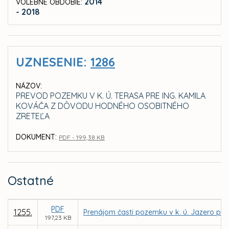
2014
VOLEBNÉ OBDOBIE:
- 2018
UZNESENIE:
1286
NÁZOV:
PREVOD POZEMKU V K. Ú. TERASA PRE ING. KAMILA
KOVÁČA Z DÔVODU HODNÉHO OSOBITNÉHO
ZRETEĽA
DOKUMENT:
PDF - 199,38 KB
Ostatné
PDF
1255.
Prenájom časti pozemku v k. ú. Jazero pre 
197,23 KB