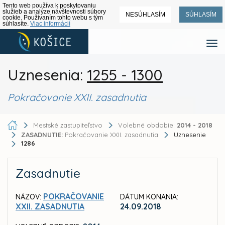
Tento web používa k poskytovaniu
služieb a analýze návštevnosti súbory
NESÚHLASÍM
SÚHLASÍM
cookie. Používaním tohto webu s tým
súhlasíte.
Viac informácií
Uznesenia:
1255 - 1300
Pokračovanie XXII. zasadnutia
Mestské zastupiteľstvo
Volebné obdobie:
2014 - 2018
ZASADNUTIE:
Pokračovanie XXII. zasadnutia
Uznesenie
1286
Zasadnutie
POKRAČOVANIE
NÁZOV:
DÁTUM KONANIA:
XXII. ZASADNUTIA
24.09.2018