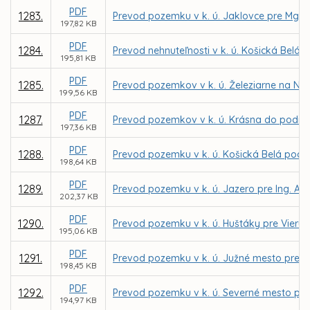
PDF
1283.
Prevod pozemku v k. ú. Jaklovce pre Mgr.
197,82 KB
PDF
1284.
Prevod nehnuteľnosti v k. ú. Košická Belá
195,81 KB
PDF
1285.
Prevod pozemkov v k. ú. Železiarne na Nár
199,56 KB
PDF
1287.
Prevod pozemkov v k. ú. Krásna do podiel
197,36 KB
PDF
1288.
Prevod pozemku v k. ú. Košická Belá pod s
198,64 KB
PDF
1289.
Prevod pozemku v k. ú. Jazero pre Ing. A
202,37 KB
PDF
1290.
Prevod pozemku v k. ú. Huštáky pre Vieru
195,06 KB
PDF
1291.
Prevod pozemku v k. ú. Južné mesto pre Š
198,45 KB
PDF
1292.
Prevod pozemku v k. ú. Severné mesto pre 
194,97 KB