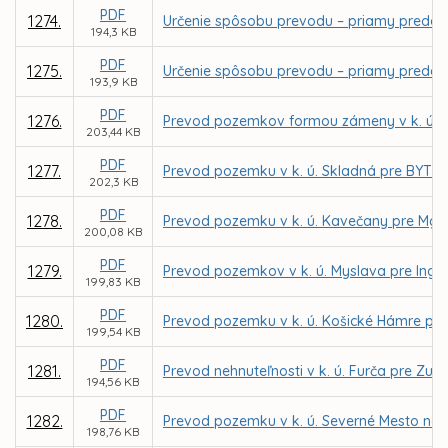
PDF
1274.
Určenie spôsobu prevodu – priamy predaj 
194,3 KB
PDF
1275.
Určenie spôsobu prevodu – priamy predaj 
193,9 KB
PDF
1276.
Prevod pozemkov formou zámeny v k. ú. So
203,44 KB
PDF
1277.
Prevod pozemku v k. ú. Skladná pre BYTY S
202,3 KB
PDF
1278.
Prevod pozemku v k. ú. Kavečany pre Mgr.
200,08 KB
PDF
1279.
Prevod pozemkov v k. ú. Myslava pre Ing.
199,83 KB
PDF
1280.
Prevod pozemku v k. ú. Košické Hámre pre
199,54 KB
PDF
1281.
Prevod nehnuteľnosti v k. ú. Furča pre Zu
194,56 KB
PDF
1282.
Prevod pozemku v k. ú. Severné Mesto na 
198,76 KB