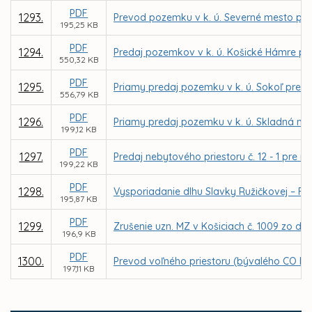
PDF
1293.
Prevod pozemku v k. ú. Severné mesto pr
195,25 KB
PDF
1294.
Predaj pozemkov v k. ú. Košické Hámre pr
550,32 KB
PDF
1295.
Priamy predaj pozemku v k. ú. Sokoľ pre 
556,79 KB
PDF
1296.
Priamy predaj pozemku v k. ú. Skladná na V
199,12 KB
PDF
1297.
Predaj nebytového priestoru č. 12 - 1 pre 
199,22 KB
PDF
1298.
Vysporiadanie dlhu Slavky Ružičkovej – Fl
195,87 KB
PDF
1299.
Zrušenie uzn. MZ v Košiciach č. 1009 zo dň
196,9 KB
PDF
1300.
Prevod voľného priestoru (bývalého CO kr
197,11 KB