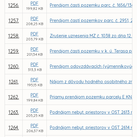
PDF
1256.
Prenájom časti pozemku parc. č. 1656/136 v
199,82 KB
PDF
1257.
Prenájom častí pozemkov parc. č. 2951, 296
208,25 KB
PDF
1258.
Zrušenie uznesenia MZ č. 1038 zo dňa 12.0
203,79 KB
PDF
1259.
Prenájom časti pozemku v k. ú. Terasa pre
201,54 KB
PDF
1260.
Prenájom odovzdávacích (výmenníkových) 
313,3 KB
PDF
1261.
Nájom z dôvodu hodného osobitného zreteľ
195,15 KB
PDF
1262.
Priamy prenájom pozemku parcely E KN č. 
199,84 KB
PDF
1263.
Podnájom nebyt. priestorov v OST 2613 na 
205,25 KB
PDF
1264.
Podnájom nebyt. priestorov v OST 2614 na 
206,37 KB