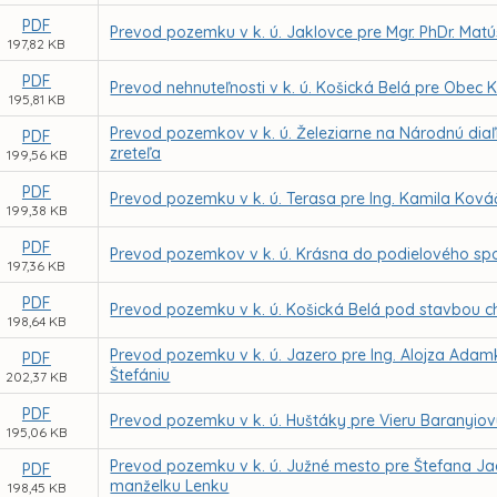
PDF
Prevod pozemku v k. ú. Jaklovce pre Mgr. PhDr. Ma
197,82 KB
PDF
Prevod nehnuteľnosti v k. ú. Košická Belá pre Obec
195,81 KB
Prevod pozemkov v k. ú. Železiarne na Národnú diaľ
PDF
zreteľa
199,56 KB
PDF
Prevod pozemku v k. ú. Terasa pre Ing. Kamila Kov
199,38 KB
PDF
Prevod pozemkov v k. ú. Krásna do podielového spo
197,36 KB
PDF
Prevod pozemku v k. ú. Košická Belá pod stavbou ch
198,64 KB
Prevod pozemku v k. ú. Jazero pre Ing. Alojza Ada
PDF
Štefániu
202,37 KB
PDF
Prevod pozemku v k. ú. Huštáky pre Vieru Baranyio
195,06 KB
Prevod pozemku v k. ú. Južné mesto pre Štefana Ja
PDF
manželku Lenku
198,45 KB