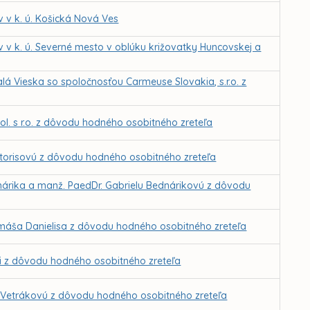
 v k. ú. Košická Nová Ves
v k. ú. Severné mesto v oblúku križovatky Huncovskej a
á Vieska so spoločnosťou Carmeuse Slovakia, s.r.o. z
l. s r.o. z dôvodu hodného osobitného zreteľa
xtorisovú z dôvodu hodného osobitného zreteľa
nárika a manž. PaedDr. Gabrielu Bednárikovú z dôvodu
omáša Danielisa z dôvodu hodného osobitného zreteľa
si z dôvodu hodného osobitného zreteľa
id Vetrákovú z dôvodu hodného osobitného zreteľa