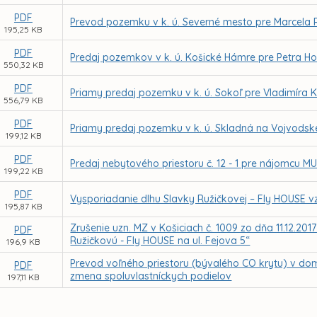
PDF
Prevod pozemku v k. ú. Severné mesto pre Marcela
195,25 KB
PDF
Predaj pozemkov v k. ú. Košické Hámre pre Petra H
550,32 KB
PDF
Priamy predaj pozemku v k. ú. Sokoľ pre Vladimíra
556,79 KB
PDF
Priamy predaj pozemku v k. ú. Skladná na Vojvodskej
199,12 KB
PDF
Predaj nebytového priestoru č. 12 - 1 pre nájomcu M
199,22 KB
PDF
Vysporiadanie dlhu Slavky Ružičkovej – Fly HOUSE v
195,87 KB
Zrušenie uzn. MZ v Košiciach č. 1009 zo dňa 11.12.20
PDF
Ružičkovú - Fly HOUSE na ul. Fejova 5“
196,9 KB
Prevod voľného priestoru (bývalého CO krytu) v do
PDF
zmena spoluvlastníckych podielov
197,11 KB