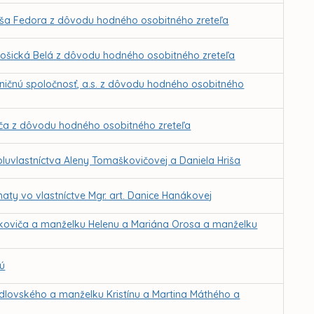
túša Fedora z dôvodu hodného osobitného zreteľa
 Košická Belá z dôvodu hodného osobitného zreteľa
ničnú spoločnosť, a.s. z dôvodu hodného osobitného
áča z dôvodu hodného osobitného zreteľa
luvlastníctva Aleny Tomaškovičovej a Daniela Hriša
aty vo vlastníctve Mgr. art. Danice Hanákovej
mkoviča a manželku Helenu a Mariána Orosa a manželku
vú
dlovského a manželku Kristínu a Martina Máthého a