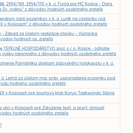
8, 2954/169, 2954/170 v k. ú. Furča pre MČ Košice – Darg.
ole Sv. rodiny“ z dôvodov hodných osobitného zreteľa
renájom častí pozemkov v k. ú. Luník na výstavbu rod.
IX v Košiciach“ z dôvodov hodných osobitného zreteľa
e - Západ za účelom realizácie stavby – Výstavba
ôvodov hodných os. zreteľa
 TEPELNÉ HOSPODÁRSTVO spol. s r. o. Košice - odňatie
ie výšky nájomného z dôvodov hodných osobitného zreteľa
stnenie Pamätníka obetiam židovského holokaustu v k. ú.
. ú. Letná za účelom maj. práv. usporiadania pozemku pod
ôvodu hodného osobitného zreteľa
 29 v Košiciach pre športový klub Koryo Taekwondo Slávia
lici v Košiciach pre Združenie tech. a šport. činností
vodov hodných osobitného zreteľa
P