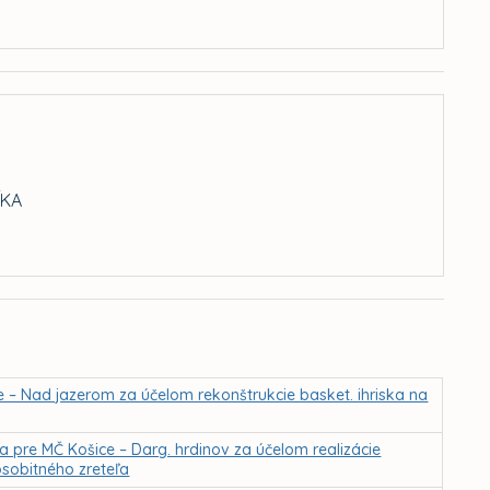
ÍKA
e – Nad jazerom za účelom rekonštrukcie basket. ihriska na
ča pre MČ Košice – Darg. hrdinov za účelom realizácie
osobitného zreteľa