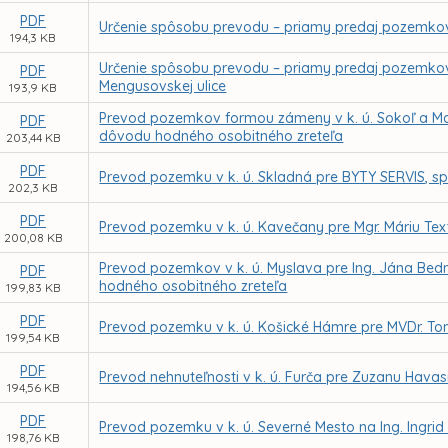
PDF
Určenie spôsobu prevodu – priamy predaj pozemkov
194,3 KB
Určenie spôsobu prevodu – priamy predaj pozemkov 
PDF
Mengusovskej ulice
193,9 KB
Prevod pozemkov formou zámeny v k. ú. Sokoľ a Mal
PDF
dôvodu hodného osobitného zreteľa
203,44 KB
PDF
Prevod pozemku v k. ú. Skladná pre BYTY SERVIS, spo
202,3 KB
PDF
Prevod pozemku v k. ú. Kavečany pre Mgr. Máriu Te
200,08 KB
Prevod pozemkov v k. ú. Myslava pre Ing. Jána Bed
PDF
hodného osobitného zreteľa
199,83 KB
PDF
Prevod pozemku v k. ú. Košické Hámre pre MVDr. T
199,54 KB
PDF
Prevod nehnuteľnosti v k. ú. Furča pre Zuzanu Hava
194,56 KB
PDF
Prevod pozemku v k. ú. Severné Mesto na Ing. Ingr
198,76 KB