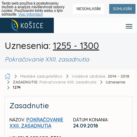
Tento web používa k poskytovaniu
služieb a analýze návštevnosti súbory
NESÚHLASÍM
SÚHLASÍM
cookie. Používaním tohto webu s tým
súhlasíte.
Viac informácií
Uznesenia:
1255 - 1300
Pokračovanie XXII. zasadnutia
Mestské zastupiteľstvo
Volebné obdobie:
2014 - 2018
ZASADNUTIE:
Pokračovanie XXII. zasadnutia
Uznesenie
1274
Zasadnutie
POKRAČOVANIE
NÁZOV:
DÁTUM KONANIA:
XXII. ZASADNUTIA
24.09.2018