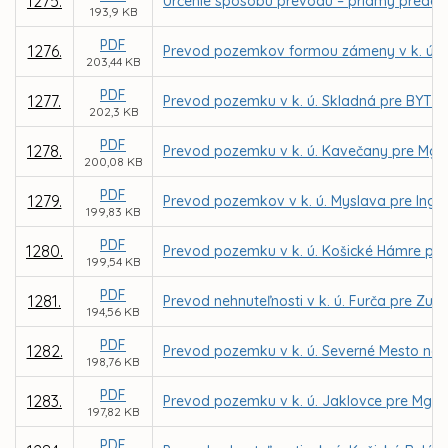
1275.
Určenie spôsobu prevodu – priamy predaj 
193,9 KB
PDF
1276.
Prevod pozemkov formou zámeny v k. ú. So
203,44 KB
PDF
1277.
Prevod pozemku v k. ú. Skladná pre BYTY S
202,3 KB
PDF
1278.
Prevod pozemku v k. ú. Kavečany pre Mgr.
200,08 KB
PDF
1279.
Prevod pozemkov v k. ú. Myslava pre Ing.
199,83 KB
PDF
1280.
Prevod pozemku v k. ú. Košické Hámre pre
199,54 KB
PDF
1281.
Prevod nehnuteľnosti v k. ú. Furča pre Zu
194,56 KB
PDF
1282.
Prevod pozemku v k. ú. Severné Mesto na 
198,76 KB
PDF
1283.
Prevod pozemku v k. ú. Jaklovce pre Mgr.
197,82 KB
PDF