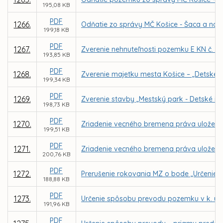
195,08 KB
PDF
1266.
Odňatie zo správy MČ Košice - Šaca a nás
199,18 KB
PDF
1267.
Zverenie nehnuteľnosti pozemku E KN č. 25
193,85 KB
PDF
1268.
Zverenie majetku mesta Košice – „Detské ihr
199,34 KB
PDF
1269.
Zverenie stavby „Mestský park - Detské ih
198,73 KB
PDF
1270.
Zriadenie vecného bremena práva uloženia, 
199,51 KB
PDF
1271.
Zriadenie vecného bremena práva uloženia, 
200,76 KB
PDF
1272.
Prerušenie rokovania MZ o bode „Určenie 
188,88 KB
PDF
1273.
Určenie spôsobu prevodu pozemku v k. ú. 
191,96 KB
PDF