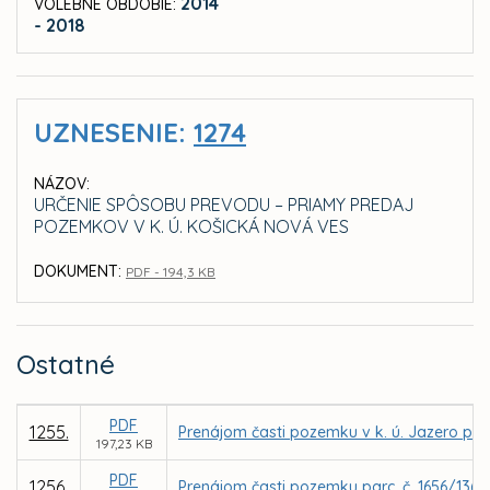
2014
VOLEBNÉ OBDOBIE:
- 2018
UZNESENIE:
1274
NÁZOV:
URČENIE SPÔSOBU PREVODU – PRIAMY PREDAJ
POZEMKOV V K. Ú. KOŠICKÁ NOVÁ VES
DOKUMENT:
PDF - 194,3 KB
Ostatné
PDF
1255.
Prenájom časti pozemku v k. ú. Jazero pre 
197,23 KB
PDF
1256.
Prenájom časti pozemku parc. č. 1656/136 v