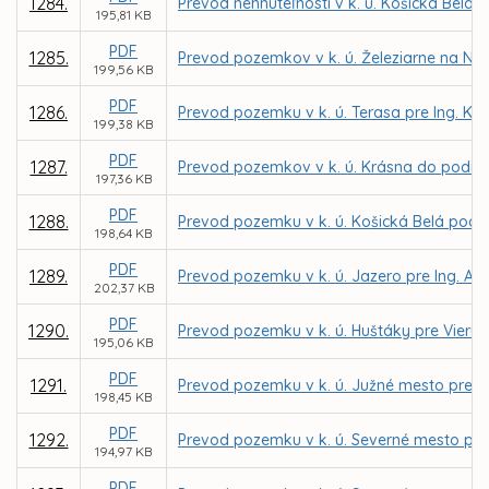
1284.
Prevod nehnuteľnosti v k. ú. Košická Belá
195,81 KB
PDF
1285.
Prevod pozemkov v k. ú. Železiarne na Nár
199,56 KB
PDF
1286.
Prevod pozemku v k. ú. Terasa pre Ing. K
199,38 KB
PDF
1287.
Prevod pozemkov v k. ú. Krásna do podiel
197,36 KB
PDF
1288.
Prevod pozemku v k. ú. Košická Belá pod s
198,64 KB
PDF
1289.
Prevod pozemku v k. ú. Jazero pre Ing. A
202,37 KB
PDF
1290.
Prevod pozemku v k. ú. Huštáky pre Vieru
195,06 KB
PDF
1291.
Prevod pozemku v k. ú. Južné mesto pre Š
198,45 KB
PDF
1292.
Prevod pozemku v k. ú. Severné mesto pre 
194,97 KB
PDF