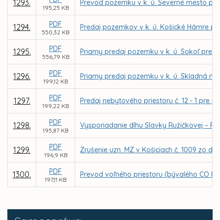
1293.
Prevod pozemku v k. ú. Severné mesto pr
195,25 KB
PDF
1294.
Predaj pozemkov v k. ú. Košické Hámre pr
550,32 KB
PDF
1295.
Priamy predaj pozemku v k. ú. Sokoľ pre 
556,79 KB
PDF
1296.
Priamy predaj pozemku v k. ú. Skladná na V
199,12 KB
PDF
1297.
Predaj nebytového priestoru č. 12 - 1 pre 
199,22 KB
PDF
1298.
Vysporiadanie dlhu Slavky Ružičkovej – Fl
195,87 KB
PDF
1299.
Zrušenie uzn. MZ v Košiciach č. 1009 zo dň
196,9 KB
PDF
1300.
Prevod voľného priestoru (bývalého CO kr
197,11 KB