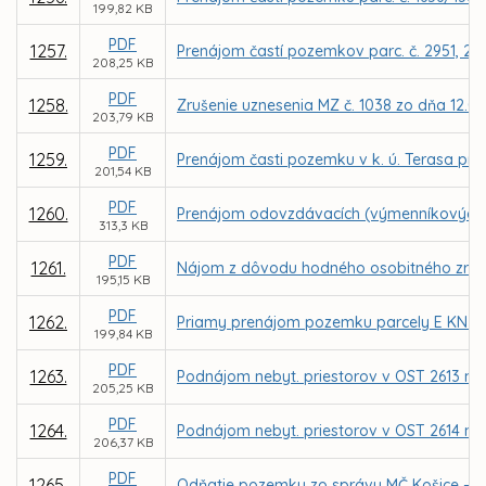
199,82 KB
PDF
1257.
Prenájom častí pozemkov parc. č. 2951, 296
208,25 KB
PDF
1258.
Zrušenie uznesenia MZ č. 1038 zo dňa 12.0
203,79 KB
PDF
1259.
Prenájom časti pozemku v k. ú. Terasa pre
201,54 KB
PDF
1260.
Prenájom odovzdávacích (výmenníkových) 
313,3 KB
PDF
1261.
Nájom z dôvodu hodného osobitného zreteľ
195,15 KB
PDF
1262.
Priamy prenájom pozemku parcely E KN č. 
199,84 KB
PDF
1263.
Podnájom nebyt. priestorov v OST 2613 na 
205,25 KB
PDF
1264.
Podnájom nebyt. priestorov v OST 2614 na 
206,37 KB
PDF
1265.
Odňatie pozemku zo správy MČ Košice – Sí