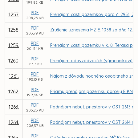
199,82 KB
PDF
1257.
Prenájom častí pozemkov parc. č. 2951, 296
208,25 KB
PDF
1258.
Zrušenie uznesenia MZ č. 1038 zo dňa 12.0
203,79 KB
PDF
1259.
Prenájom časti pozemku v k. ú. Terasa pre
201,54 KB
PDF
1260.
Prenájom odovzdávacích (výmenníkových) 
313,3 KB
PDF
1261.
Nájom z dôvodu hodného osobitného zreteľ
195,15 KB
PDF
1262.
Priamy prenájom pozemku parcely E KN č. 
199,84 KB
PDF
1263.
Podnájom nebyt. priestorov v OST 2613 na 
205,25 KB
PDF
1264.
Podnájom nebyt. priestorov v OST 2614 na 
206,37 KB
PDF
1265.
Odňatie pozemku zo správy MČ Košice – Sí