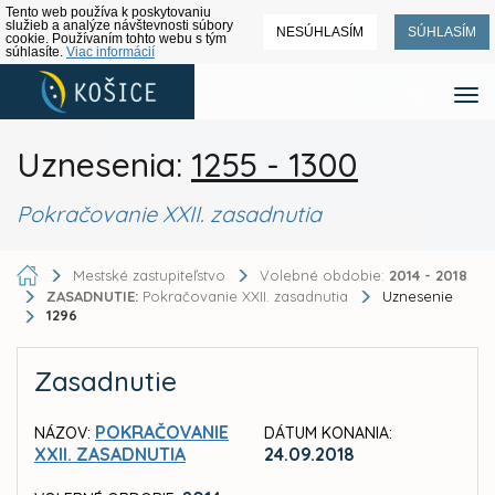
Tento web používa k poskytovaniu
služieb a analýze návštevnosti súbory
NESÚHLASÍM
SÚHLASÍM
cookie. Používaním tohto webu s tým
súhlasíte.
Viac informácií
Uznesenia:
1255 - 1300
Pokračovanie XXII. zasadnutia
Mestské zastupiteľstvo
Volebné obdobie:
2014 - 2018
ZASADNUTIE:
Pokračovanie XXII. zasadnutia
Uznesenie
1296
Zasadnutie
POKRAČOVANIE
NÁZOV:
DÁTUM KONANIA:
XXII. ZASADNUTIA
24.09.2018