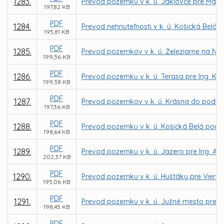
1283.
Prevod pozemku v k. ú. Jaklovce pre Mgr.
197,82 KB
PDF
1284.
Prevod nehnuteľnosti v k. ú. Košická Belá
195,81 KB
PDF
1285.
Prevod pozemkov v k. ú. Železiarne na Nár
199,56 KB
PDF
1286.
Prevod pozemku v k. ú. Terasa pre Ing. K
199,38 KB
PDF
1287.
Prevod pozemkov v k. ú. Krásna do podiel
197,36 KB
PDF
1288.
Prevod pozemku v k. ú. Košická Belá pod s
198,64 KB
PDF
1289.
Prevod pozemku v k. ú. Jazero pre Ing. A
202,37 KB
PDF
1290.
Prevod pozemku v k. ú. Huštáky pre Vieru
195,06 KB
PDF
1291.
Prevod pozemku v k. ú. Južné mesto pre Š
198,45 KB
PDF