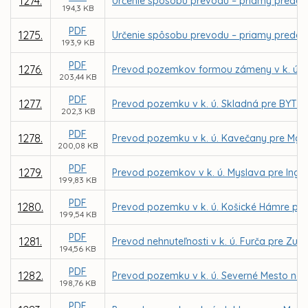
1274.
Určenie spôsobu prevodu – priamy predaj 
194,3 KB
PDF
1275.
Určenie spôsobu prevodu – priamy predaj 
193,9 KB
PDF
1276.
Prevod pozemkov formou zámeny v k. ú. So
203,44 KB
PDF
1277.
Prevod pozemku v k. ú. Skladná pre BYTY S
202,3 KB
PDF
1278.
Prevod pozemku v k. ú. Kavečany pre Mgr.
200,08 KB
PDF
1279.
Prevod pozemkov v k. ú. Myslava pre Ing.
199,83 KB
PDF
1280.
Prevod pozemku v k. ú. Košické Hámre pre
199,54 KB
PDF
1281.
Prevod nehnuteľnosti v k. ú. Furča pre Zu
194,56 KB
PDF
1282.
Prevod pozemku v k. ú. Severné Mesto na 
198,76 KB
PDF