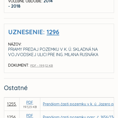
2014
VOLEBNÉ OBDOBIE:
- 2018
UZNESENIE:
1296
NÁZOV:
PRIAMY PREDAJ POZEMKU V K. Ú. SKLADNÁ NA
VOJVODSKEJ ULICI PRE ING. MILANA RUSNÁKA
DOKUMENT:
PDF - 199,12 KB
Ostatné
PDF
1255.
Prenájom časti pozemku v k. ú. Jazero pre 
197,23 KB
PDF
1256.
Prenájom časti pozemku parc. č. 1656/136 v