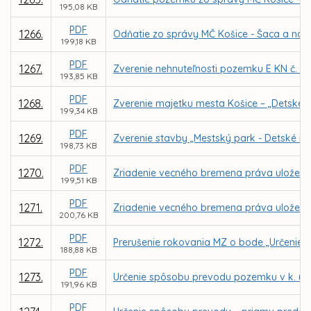
195,08 KB
PDF
1266.
Odňatie zo správy MČ Košice - Šaca a nás
199,18 KB
PDF
1267.
Zverenie nehnuteľnosti pozemku E KN č. 25
193,85 KB
PDF
1268.
Zverenie majetku mesta Košice – „Detské ihr
199,34 KB
PDF
1269.
Zverenie stavby „Mestský park - Detské ih
198,73 KB
PDF
1270.
Zriadenie vecného bremena práva uloženia, 
199,51 KB
PDF
1271.
Zriadenie vecného bremena práva uloženia, 
200,76 KB
PDF
1272.
Prerušenie rokovania MZ o bode „Určenie 
188,88 KB
PDF
1273.
Určenie spôsobu prevodu pozemku v k. ú. 
191,96 KB
PDF