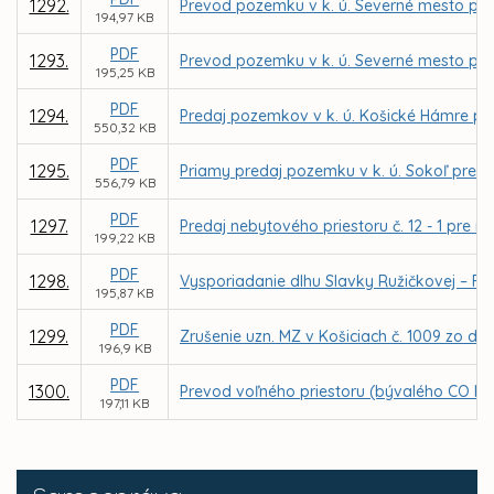
1292.
Prevod pozemku v k. ú. Severné mesto pre 
194,97 KB
PDF
1293.
Prevod pozemku v k. ú. Severné mesto pr
195,25 KB
PDF
1294.
Predaj pozemkov v k. ú. Košické Hámre pr
550,32 KB
PDF
1295.
Priamy predaj pozemku v k. ú. Sokoľ pre 
556,79 KB
PDF
1297.
Predaj nebytového priestoru č. 12 - 1 pre 
199,22 KB
PDF
1298.
Vysporiadanie dlhu Slavky Ružičkovej – Fl
195,87 KB
PDF
1299.
Zrušenie uzn. MZ v Košiciach č. 1009 zo dň
196,9 KB
PDF
1300.
Prevod voľného priestoru (bývalého CO kr
197,11 KB