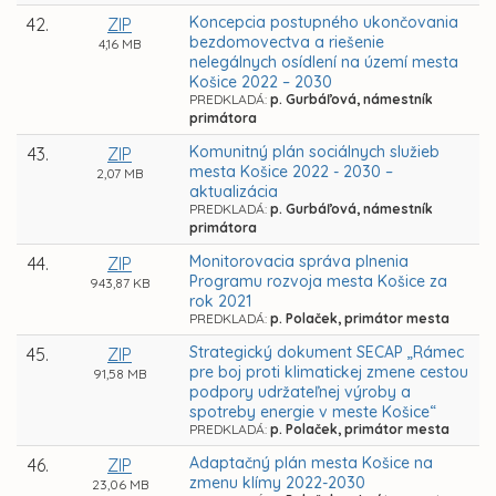
Koncepcia postupného ukončovania
42.
ZIP
bezdomovectva a riešenie
4,16 MB
nelegálnych osídlení na území mesta
Košice 2022 – 2030
PREDKLADÁ:
p. Gurbáľová, námestník
primátora
Komunitný plán sociálnych služieb
43.
ZIP
mesta Košice 2022 - 2030 –
2,07 MB
aktualizácia
PREDKLADÁ:
p. Gurbáľová, námestník
primátora
Monitorovacia správa plnenia
44.
ZIP
Programu rozvoja mesta Košice za
943,87 KB
rok 2021
PREDKLADÁ:
p. Polaček, primátor mesta
Strategický dokument SECAP „Rámec
45.
ZIP
pre boj proti klimatickej zmene cestou
91,58 MB
podpory udržateľnej výroby a
spotreby energie v meste Košice“
PREDKLADÁ:
p. Polaček, primátor mesta
Adaptačný plán mesta Košice na
46.
ZIP
zmenu klímy 2022-2030
23,06 MB