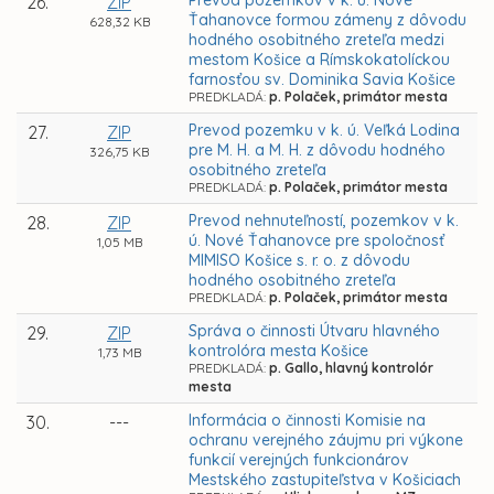
Prevod pozemkov v k. ú. Nové
26.
ZIP
Ťahanovce formou zámeny z dôvodu
628,32 KB
hodného osobitného zreteľa medzi
mestom Košice a Rímskokatolíckou
farnosťou sv. Dominika Savia Košice
PREDKLADÁ:
p. Polaček, primátor mesta
Prevod pozemku v k. ú. Veľká Lodina
27.
ZIP
pre M. H. a M. H. z dôvodu hodného
326,75 KB
osobitného zreteľa
PREDKLADÁ:
p. Polaček, primátor mesta
Prevod nehnuteľností, pozemkov v k.
28.
ZIP
ú. Nové Ťahanovce pre spoločnosť
1,05 MB
MIMISO Košice s. r. o. z dôvodu
hodného osobitného zreteľa
PREDKLADÁ:
p. Polaček, primátor mesta
Správa o činnosti Útvaru hlavného
29.
ZIP
kontrolóra mesta Košice
1,73 MB
PREDKLADÁ:
p. Gallo, hlavný kontrolór
mesta
Informácia o činnosti Komisie na
30.
---
ochranu verejného záujmu pri výkone
funkcií verejných funkcionárov
Mestského zastupiteľstva v Košiciach