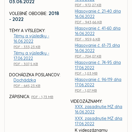
03.06.2022
PDF - 972,27 KB
Hlasovanie č. 21-40 dňa
2018
VOLEBNÉ OBDOBIE:
16.06.2022
- 2022
PDF - 943,66 KB
Hlasovanie č. 41-60 dňa
TÉMY A VÝSLEDKY:
16.06.2022
Témy a výsledky -
PDF - 959,6 KB
16.06.2022
Hlasovanie č. 61-73 dňa
PDF - 333,23 KB
16.06.2022
Témy a výsledky -
PDF - 704,07 KB
17.06.2022
Hlasovanie č. 74-95 dňa
PDF - 307,5 KB
17.06.2022
PDF - 1,03 MB
DOCHÁDZKA POSLANCOV:
Hlasovanie č. 96-119 dňa
Dochádzka
17.06.2022
PDF - 645,23 KB
PDF - 1,07 MB
ZÁPISNICA:
PDF - 1,73 MB
VIDEOZÁZNAMY:
XXX. zasadnutie MZ dňa
16.06.2022
XXX. zasadnutie MZ dňa
17.06.2022
K videozáznamu