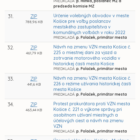
PREDKLADÁ:
p. Hlinka, poslanec MZ a
predseda komisie MZ
Určenie volebných obvodov v meste
31.
ZIP
Košice pre voľby poslancov
788,96 KB
mestského zastupiteľstva v
komunálnych voľbách v roku 2022
PREDKLADÁ:
p. Polaček, primátor mesta
Návrh na zmenu VZN mesta Košice č.
32.
ZIP
225 o miestnej dani za vjazd a
461,79 KB
zotrvanie motorového vozidla v
historickej časti mesta Košice
PREDKLADÁ:
p. Polaček, primátor mesta
Návrh na zmenu VZN mesta Košice č.
33.
ZIP
226 o režime užívania historickej časti
441,6 KB
mesta Košice
PREDKLADÁ:
p. Polaček, primátor mesta
Protest prokurátora proti VZN mesta
34.
ZIP
Košice č. 221 o výkone správy pri
463,44 KB
osobitnom užívaní miestnych a
účelových ciest a návrh na zmenu
VZN
PREDKLADÁ:
p. Polaček, primátor mesta