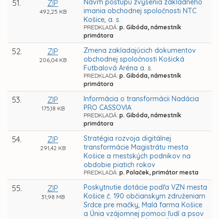
Návrh postupu zvýšenia základného
51.
ZIP
imania obchodnej spoločnosti NTC
492,25 KB
Košice, a. s.
PREDKLADÁ:
p. Gibóda, námestník
primátora
Zmena zakladajúcich dokumentov
52.
ZIP
obchodnej spoločnosti Košická
206,04 KB
Futbalová Aréna a. s.
PREDKLADÁ:
p. Gibóda, námestník
primátora
Informácia o transformácii Nadácia
53.
ZIP
PRO CASSOVIA
175,18 KB
PREDKLADÁ:
p. Gibóda, námestník
primátora
Stratégia rozvoja digitálnej
54.
ZIP
transformácie Magistrátu mesta
291,42 KB
Košice a mestských podnikov na
obdobie piatich rokov
PREDKLADÁ:
p. Polaček, primátor mesta
Poskytnutie dotácie podľa VZN mesta
55.
ZIP
Košice č. 190 občianskym združeniam
31,98 MB
Srdce pre mačky, Malá farma Košice
a Únia vzájomnej pomoci ľudí a psov