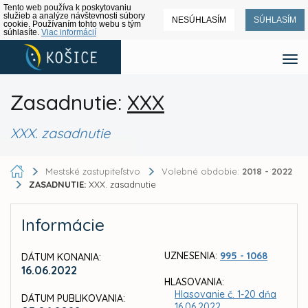
Tento web používa k poskytovaniu
služieb a analýze návštevnosti súbory
NESÚHLASÍM
SÚHLASÍM
cookie. Používaním tohto webu s tým
súhlasíte.
Viac informácií
Zasadnutie:
XXX
XXX. zasadnutie
Mestské zastupiteľstvo
Volebné obdobie:
2018 - 2022
ZASADNUTIE:
XXX. zasadnutie
Informácie
UZNESENIA:
995 - 1068
DÁTUM KONANIA:
16.06.2022
HLASOVANIA:
Hlasovanie č. 1-20 dňa
DÁTUM PUBLIKOVANIA:
16.06.2022