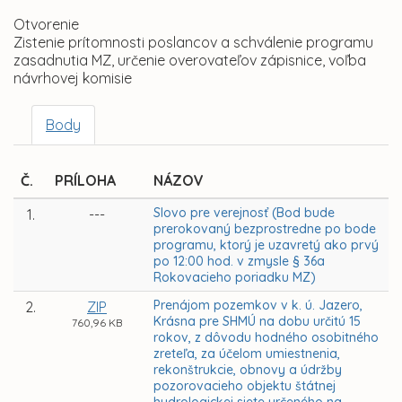
Otvorenie
Zistenie prítomnosti poslancov a schválenie programu
zasadnutia MZ, určenie overovateľov zápisnice, voľba
návrhovej komisie
Body
Č.
PRÍLOHA
NÁZOV
Slovo pre verejnosť (Bod bude
1.
---
prerokovaný bezprostredne po bode
programu, ktorý je uzavretý ako prvý
po 12:00 hod. v zmysle § 36a
Rokovacieho poriadku MZ)
Prenájom pozemkov v k. ú. Jazero,
2.
ZIP
Krásna pre SHMÚ na dobu určitú 15
760,96 KB
rokov, z dôvodu hodného osobitného
zreteľa, za účelom umiestnenia,
rekonštrukcie, obnovy a údržby
pozorovacieho objektu štátnej