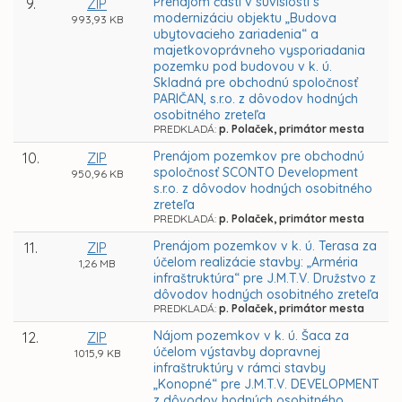
Prenájom časti v súvislosti s
9.
ZIP
modernizáciu objektu „Budova
993,93 KB
ubytovacieho zariadenia“ a
majetkovoprávneho vysporiadania
pozemku pod budovou v k. ú.
Skladná pre obchodnú spoločnosť
PARIČAN, s.r.o. z dôvodov hodných
osobitného zreteľa
PREDKLADÁ:
p. Polaček, primátor mesta
Prenájom pozemkov pre obchodnú
10.
ZIP
spoločnosť SCONTO Development
950,96 KB
s.r.o. z dôvodov hodných osobitného
zreteľa
PREDKLADÁ:
p. Polaček, primátor mesta
Prenájom pozemkov v k. ú. Terasa za
11.
ZIP
účelom realizácie stavby: „Arméria
1,26 MB
infraštruktúra“ pre J.M.T.V. Družstvo z
dôvodov hodných osobitného zreteľa
PREDKLADÁ:
p. Polaček, primátor mesta
Nájom pozemkov v k. ú. Šaca za
12.
ZIP
účelom výstavby dopravnej
1015,9 KB
infraštruktúry v rámci stavby
„Konopné“ pre J.M.T.V. DEVELOPMENT
z dôvodov hodných osobitného