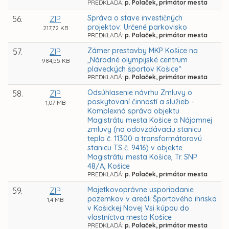
PREDKLADÁ:
p. Polaček, primátor mesta
Správa o stave investičných
56.
ZIP
projektov: Určené parkovisko
217,72 KB
PREDKLADÁ:
p. Polaček, primátor mesta
Zámer prestavby MKP Košice na
57.
ZIP
„Národné olympijské centrum
984,55 KB
plaveckých športov Košice“
PREDKLADÁ:
p. Polaček, primátor mesta
Odsúhlasenie návrhu Zmluvy o
58.
ZIP
poskytovaní činností a služieb -
1,07 MB
Komplexná správa objektu
Magistrátu mesta Košice a Nájomnej
zmluvy (na odovzdávaciu stanicu
tepla č. 11300 a transformátorovú
stanicu TS č. 9416) v objekte
Magistrátu mesta Košice, Tr. SNP
48/A, Košice
PREDKLADÁ:
p. Polaček, primátor mesta
Majetkovoprávne usporiadanie
59.
ZIP
pozemkov v areáli Športového ihriska
1,4 MB
v Košickej Novej Vsi kúpou do
vlastníctva mesta Košice
PREDKLADÁ:
p. Polaček, primátor mesta