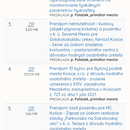
hydrologickej siete určeného na
monitorovanie fyzikálnych
parametrov hydrosféry
PREDKLADÁ:
p. Polaček, primátor mesta
Prenájom nehnuteľností - budovy
3.
ZIP
(objekt plynovej kotolne) a pozemku
3,65 MB
v k. ú. Severné Mesto pre
Gréckokatolícku cirkev, farnosť Košice
- Sever za účelom zriadenia
komunitno – pastoračného centra z
dôvodov hodných osobitného zreteľa
PREDKLADÁ:
p. Polaček, primátor mesta
Prenájom 10 bytov pre Bytový podnik
4.
ZIP
mesta Košice, s.r.o. z dôvodu hodného
207,29 KB
osobitného zreteľa - zrušenie
uznesenia z XXIV. zasadnutia
Mestského zastupiteľstva v Košiciach
č. 723 zo dňa 1. júla 2021
PREDKLADÁ:
p. Polaček, primátor mesta
Prenájom časti pozemku pre MČ
5.
ZIP
Košice - Západ za účelom realizácie
1,66 MB
stavby „Parkovisko na Sokolovskej
ulici“ v k. ú. Terasa z dôvodu hodného
osobitného zreteľa