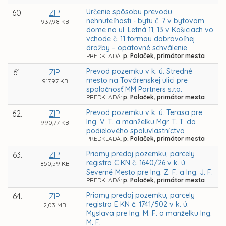
Určenie spôsobu prevodu
60.
ZIP
nehnuteľnosti - bytu č. 7 v bytovom
937,98 KB
dome na ul. Letná 11, 13 v Košiciach vo
vchode č. 11 formou dobrovoľnej
dražby – opätovné schválenie
PREDKLADÁ:
p. Polaček, primátor mesta
Prevod pozemku v k. ú. Stredné
61.
ZIP
mesto na Továrenskej ulici pre
917,97 KB
spoločnosť MM Partners s.r.o.
PREDKLADÁ:
p. Polaček, primátor mesta
Prevod pozemku v k. ú. Terasa pre
62.
ZIP
Ing. V. T. a manželku Mgr. T. T. do
990,77 KB
podielového spoluvlastníctva
PREDKLADÁ:
p. Polaček, primátor mesta
Priamy predaj pozemku, parcely
63.
ZIP
registra C KN č. 1640/26 v k. ú.
850,59 KB
Severné Mesto pre Ing. Z. F. a Ing. J. F.
PREDKLADÁ:
p. Polaček, primátor mesta
Priamy predaj pozemku, parcely
64.
ZIP
registra E KN č. 1741/502 v k. ú.
2,03 MB
Myslava pre Ing. M. F. a manželku Ing.
M. F.