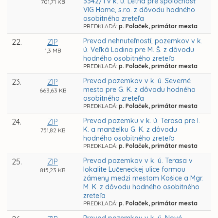
3342/1 v k. ú. Letná pre spoločnosť
701,71 KB
VIG Home, s.r.o. z dôvodu hodného
osobitného zreteľa
PREDKLADÁ:
p. Polaček, primátor mesta
Prevod nehnuteľností, pozemkov v k.
22.
ZIP
ú. Veľká Lodina pre M. Š. z dôvodu
1,3 MB
hodného osobitného zreteľa
PREDKLADÁ:
p. Polaček, primátor mesta
Prevod pozemkov v k. ú. Severné
23.
ZIP
mesto pre G. K. z dôvodu hodného
663,63 KB
osobitného zreteľa
PREDKLADÁ:
p. Polaček, primátor mesta
Prevod pozemku v k. ú. Terasa pre I.
24.
ZIP
K. a manželku G. K. z dôvodu
751,82 KB
hodného osobitného zreteľa
PREDKLADÁ:
p. Polaček, primátor mesta
Prevod pozemkov v k. ú. Terasa v
25.
ZIP
lokalite Lučeneckej ulice formou
815,23 KB
zámeny medzi mestom Košice a Mgr.
M. K. z dôvodu hodného osobitného
zreteľa
PREDKLADÁ:
p. Polaček, primátor mesta