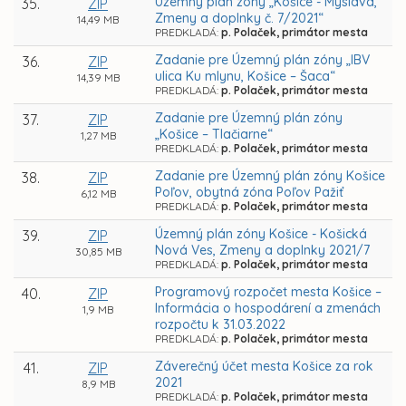
Územný plán zóny „Košice - Myslava,
35.
ZIP
Zmeny a doplnky č. 7/2021“
14,49 MB
PREDKLADÁ:
p. Polaček, primátor mesta
Zadanie pre Územný plán zóny „IBV
36.
ZIP
ulica Ku mlynu, Košice – Šaca“
14,39 MB
PREDKLADÁ:
p. Polaček, primátor mesta
Zadanie pre Územný plán zóny
37.
ZIP
„Košice – Tlačiarne“
1,27 MB
PREDKLADÁ:
p. Polaček, primátor mesta
Zadanie pre Územný plán zóny Košice
38.
ZIP
Poľov, obytná zóna Poľov Pažiť
6,12 MB
PREDKLADÁ:
p. Polaček, primátor mesta
Územný plán zóny Košice - Košická
39.
ZIP
Nová Ves, Zmeny a doplnky 2021/7
30,85 MB
PREDKLADÁ:
p. Polaček, primátor mesta
Programový rozpočet mesta Košice –
40.
ZIP
Informácia o hospodárení a zmenách
1,9 MB
rozpočtu k 31.03.2022
PREDKLADÁ:
p. Polaček, primátor mesta
Záverečný účet mesta Košice za rok
41.
ZIP
2021
8,9 MB
PREDKLADÁ:
p. Polaček, primátor mesta