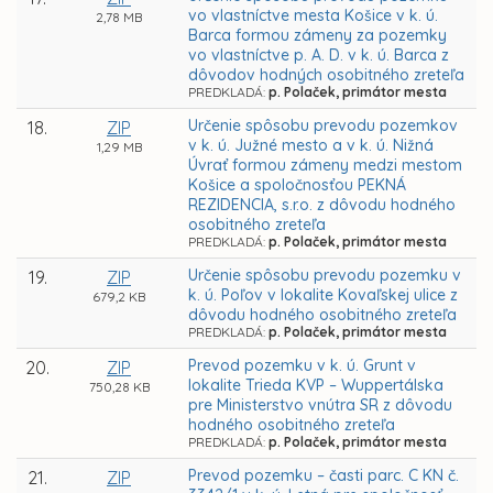
vo vlastníctve mesta Košice v k. ú.
2,78 MB
Barca formou zámeny za pozemky
vo vlastníctve p. A. D. v k. ú. Barca z
dôvodov hodných osobitného zreteľa
PREDKLADÁ:
p. Polaček, primátor mesta
Určenie spôsobu prevodu pozemkov
18.
ZIP
v k. ú. Južné mesto a v k. ú. Nižná
1,29 MB
Úvrať formou zámeny medzi mestom
Košice a spoločnosťou PEKNÁ
REZIDENCIA, s.r.o. z dôvodu hodného
osobitného zreteľa
PREDKLADÁ:
p. Polaček, primátor mesta
Určenie spôsobu prevodu pozemku v
19.
ZIP
k. ú. Poľov v lokalite Kovaľskej ulice z
679,2 KB
dôvodu hodného osobitného zreteľa
PREDKLADÁ:
p. Polaček, primátor mesta
Prevod pozemku v k. ú. Grunt v
20.
ZIP
lokalite Trieda KVP – Wuppertálska
750,28 KB
pre Ministerstvo vnútra SR z dôvodu
hodného osobitného zreteľa
PREDKLADÁ:
p. Polaček, primátor mesta
Prevod pozemku – časti parc. C KN č.
21.
ZIP