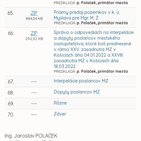
PREDKLADÁ:
p. Polaček, primátor mesta
Priamy predaj pozemkov v k. ú.
65.
ZIP
Myslava pre Mgr. M. Ž.
884,54 KB
PREDKLADÁ:
p. Polaček, primátor mesta
Správa o odpovediach na interpelácie
66.
ZIP
a dopyty poslancov mestského
292,32 KB
zastupiteľstva, ktoré boli prednesené
v rámci XXV. zasadnutia MZ v
Košiciach dňa 04.01.2022 a XXVIII.
zasadnutia MZ v Košiciach dňa
18.03.2022
PREDKLADÁ:
p. Polaček, primátor mesta
Interpelácie poslancov MZ
67.
---
Dopyty poslancov MZ
68.
---
Rôzne
69.
---
Záver
70.
---
Ing. Jaroslav POLAČEK