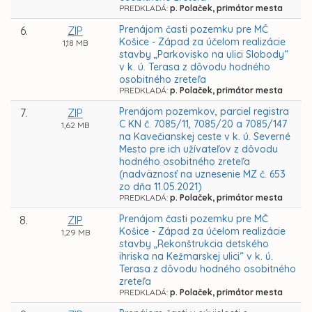
PREDKLADÁ:
p. Polaček, primátor mesta
Prenájom časti pozemku pre MČ
6.
ZIP
Košice - Západ za účelom realizácie
1,18 MB
stavby „Parkovisko na ulici Slobody“
v k. ú. Terasa z dôvodu hodného
osobitného zreteľa
PREDKLADÁ:
p. Polaček, primátor mesta
Prenájom pozemkov, parciel registra
7.
ZIP
C KN č. 7085/11, 7085/20 a 7085/147
1,62 MB
na Kavečianskej ceste v k. ú. Severné
Mesto pre ich užívateľov z dôvodu
hodného osobitného zreteľa
(nadväznosť na uznesenie MZ č. 653
zo dňa 11.05.2021)
PREDKLADÁ:
p. Polaček, primátor mesta
Prenájom časti pozemku pre MČ
8.
ZIP
Košice - Západ za účelom realizácie
1,29 MB
stavby „Rekonštrukcia detského
ihriska na Kežmarskej ulici“ v k. ú.
Terasa z dôvodu hodného osobitného
zreteľa
PREDKLADÁ:
p. Polaček, primátor mesta