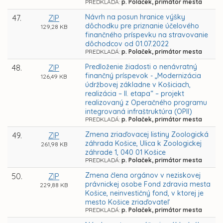
PREDKLADÁ:
p. Polaček, primátor mesta
Návrh na posun hranice výšky
47.
ZIP
dôchodku pre priznanie účelového
129,28 KB
finančného príspevku na stravovanie
dôchodcov od 01.07.2022
PREDKLADÁ:
p. Polaček, primátor mesta
Predloženie žiadosti o nenávratný
48.
ZIP
finančný príspevok - „Modernizácia
126,49 KB
údržbovej základne v Košiciach,
realizácia – II. etapa“ – projekt
realizovaný z Operačného programu
integrovaná infraštruktúra (OPII)
PREDKLADÁ:
p. Polaček, primátor mesta
Zmena zriaďovacej listiny Zoologická
49.
ZIP
záhrada Košice, Ulica k Zoologickej
261,98 KB
záhrade 1, 040 01 Košice
PREDKLADÁ:
p. Polaček, primátor mesta
Zmena člena orgánov v neziskovej
50.
ZIP
právnickej osobe Fond zdravia mesta
229,88 KB
Košice, neinvestičný fond, v ktorej je
mesto Košice zriaďovateľ
PREDKLADÁ:
p. Polaček, primátor mesta