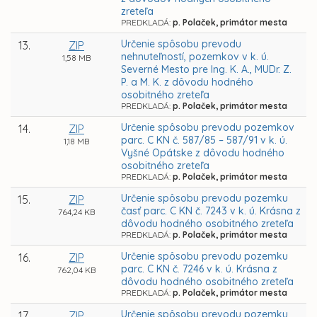
zreteľa
PREDKLADÁ:
p. Polaček, primátor mesta
Určenie spôsobu prevodu
13.
ZIP
nehnuteľností, pozemkov v k. ú.
1,58 MB
Severné Mesto pre Ing. K. A., MUDr. Z.
P. a M. K. z dôvodu hodného
osobitného zreteľa
PREDKLADÁ:
p. Polaček, primátor mesta
Určenie spôsobu prevodu pozemkov
14.
ZIP
parc. C KN č. 587/85 – 587/91 v k. ú.
1,18 MB
Vyšné Opátske z dôvodu hodného
osobitného zreteľa
PREDKLADÁ:
p. Polaček, primátor mesta
Určenie spôsobu prevodu pozemku
15.
ZIP
časť parc. C KN č. 7243 v k. ú. Krásna z
764,24 KB
dôvodu hodného osobitného zreteľa
PREDKLADÁ:
p. Polaček, primátor mesta
Určenie spôsobu prevodu pozemku
16.
ZIP
parc. C KN č. 7246 v k. ú. Krásna z
762,04 KB
dôvodu hodného osobitného zreteľa
PREDKLADÁ:
p. Polaček, primátor mesta
Určenie spôsobu prevodu pozemku
17.
ZIP