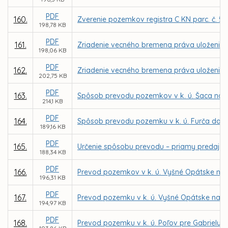
PDF
160.
Zverenie pozemkov registra C KN parc. č. 53
198,78 KB
PDF
161.
Zriadenie vecného bremena práva uloženia, ú
198,06 KB
PDF
162.
Zriadenie vecného bremena práva uloženia, ú
202,75 KB
PDF
163.
Spôsob prevodu pozemkov v k. ú. Šaca na z
214,1 KB
PDF
164.
Spôsob prevodu pozemku v k. ú. Furča dob
189,16 KB
PDF
165.
Určenie spôsobu prevodu – priamy predaj po
188,34 KB
PDF
166.
Prevod pozemkov v k. ú. Vyšné Opátske na 
196,31 KB
PDF
167.
Prevod pozemku v k. ú. Vyšné Opátske na M
194,97 KB
PDF
168.
Prevod pozemku v k. ú. Poľov pre Gabrielu 