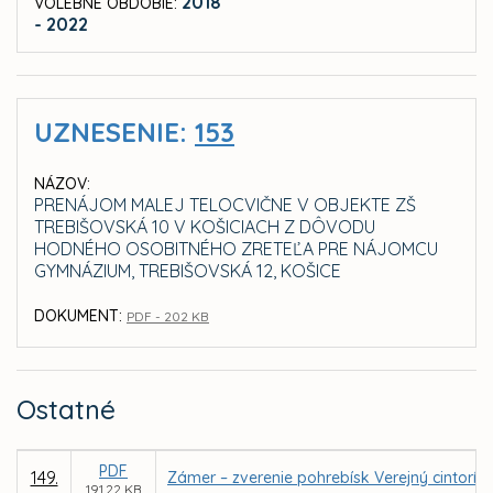
2018
VOLEBNÉ OBDOBIE:
- 2022
UZNESENIE:
153
NÁZOV:
PRENÁJOM MALEJ TELOCVIČNE V OBJEKTE ZŠ
TREBIŠOVSKÁ 10 V KOŠICIACH Z DÔVODU
HODNÉHO OSOBITNÉHO ZRETEĽA PRE NÁJOMCU
GYMNÁZIUM, TREBIŠOVSKÁ 12, KOŠICE
DOKUMENT:
PDF - 202 KB
Ostatné
PDF
149.
Zámer – zverenie pohrebísk Verejný cintorín
191,22 KB