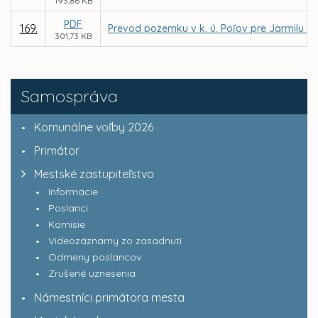
193,86 KB
PDF
169.
Prevod pozemku v k. ú. Poľov pre Jarmilu 
301,73 KB
Samospráva
Komunálne voľby 2026
Primátor
Mestské zastupiteľstvo
Informácie
Poslanci
Komisie
Videozáznamy zo zasadnutí
Odmeny poslancov
Zrušené uznesenia
Námestníci primátora mesta