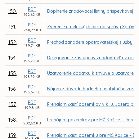
PDF
150.
Doplnenie zriaďovacej listiny príspevkovej o
192,62 KB
PDF
151.
Zverenie umeleckých diel do správy Správe 
268,22 KB
PDF
152.
Prechod zariadení opatrovateľskej služby z
189,74 KB
PDF
154.
Delegovanie zástupcov zriaďovateľa v rade 
195,79 KB
PDF
155.
Uzatvorenie dodatku k zmluve o uzatvorení
198,79 KB
PDF
156.
Nájom z dôvodu hodného osobitného zreteľa 
195,67 KB
PDF
157.
Prenájom častí pozemkov v k. ú. Jazero pre
199,8 KB
PDF
158.
Prenájom pozemkov pre MČ Košice – Dargovsk
202,62 KB
PDF
159.
Prenájom časti pozemku pre MČ Košice – Dar
196,3 KB