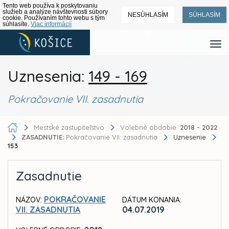
Tento web používa k poskytovaniu
služieb a analýze návštevnosti súbory
NESÚHLASÍM
SÚHLASÍM
cookie. Používaním tohto webu s tým
súhlasíte.
Viac informácií
Uznesenia:
149 - 169
Pokračovanie VII. zasadnutia
Mestské zastupiteľstvo
Volebné obdobie:
2018 - 2022
ZASADNUTIE:
Pokračovanie VII. zasadnutia
Uznesenie
153
Zasadnutie
POKRAČOVANIE
NÁZOV:
DÁTUM KONANIA:
VII. ZASADNUTIA
04.07.2019