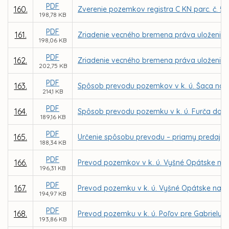
PDF
160.
Zverenie pozemkov registra C KN parc. č. 53
198,78 KB
PDF
161.
Zriadenie vecného bremena práva uloženia, ú
198,06 KB
PDF
162.
Zriadenie vecného bremena práva uloženia, ú
202,75 KB
PDF
163.
Spôsob prevodu pozemkov v k. ú. Šaca na z
214,1 KB
PDF
164.
Spôsob prevodu pozemku v k. ú. Furča dob
189,16 KB
PDF
165.
Určenie spôsobu prevodu – priamy predaj po
188,34 KB
PDF
166.
Prevod pozemkov v k. ú. Vyšné Opátske na 
196,31 KB
PDF
167.
Prevod pozemku v k. ú. Vyšné Opátske na M
194,97 KB
PDF
168.
Prevod pozemku v k. ú. Poľov pre Gabrielu 
193,86 KB