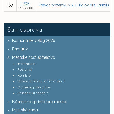
PDF
169.
Prevod pozemku v k. ú. Poľov pre Jarmilu 
301,73 KB
Samospráva
Komunálne voľby 2026
Primátor
Mestské zastupiteľstvo
Informácie
Poslanci
Komisie
Videozáznamy zo zasadnutí
Odmeny poslancov
Zrušené uznesenia
Námestníci primátora mesta
Mestská rada