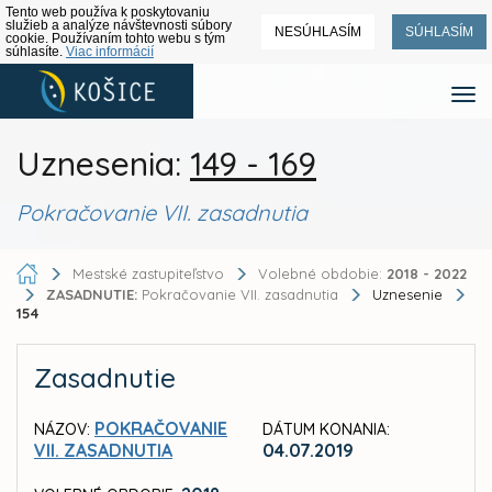
Tento web používa k poskytovaniu
služieb a analýze návštevnosti súbory
NESÚHLASÍM
SÚHLASÍM
cookie. Používaním tohto webu s tým
súhlasíte.
Viac informácií
Uznesenia:
149 - 169
Pokračovanie VII. zasadnutia
Mestské zastupiteľstvo
Volebné obdobie:
2018 - 2022
ZASADNUTIE:
Pokračovanie VII. zasadnutia
Uznesenie
154
Zasadnutie
POKRAČOVANIE
NÁZOV:
DÁTUM KONANIA:
VII. ZASADNUTIA
04.07.2019