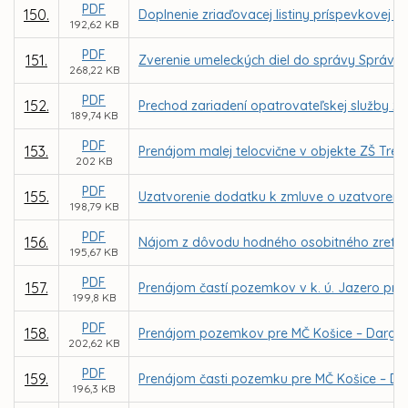
PDF
150.
Doplnenie zriaďovacej listiny príspevkovej o
192,62 KB
PDF
151.
Zverenie umeleckých diel do správy Správe 
268,22 KB
PDF
152.
Prechod zariadení opatrovateľskej služby z
189,74 KB
PDF
153.
Prenájom malej telocvične v objekte ZŠ Tre
202 KB
PDF
155.
Uzatvorenie dodatku k zmluve o uzatvorení
198,79 KB
PDF
156.
Nájom z dôvodu hodného osobitného zreteľa 
195,67 KB
PDF
157.
Prenájom častí pozemkov v k. ú. Jazero pre
199,8 KB
PDF
158.
Prenájom pozemkov pre MČ Košice – Dargovsk
202,62 KB
PDF
159.
Prenájom časti pozemku pre MČ Košice – Dar
196,3 KB