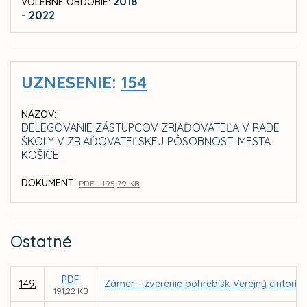
2018
VOLEBNÉ OBDOBIE:
- 2022
UZNESENIE:
154
NÁZOV:
DELEGOVANIE ZÁSTUPCOV ZRIAĎOVATEĽA V RADE
ŠKOLY V ZRIAĎOVATEĽSKEJ PÔSOBNOSTI MESTA
KOŠICE
DOKUMENT:
PDF - 195,79 KB
Ostatné
PDF
149.
Zámer – zverenie pohrebísk Verejný cintorín
191,22 KB